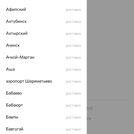
Магазины
Афипский
доставка
Покупателям
Ахтубинск
доставка
О нас
Ахтырский
доставка
Магазины и доставка
г. Липецк
Ачинск
доставка
ул. Зегеля, 27/2
еще 3
Ачхой-Мартан
доставка
Другие города
8 (800) 250-02-30
Аша
доставка
Заказать звонок
аэропорт Шереметьево
доставка
Бабаево
доставка
Бабаюрт
доставка
© ООО «Ювелирный дом «Кристалл»,
2009
– 2026
Архив акций
Архив изделий
Карта сайта
Бавлы
доставка
На информационном ресурсе применяются
рекомендательные технологии
Бавтугай
доставка
ОГРН 1044800168379