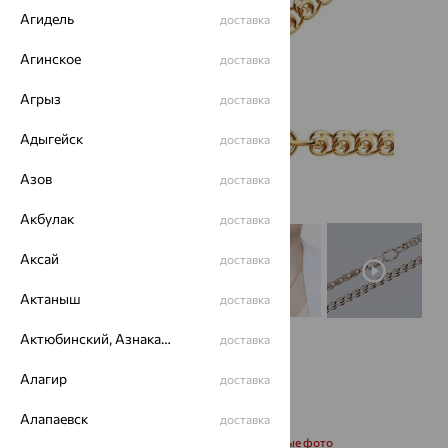
Агидель
доставка
Агинское
доставка
Агрыз
доставка
Адыгейск
доставка
Азов
доставка
Акбулак
доставка
Аксай
доставка
Актаныш
доставка
Актюбинский, Азнакаевский район
доставка
Алагир
доставка
Алапаевск
доставка
Запросить дополнительные фото