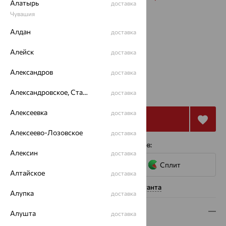
Алатырь
доставка
Чувашия
Размеры:
Алдан
доставка
40
45
50
55
Алейск
доставка
Калькулятор размера
Александров
доставка
от 25 567
₽
Александровское, Ставропольский край
77 191
доставка
₽
Алексеевка
доставка
Купить
Алексеево-Лозовское
доставка
4 платежа по 6 392
₽
с помощью сервисов:
Алексин
доставка
Сплит
Алтайское
доставка
Нужна помощь консультанта
Алупка
доставка
Описание
Алушта
доставка