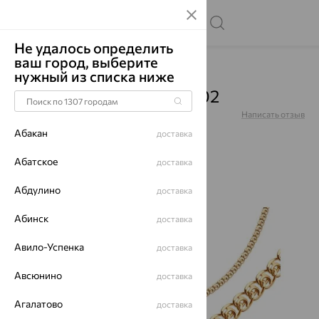
Не удалось определить
ваш город, выберите
Главная
Каталог
Цепи
нужный из списка ниже
Цепь, золото, 582050502
Артикул:
582050502
Написать отзыв
Абакан
доставка
Абатское
доставка
Абдулино
70%
доставка
Абинск
доставка
Авило-Успенка
доставка
Авсюнино
доставка
Агалатово
доставка