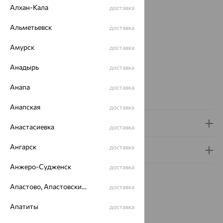
Вид изделия:
пустотелые
Алхан-Кала
доставка
Вес:
2.75 — 3.61
Плетение:
Альметьевск
лав
доставка
Металл:
Золото
Амурск
доставка
Цвет металла:
Красный
Проба:
585
Анадырь
доставка
Страна происхождения:
РОССИЯ
Бренд:
SOKOLOV
Анапа
доставка
Вес металла:
2.75 — 3.61
Анапская
доставка
Доставка и оплата
Анастасиевка
доставка
Ангарск
доставка
Гарантия и возврат
Анжеро-Судженск
доставка
Апастово, Апастовский район
доставка
Апатиты
доставка
Похожие изделия