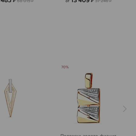
₽
₽
68 015
37 246
₽
от
₽
70%
Подвеска, золото, фианит,