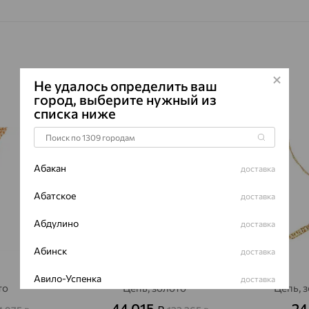
Не удалось определить ваш
город, выберите нужный из
списка ниже
64%
64%
Абакан
доставка
Абатское
доставка
Абдулино
доставка
Абинск
доставка
Авило-Успенка
доставка
то
Цепь, золото
Цепь, 
Авсюнино
44 015
24
доставка