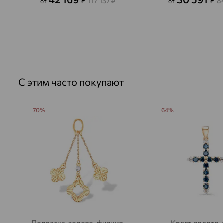
₽
₽
117 137
8
от
₽
от
С этим часто покупают
70%
64%
Подвеска, золото, фианит,
Крест, золото,