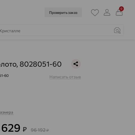
0
Проверить заказ
олото, 8028051-60
51-60
Написать отзыв
размера
4 629
₽
96 192
₽