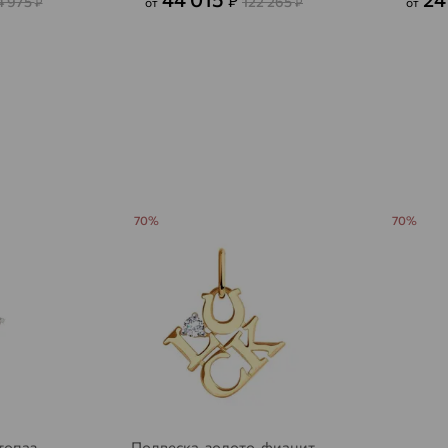
₽
4 975
122 265
₽
от
₽
от
Агалатово
доставка
Агидель
доставка
Агинское
доставка
Агрыз
доставка
Адыгейск
доставка
70%
70%
Азов
доставка
Акбулак
доставка
Аксай
доставка
Актаныш
доставка
Актюбинский, Азнакаевский район
доставка
Алагир
доставка
 топаз
Подвеска, золото, фианит,