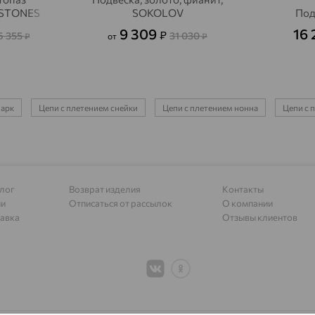
 STONES
SOKOLOV
Под
Алапаевск
доставка
9 309
16 
₽
6 355
31 030
₽
от
₽
Алатырь
доставка
Чувашия
Алдан
доставка
марк
Цепи с плетением снейки
Цепи с плетением нонна
Цепи с 
Алейск
доставка
Александров
доставка
Александровское, Ставропольский край
доставка
лог
Возврат изделия
Контакты
Алексеевка
доставка
ии
Отписаться от рассылок
О компании
авка
Отзывы клиентов
Алексеево-Лозовское
доставка
Алексин
доставка
Алтайское
доставка
Алупка
доставка