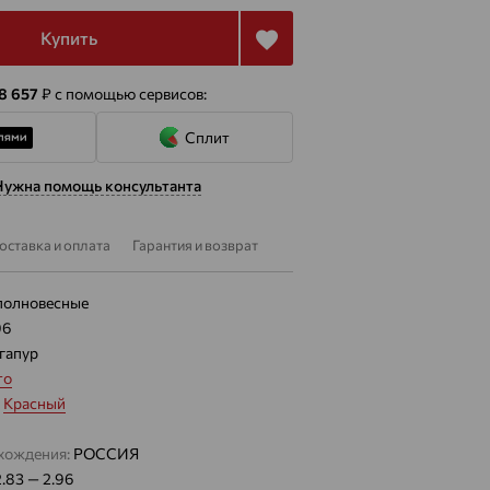
Купить
 8 657
₽
с помощью сервисов:
Сплит
Нужна помощь консультанта
оставка и оплата
Гарантия и возврат
полновесные
96
гапур
то
:
Красный
хождения:
РОССИЯ
2.83 — 2.96