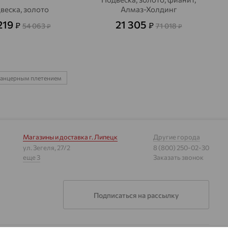
веска, золото
Алмаз-Холдинг
219
21 305
₽
₽
54 063
71 018
₽
₽
панцерным плетением
Магазины и доставка
г. Липецк
Другие города
ул. Зегеля, 27/2
8 (800) 250-02-30
еще 3
Заказать звонок
Подписаться на рассылку