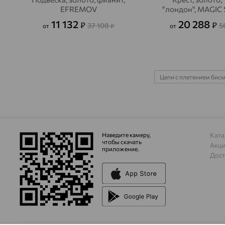
EFREMOV
"лондон", MAGIC
11 132
20 288
₽
₽
37 108
5
от
₽
от
Цепи с плетением бис
Наведите камеру,
Ката
чтобы скачать
Акц
приложение.
Дост