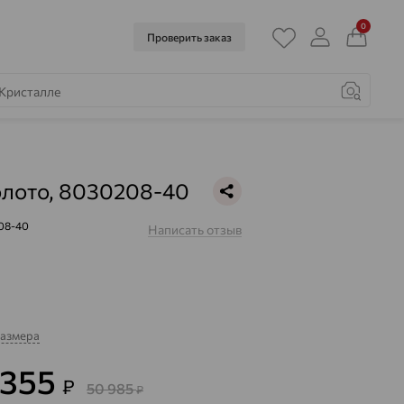
0
Проверить заказ
олото, 8030208-40
08-40
Написать отзыв
размера
 355
₽
50 985
₽