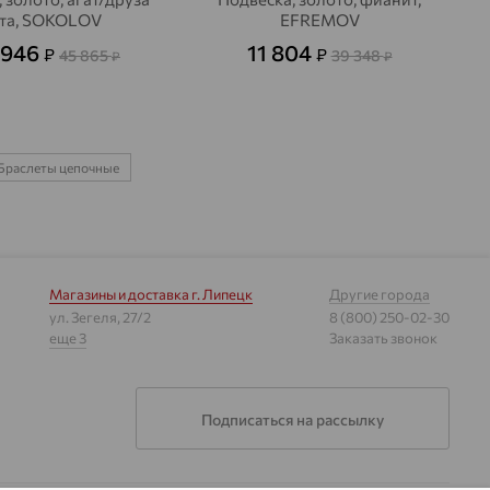
ата, SOKOLOV
EFREMOV
 946
11 804
₽
₽
45 865
39 348
₽
₽
Браслеты цепочные
Магазины и доставка
г. Липецк
Другие города
ул. Зегеля, 27/2
8 (800) 250-02-30
еще 3
Заказать звонок
Подписаться на рассылку