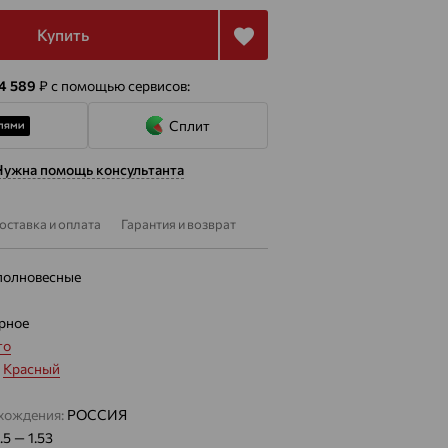
Купить
 4 589
₽
с помощью сервисов:
Сплит
Нужна помощь консультанта
оставка и оплата
Гарантия и возврат
полновесные
рное
то
:
Красный
хождения:
РОССИЯ
.5 — 1.53