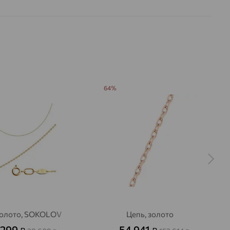
64%
золото, SOKOLOV
Цепь, золото
 299
54 941