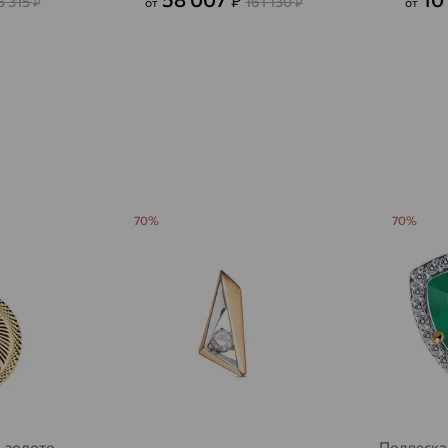
₽
5 315
161 130
₽
от
₽
от
Агалатово
доставка
Агидель
доставка
Агинское
доставка
Агрыз
доставка
Адыгейск
доставка
70%
70%
Азов
доставка
Акбулак
доставка
Аксай
доставка
Актаныш
доставка
Актюбинский, Азнакаевский район
доставка
Алагир
доставка
 золото,
Подвеска,