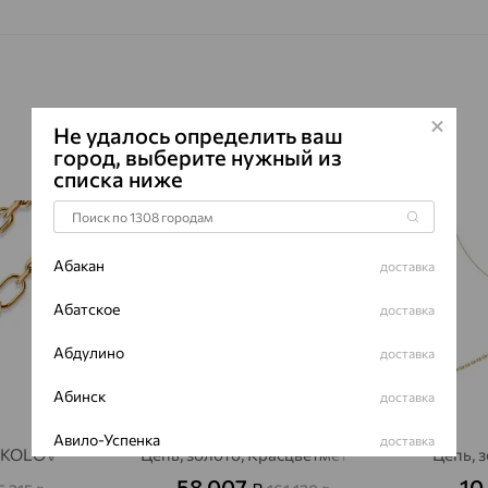
Не удалось определить ваш
город, выберите нужный из
списка ниже
64%
64%
Абакан
доставка
Абатское
доставка
Абдулино
доставка
Абинск
доставка
Авило-Успенка
доставка
SOKOLOV
Цепь, золото, Красцветмет
Цепь, 
Авсюнино
58 007
10
доставка