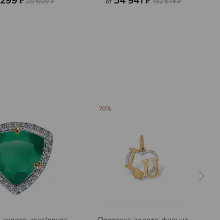
₽
₽
28 609
152 614
₽
от
₽
70%
 золото, агат/друза
Подвеска, золото, фианит,