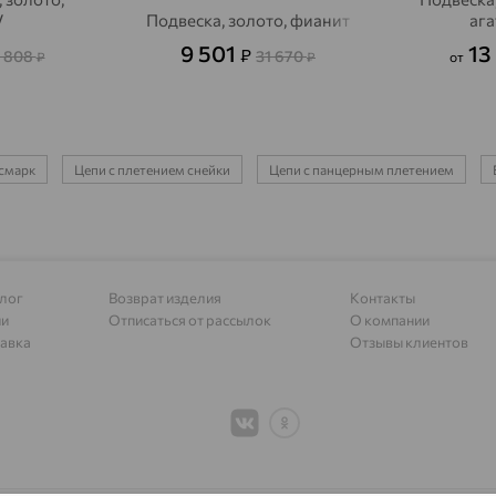
V
Подвеска, золото, фианит
аг
Алапаевск
доставка
9 501
13
₽
 808
31 670
₽
₽
от
Алатырь
доставка
Чувашия
Алдан
доставка
исмарк
Цепи с плетением снейки
Цепи с панцерным плетением
Алейск
доставка
Александров
доставка
Александровское, Ставропольский край
доставка
лог
Возврат изделия
Контакты
Алексеевка
доставка
ии
Отписаться от рассылок
О компании
авка
Отзывы клиентов
Алексеево-Лозовское
доставка
Алексин
доставка
Алтайское
доставка
Алупка
доставка