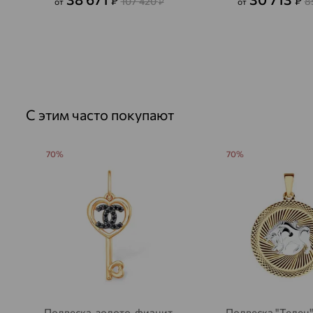
₽
₽
107 420
8
от
₽
от
С этим часто покупают
70%
70%
Подвеска, золото, фианит,
Подвеска "Телец",