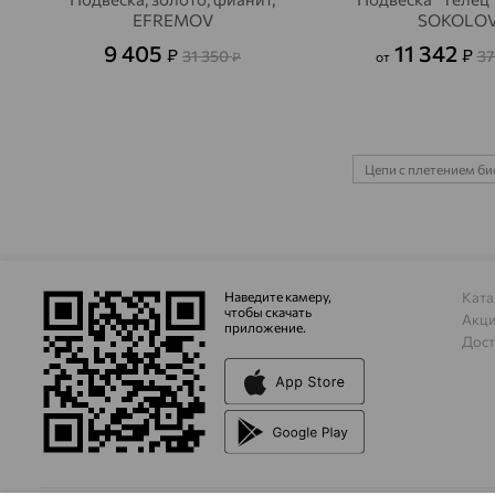
EFREMOV
SOKOLO
9 405
11 342
₽
₽
31 350
37
₽
от
Цепи с плетением б
Наведите камеру,
Ката
чтобы скачать
Акц
приложение.
Дост