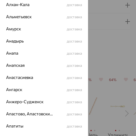
Алхан-Кала
Доставка и оплата
доставка
Альметьевск
доставка
Гарантия и возврат
Амурск
доставка
Анадырь
доставка
Анапа
доставка
Похожие изделия
Анапская
доставка
Анастасиевка
доставка
64%
64%
64%
64%
64%
Ангарск
доставка
Анжеро-Судженск
доставка
Апастово, Апастовский район
доставка
Апатиты
доставка
Цепь,
Цепь,
Цепь,
Цепь,
Удлинитель