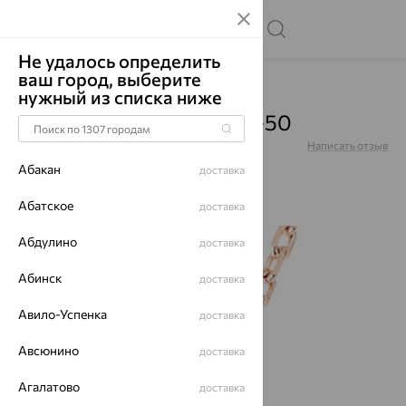
Не удалось определить
ваш город, выберите
Главная
Каталог
Цепи
нужный из списка ниже
Цепь, золото, 8030208-50
Артикул:
8030208-50
Написать отзыв
Абакан
доставка
Абатское
доставка
Абдулино
64%
доставка
Абинск
доставка
Авило-Успенка
доставка
Авсюнино
доставка
Агалатово
доставка