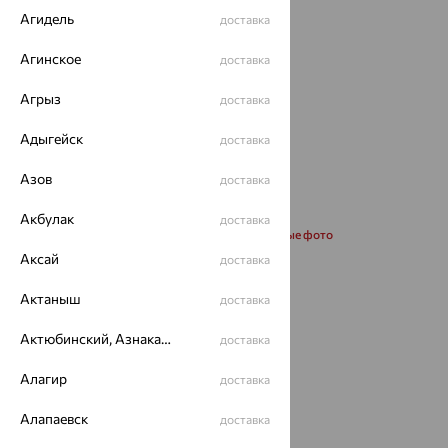
Агидель
доставка
Агинское
доставка
Агрыз
доставка
Адыгейск
доставка
Азов
доставка
Акбулак
доставка
Запросить дополнительные фото
Аксай
доставка
Размеры:
Актаныш
доставка
50
Актюбинский, Азнакаевский район
доставка
Калькулятор размера
Алагир
доставка
от 22 026
₽
Алапаевск
доставка
61 182
₽