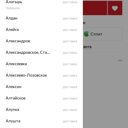
Алатырь
доставка
Купить
Чувашия
Алдан
доставка
4 платежа по 5 507
₽
с помощью сервисов:
Алейск
доставка
Сплит
Александров
доставка
Нужна помощь консультанта
Александровское, Ставропольский край
доставка
Описание
Алексеевка
доставка
Вид изделия:
полновесные
Алексеево-Лозовское
доставка
Вес:
1.8 — 1.81
Плетение:
якорное
Алексин
доставка
Металл:
Золото
Цвет металла:
Красный
Алтайское
доставка
Проба:
585
Алупка
доставка
Страна происхождения:
РОССИЯ
Вес металла:
1.8 — 1.81
Алушта
доставка