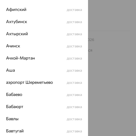
Заказать звонок
Афипский
доставка
Ахтубинск
доставка
Ахтырский
доставка
© ООО «Ювелирный дом «Кристалл»,
2009
– 2026
Архив акций
Архив изделий
Карта сайта
Ачинск
доставка
На информационном ресурсе применяются
рекомендательные технологии
Ачхой-Мартан
доставка
ОГРН 1044800168379
Политика конфеденциальности
Аша
доставка
Разработка сайта —
CUBA
аэропорт Шереметьево
доставка
Бабаево
доставка
Бабаюрт
доставка
Бавлы
доставка
Бавтугай
доставка