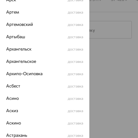
Артем
доставка
Артемовский
доставка
Подписаться на рассылку
Артыбаш
доставка
Архангельск
доставка
Каталог
Архангельское
доставка
Акции
Архипо-Осиповка
доставка
Магазины
Асбест
Покупателям
доставка
О нас
Асино
доставка
Магазины и доставка
г. Липецк
Аскиз
доставка
ул. Зегеля, 27/2
еще 3
Аскино
доставка
Другие города
Астрахань
доставка
8 (800) 250-02-30