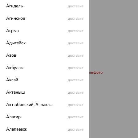
Агидель
доставка
Агинское
доставка
Агрыз
доставка
Адыгейск
доставка
Азов
доставка
Акбулак
доставка
Запросить дополнительные фото
Аксай
доставка
Размеры:
Актаныш
доставка
45
Актюбинский, Азнакаевский район
доставка
Калькулятор размера
Алагир
доставка
от 25 339
₽
Алапаевск
доставка
72 398
₽