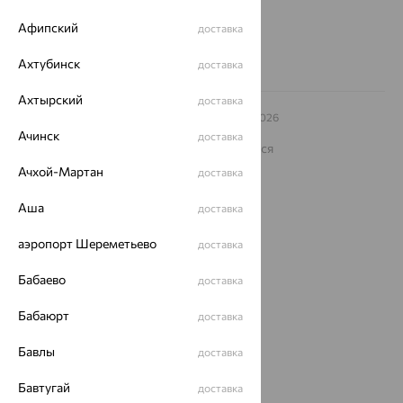
Заказать звонок
Афипский
доставка
Ахтубинск
доставка
Ахтырский
доставка
© ООО «Ювелирный дом «Кристалл»,
2009
– 2026
Архив акций
Архив изделий
Карта сайта
Ачинск
доставка
На информационном ресурсе применяются
рекомендательные технологии
Ачхой-Мартан
доставка
ОГРН 1044800168379
Политика конфеденциальности
Аша
доставка
Разработка сайта —
CUBA
аэропорт Шереметьево
доставка
Бабаево
доставка
Бабаюрт
доставка
Бавлы
доставка
Бавтугай
доставка