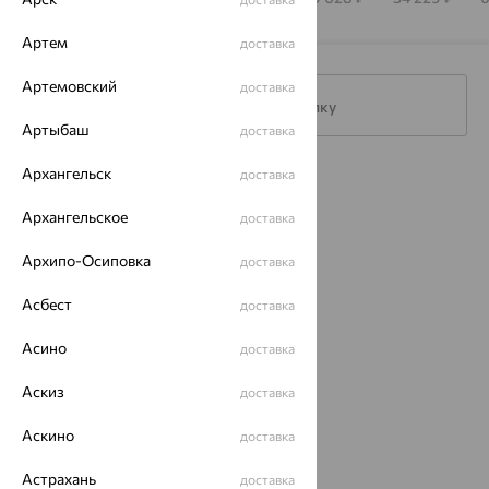
АЛЕКСАНДРА
Артем
доставка
Артемовский
доставка
Подписаться на рассылку
Артыбаш
доставка
Архангельск
доставка
Каталог
Архангельское
доставка
Акции
Архипо-Осиповка
доставка
Магазины
Асбест
Покупателям
доставка
О нас
Асино
доставка
Магазины и доставка
г. Липецк
Аскиз
доставка
ул. Зегеля, 27/2
еще 3
Аскино
доставка
Другие города
Астрахань
доставка
8 (800) 250-02-30