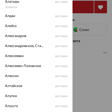
Алатырь
доставка
Купить
Чувашия
Алдан
доставка
4 платежа по 6 335
₽
с помощью сервисов:
Алейск
доставка
Сплит
Александров
доставка
Нужна помощь консультанта
Александровское, Ставропольский край
доставка
Описание
Алексеевка
доставка
Вид изделия:
полновесные
Алексеево-Лозовское
доставка
Вес:
2.13 — 2.25
Плетение:
якорное
Алексин
доставка
Металл:
Золото
Цвет металла:
Красный
Алтайское
доставка
Проба:
585
Алупка
доставка
Страна происхождения:
РОССИЯ
Вес металла:
2.13 — 2.25
Алушта
доставка