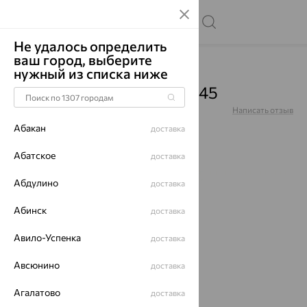
Не удалось определить
ваш город, выберите
Главная
Каталог
Цепи
нужный из списка ниже
Цепь, золото, 8035208-45
Артикул:
8035208-45
Написать отзыв
Абакан
доставка
Абатское
доставка
Абдулино
65%
доставка
Абинск
доставка
Авило-Успенка
доставка
Авсюнино
доставка
Агалатово
доставка