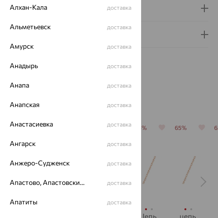
Алхан-Кала
Доставка и оплата
доставка
Альметьевск
доставка
Гарантия и возврат
Амурск
доставка
Анадырь
доставка
Анапа
доставка
Похожие изделия
Анапская
доставка
Анастасиевка
доставка
65%
65%
65%
65%
65%
Ангарск
доставка
Анжеро-Судженск
доставка
Апастово, Апастовский район
доставка
Апатиты
доставка
Цепь,
Цепь,
Цепь,
Цепь,
цепь,