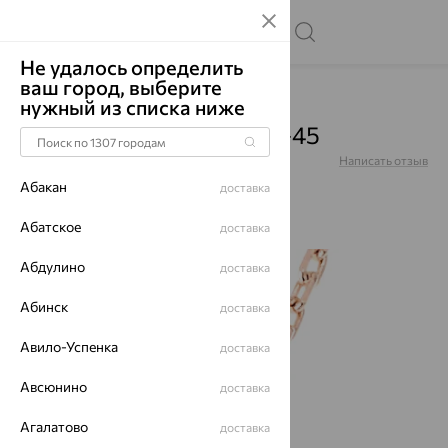
Не удалось определить
ваш город, выберите
Главная
Каталог
Цепи
нужный из списка ниже
Цепь, золото, 8040208-45
Артикул:
8040208-45
Написать отзыв
Абакан
доставка
Абатское
доставка
Абдулино
64%
доставка
Абинск
доставка
Авило-Успенка
доставка
Авсюнино
доставка
Агалатово
доставка