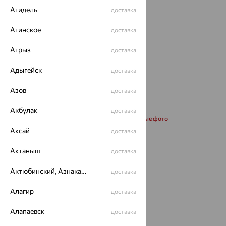
Агидель
доставка
Агинское
доставка
Агрыз
доставка
Адыгейск
доставка
Азов
доставка
Акбулак
доставка
Запросить дополнительные фото
Аксай
доставка
Размеры:
Актаныш
доставка
45
Актюбинский, Азнакаевский район
доставка
Калькулятор размера
Алагир
доставка
от 26 501
₽
Алапаевск
доставка
73 613
₽