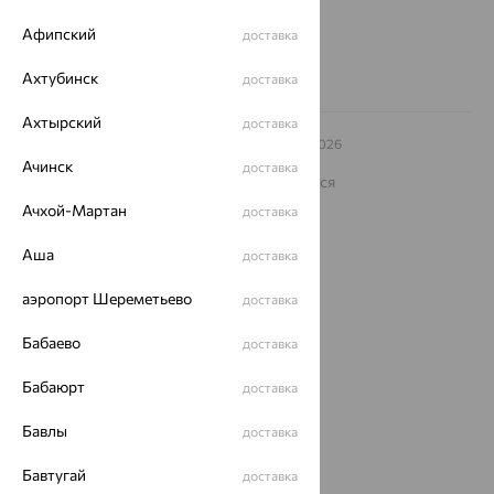
Заказать звонок
Афипский
доставка
Ахтубинск
доставка
Ахтырский
доставка
© ООО «Ювелирный дом «Кристалл»,
2009
– 2026
Архив акций
Архив изделий
Карта сайта
Ачинск
доставка
На информационном ресурсе применяются
рекомендательные технологии
Ачхой-Мартан
доставка
ОГРН 1044800168379
Политика конфеденциальности
Аша
доставка
Разработка сайта —
CUBA
аэропорт Шереметьево
доставка
Бабаево
доставка
Бабаюрт
доставка
Бавлы
доставка
Бавтугай
доставка