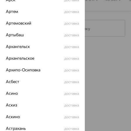
Артем
доставка
Артемовский
доставка
Подписаться на рассылку
Артыбаш
доставка
Архангельск
доставка
Каталог
Архангельское
доставка
Акции
Архипо-Осиповка
доставка
Магазины
Асбест
Покупателям
доставка
О нас
Асино
доставка
Магазины и доставка
г. Липецк
Аскиз
доставка
ул. Зегеля, 27/2
еще 3
Аскино
доставка
Другие города
Астрахань
доставка
8 (800) 250-02-30