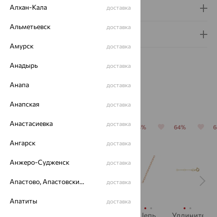
Алхан-Кала
Доставка и оплата
доставка
Альметьевск
доставка
Гарантия и возврат
Амурск
доставка
Анадырь
доставка
Анапа
доставка
Похожие изделия
Анапская
доставка
Анастасиевка
доставка
64%
64%
64%
64%
64%
Ангарск
доставка
Анжеро-Судженск
доставка
Апастово, Апастовский район
доставка
Апатиты
доставка
Цепь,
Удлинитель
Цепь,
Цепь,
Удлинитель