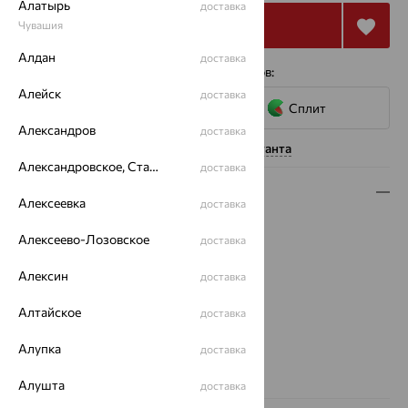
Алатырь
доставка
Купить
Чувашия
Алдан
доставка
4 платежа по 6 625
₽
с помощью сервисов:
Алейск
доставка
Сплит
Александров
доставка
Нужна помощь консультанта
Александровское, Ставропольский край
доставка
Описание
Алексеевка
доставка
Вид изделия:
полновесные
Алексеево-Лозовское
доставка
Вес:
2.62 — 2.84
Плетение:
якорное
Алексин
доставка
Металл:
Золото
Цвет металла:
Красный
Алтайское
доставка
Проба:
585
Алупка
доставка
Страна происхождения:
РОССИЯ
Вес металла:
2.62 — 2.84
Алушта
доставка