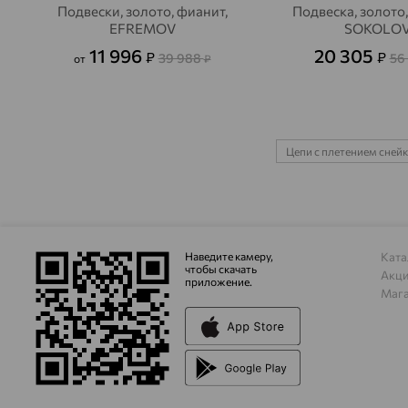
Подвески, золото, фианит,
Подвеска, золото,
EFREMOV
SOKOLO
11 996
20 305
₽
₽
39 988
56
от
₽
Цепи с плетением сней
Наведите камеру,
Ката
чтобы скачать
Акц
приложение.
Маг