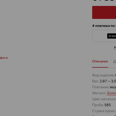
4 платежа по
 фото
Описание
Д
Вид изделия:
Вес:
2.87 — 3.
Плетение:
яко
Металл:
Золо
Цвет металла
Проба:
585
Страна проис