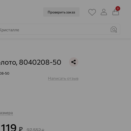
0
Проверить заказ
олото, 8040208-50
08-50
Написать отзыв
размера
 119
₽
97 552
₽