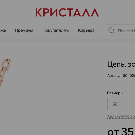
ажа
Премиум
Покупателям
Карьера
Цепь, з
Артикул:
80402
Размеры:
50
Калькулятор 
от 35