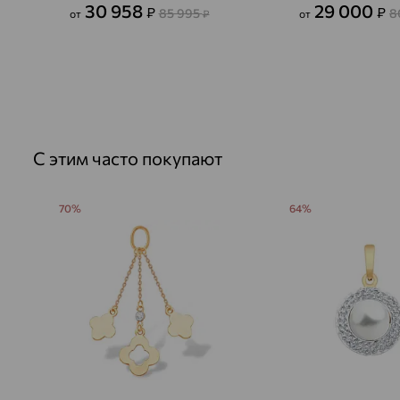
30 958
29 000
₽
₽
85 995
8
от
₽
от
С этим часто покупают
70%
64%