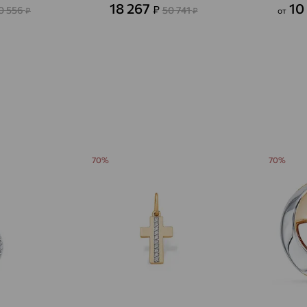
Авсюнино
доставка
18 267
10
₽
0 556
50 741
₽
₽
от
Агалатово
доставка
Агидель
доставка
Агинское
доставка
Агрыз
доставка
Адыгейск
доставка
70%
70%
Азов
доставка
Акбулак
доставка
Аксай
доставка
Актаныш
доставка
Актюбинский, Азнакаевский район
доставка
Алагир
доставка