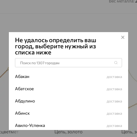
Вес металла:
Не удалось определить ваш
город, выберите нужный из
списка ниже
64%
64%
Абакан
доставка
Абатское
доставка
Абдулино
доставка
Абинск
доставка
Авило-Успенка
доставка
асцветмет
Цепь, золото
Цепь, 