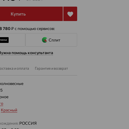
Купить
 8 780
₽
с помощью сервисов:
Сплит
Нужна помощь консультанта
оставка и оплата
Гарантия и возврат
полновесные
05
рное
то
:
Красный
хождения:
РОССИЯ