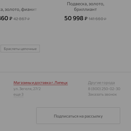
Подвеска, золото,
а, золото, фианит
бриллиант
860
50 998
₽
₽
42 867
141 660
₽
₽
Браслеты цепочные
Магазины и доставка
г. Липецк
Другие города
ул. Зегеля, 27/2
8 (800) 250-02-30
еще 3
Заказать звонок
Подписаться на рассылку