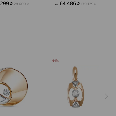
 299
64 486
₽
₽
28 609
179 129
₽
от
₽
64%