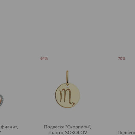
Агалатово
доставка
Агидель
доставка
Агинское
доставка
Агрыз
доставка
Адыгейск
доставка
64%
70%
Азов
доставка
Акбулак
доставка
Аксай
доставка
Актаныш
доставка
Актюбинский, Азнакаевский район
доставка
 фианит,
Подвеска "Скорпион",
Алагир
доставка
V
золото, SOKOLOV
Подвеск