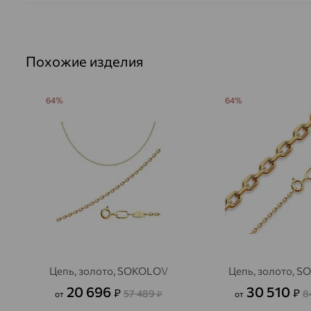
Похожие изделия
64%
64%
Цепь, золото, SOKOLOV
Цепь, золото, 
20 696
30 510
₽
₽
57 489
8
от
₽
от