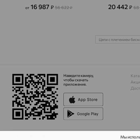
16 987
20 442
₽
₽
56 622
68
от
₽
Цепи с плетением бисм
Наведите камеру,
Ката
чтобы скачать
Акц
приложение.
Дост
ОГРН 1044800168379
Мы испол