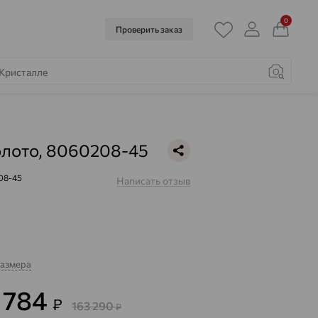
0
Проверить заказ
олото, 8060208-45
08-45
Написать отзыв
размера
8 784
₽
163 290
₽