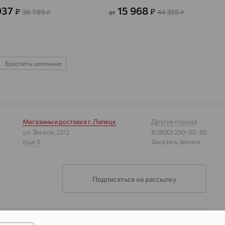
037
15 968
₽
₽
36 789
44 355
₽
от
₽
Браслеты цепочные
Магазины и доставка
г. Липецк
Другие города
ул. Зегеля, 27/2
8 (800) 250-02-30
еще 3
Заказать звонок
Подписаться на рассылку
Разработка сайта —
CUBA