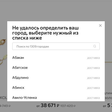
Не удалось определить ваш
город, выберите нужный из
64%
64%
списка ниже
Абакан
доставка
Абатское
доставка
Абдулино
доставка
Абинск
доставка
Удлин
Авило-Успенка
SOKOLOV
Цепь, золото
зол
доставка
38 671
5
₽
4 749
107 420
₽
от
₽
от
Авсюнино
доставка