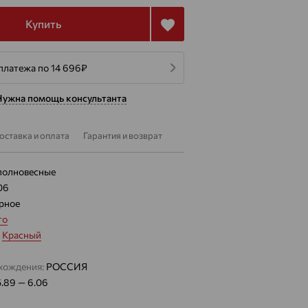
Купить
платежа по 14 696
₽
Нужна помощь консультанта
оставка и оплата
Гарантия и возврат
полновесные
06
рное
то
:
Красный
хождения:
РОССИЯ
5.89 — 6.06