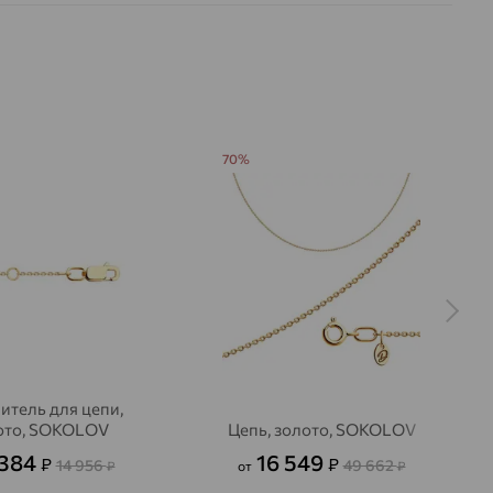
70%
итель для цепи,
ото, SOKOLOV
Цепь, золото, SOKOLOV
 384
16 549
₽
₽
14 956
49 662
₽
от
₽