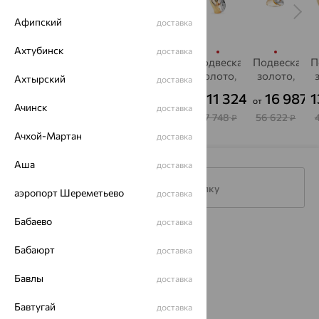
Афипский
доставка
Ахтубинск
доставка
Подвеска,
Подвеска,
Подвеска,
Подвеска,
Подвеска,
П
золото
золото,
золото,
золото,
золото,
Ахтырский
доставка
АВРОРА
фианит,
Алмаз-
фианит
11 167
6 526
16 315
11 324
16 987
1
₽
₽
₽
₽
₽
от
от
от
от
от
SOKOLOV
Холдинг
Ачинск
доставка
31 019
21 753
54 383
37 748
56 622
₽
₽
₽
₽
₽
Ачхой-Мартан
доставка
Аша
доставка
Подписаться на рассылку
аэропорт Шереметьево
доставка
Бабаево
доставка
Каталог
Бабаюрт
доставка
Акции
Бавлы
доставка
Магазины
Бавтугай
доставка
Покупателям