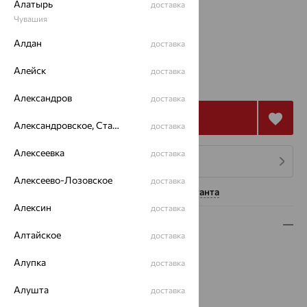
Алатырь
доставка
60
Чувашия
Калькулятор размера
Алдан
доставка
106 579
Алейск
доставка
₽
296 054
₽
Александров
доставка
Купить
Александровское, Ставропольский край
доставка
Алексеевка
доставка
4 платежа по 26 645
₽
Алексеево-Лозовское
доставка
Нужна помощь консультанта
Алексин
доставка
Описание
Алтайское
доставка
Вид изделия:
полновесные
Алупка
доставка
Вес:
8.71
Плетение:
нонна
Алушта
доставка
Металл:
Золото