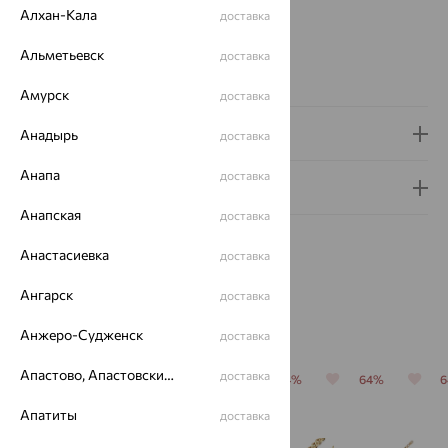
Цвет металла:
Красный
Алхан-Кала
доставка
Проба:
585
Альметьевск
Страна происхождения:
РОССИЯ
доставка
Вес металла:
8.71
Амурск
доставка
Доставка и оплата
Анадырь
доставка
Анапа
доставка
Гарантия и возврат
Анапская
доставка
Анастасиевка
доставка
Ангарск
доставка
Похожие изделия
Анжеро-Судженск
доставка
Апастово, Апастовский район
доставка
64%
64%
64%
64%
64%
Апатиты
доставка