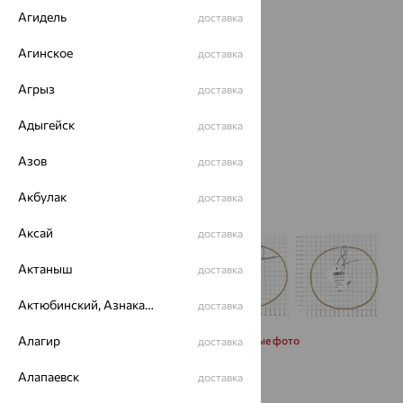
Агидель
доставка
Агинское
доставка
Агрыз
доставка
Адыгейск
доставка
Азов
доставка
Акбулак
доставка
Аксай
доставка
Актаныш
доставка
Актюбинский, Азнакаевский район
доставка
Алагир
Запросить дополнительные фото
доставка
Алапаевск
доставка
Размеры: