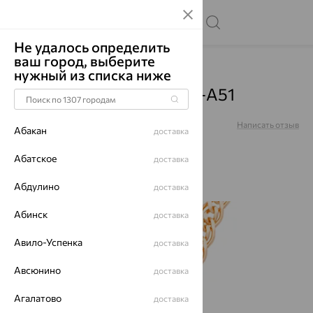
Не удалось определить
ваш город, выберите
Главная
Каталог
Цепи
нужный из списка ниже
Цепь, золото, ЦН250А2-А51
Артикул:
ЦН250А2-А51
Написать отзыв
Абакан
доставка
5
Абатское
доставка
Абдулино
доставка
Абинск
64%
доставка
Авило-Успенка
доставка
Авсюнино
доставка
Агалатово
доставка