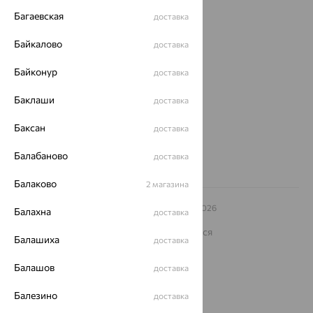
Багаевская
доставка
О нас
Байкалово
доставка
Магазины и доставка
г. Липецк
ул. Зегеля, 27/2
Байконур
доставка
еще 3
Баклаши
доставка
Другие города
8 (800) 250-02-30
Баксан
доставка
Заказать звонок
Балабаново
доставка
Балаково
2 магазина
© ООО «Ювелирный дом «Кристалл»,
2009
– 2026
Балахна
доставка
Архив акций
Архив изделий
Карта сайта
На информационном ресурсе применяются
Балашиха
доставка
рекомендательные технологии
ОГРН 1044800168379
Балашов
доставка
Политика конфеденциальности
Балезино
Разработка сайта —
CUBA
доставка