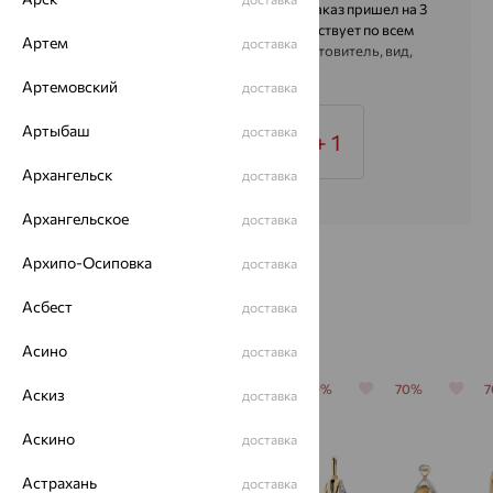
указан в 16 дней, он меня устраивал. Заказ пришел на 3
дня раньше срока. Изделие соответствует по всем
Артем
доставка
заявленным характеристикам (изготовитель, вид,
материал, вес и т.д.)
Артемовский
доставка
Артыбаш
доставка
+ 1
Архангельск
доставка
Архангельское
доставка
Архипо-Осиповка
доставка
Асбест
доставка
С этим часто покупают
Асино
доставка
64%
70%
70%
70%
70%
Аскиз
доставка
Аскино
доставка
Астрахань
доставка