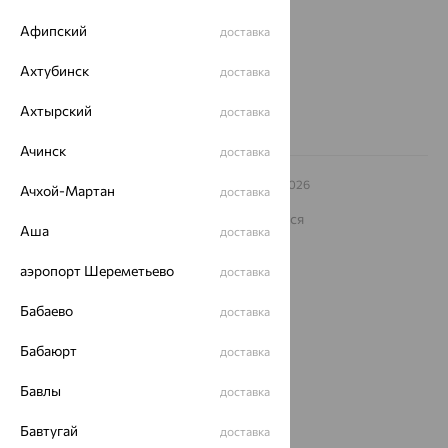
Афипский
Другие города
доставка
8 (800) 250-02-30
Ахтубинск
Заказать звонок
доставка
Ахтырский
доставка
Ачинск
доставка
© ООО «Ювелирный дом «Кристалл»,
2009
– 2026
Ачхой-Мартан
доставка
Архив акций
Архив изделий
Карта сайта
На информационном ресурсе применяются
Аша
рекомендательные технологии
доставка
ОГРН 1044800168379
аэропорт Шереметьево
доставка
Политика конфеденциальности
Бабаево
Разработка сайта —
CUBA
доставка
Бабаюрт
доставка
Бавлы
доставка
Бавтугай
доставка