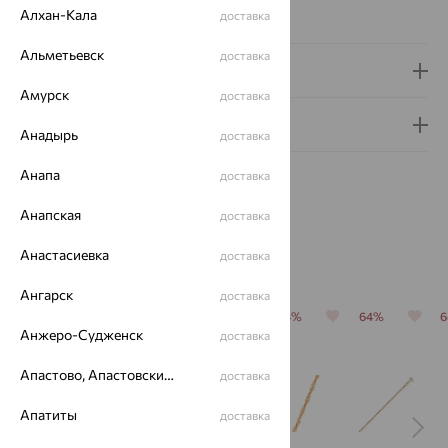
Алхан-Кала
Вес металла:
2.277
доставка
Альметьевск
доставка
Доставка и оплата
Амурск
доставка
Гарантия и возврат
Анадырь
доставка
Анапа
доставка
Анапская
доставка
Анастасиевка
Похожие изделия
доставка
Ангарск
доставка
64%
64%
64%
64%
64%
Анжеро-Судженск
доставка
Апастово, Апастовский район
доставка
Апатиты
доставка