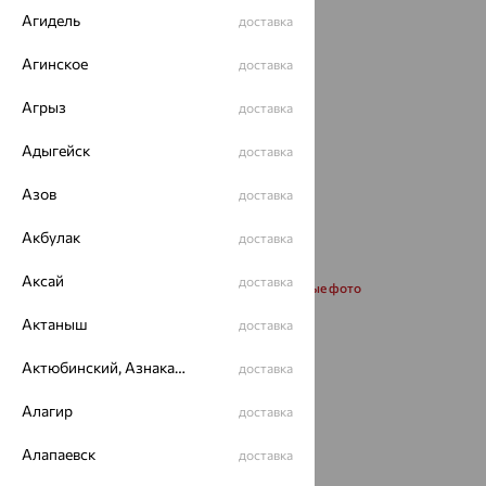
Агидель
доставка
Агинское
доставка
Агрыз
доставка
Адыгейск
доставка
Азов
доставка
Акбулак
доставка
Аксай
доставка
Запросить дополнительные фото
Актаныш
доставка
Размеры:
Актюбинский, Азнакаевский район
доставка
40
55
60
Алагир
доставка
Калькулятор размера
Алапаевск
доставка
от 21 290