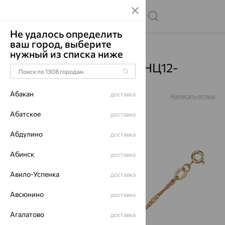
Не удалось определить
ваш город, выберите
Главная
Каталог
Цепи
нужный из списка ниже
Цепь, золото, красный, НЦ12-
028D0,3
Абакан
доставка
Артикул:
НЦ12-028D0,3
Написать отзыв
Абатское
доставка
Абдулино
доставка
70%
Абинск
доставка
Авило-Успенка
доставка
Авсюнино
доставка
Агалатово
доставка