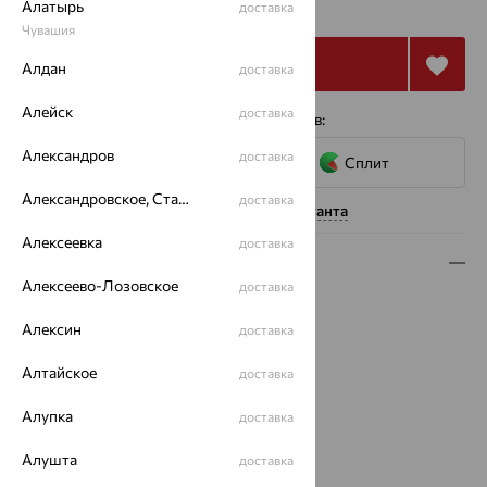
₽
Алатырь
70 967
доставка
₽
Чувашия
Купить
Алдан
доставка
Алейск
доставка
4 платежа по 5 323
₽
с помощью сервисов:
Александров
доставка
Сплит
Александровское, Ставропольский край
доставка
Нужна помощь консультанта
Алексеевка
доставка
Описание
Алексеево-Лозовское
доставка
Вид изделия:
полновесные
Вес:
Алексин
2.29 — 3.5
доставка
Плетение:
сингапур
Алтайское
доставка
Металл:
Золото
Цвет металла:
Красный
Алупка
доставка
Проба:
585
Страна происхождения:
РОССИЯ
Алушта
доставка
Бренд:
Красцветмет