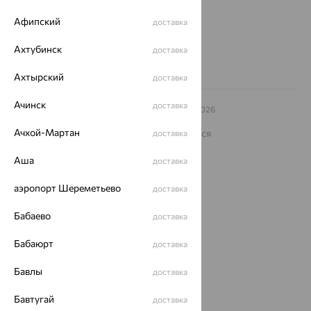
Другие города
8 (800) 250-02-30
Афипский
доставка
Заказать звонок
Ахтубинск
доставка
Ахтырский
доставка
Ачинск
доставка
© ООО «Ювелирный дом «Кристалл»,
2009
– 2026
Архив акций
Архив изделий
Карта сайта
Ачхой-Мартан
На информационном ресурсе применяются
доставка
рекомендательные технологии
Аша
доставка
ОГРН 1044800168379
Политика конфеденциальности
аэропорт Шереметьево
доставка
Разработка сайта —
CUBA
Бабаево
доставка
Бабаюрт
доставка
Бавлы
доставка
Бавтугай
доставка