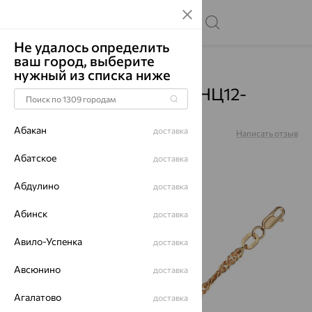
Не удалось определить
ваш город, выберите
Главная
Каталог
Цепи
нужный из списка ниже
Цепь, золото, красный, НЦ12-
028D0,50
Абакан
доставка
Артикул:
НЦ12-028D0,50
Написать отзыв
Абатское
доставка
Абдулино
доставка
70%
Абинск
доставка
Авило-Успенка
доставка
Авсюнино
доставка
Агалатово
доставка