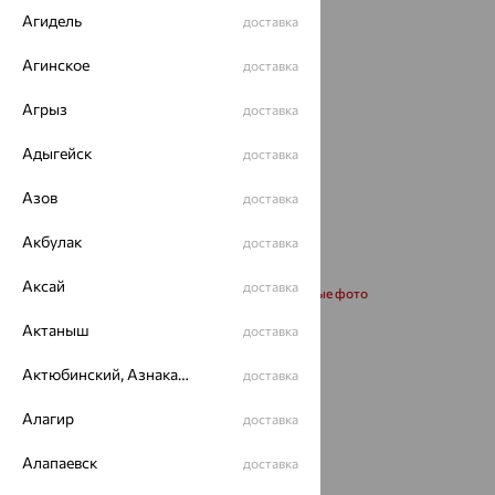
Агидель
доставка
Агинское
доставка
Агрыз
доставка
Адыгейск
доставка
Азов
доставка
Акбулак
доставка
Аксай
доставка
Запросить дополнительные фото
Актаныш
доставка
Размеры:
Актюбинский, Азнакаевский район
доставка
50
55
60
Алагир
доставка
Калькулятор размера
Алапаевск
доставка
от 73 067