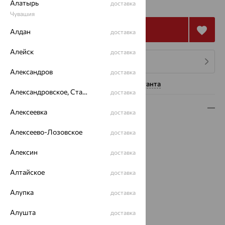
₽
Алатырь
202 965
доставка
₽
Чувашия
Купить
Алдан
доставка
Алейск
доставка
4 платежа по 18 267
₽
Александров
доставка
Нужна помощь консультанта
Александровское, Ставропольский край
доставка
Описание
Алексеевка
доставка
Вид изделия:
полновесные
Алексеево-Лозовское
доставка
Вес:
7.35 — 9.07
Плетение:
сингапур
Алексин
доставка
Металл:
Золото
Алтайское
Цвет металла:
Красный
доставка
Проба:
585
Алупка
доставка
Страна происхождения:
РОССИЯ
Бренд:
Красцветмет
Алушта
доставка
Вес металла:
7.527 — 9.07