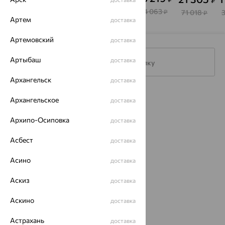
от
от
от
EFREMOV
"лондон",
SOKOLOV
Алмаз-
MAGIC
54 063
Холдинг
Х
37 108
56 355
31 030
71 018
₽
₽
₽
₽
₽
Артем
доставка
STONES
Артемовский
доставка
Артыбаш
доставка
Подписаться на рассылку
Архангельск
доставка
Каталог
Архангельское
доставка
Акции
Архипо-Осиповка
доставка
Доставка
Асбест
доставка
Покупателям
Асино
доставка
О нас
Аскиз
доставка
Магазины и доставка
г. Липецк
Аскино
доставка
ул. Зегеля, 27/2
еще 3
Астрахань
доставка