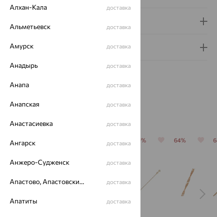
Алхан-Кала
доставка
Доставка и оплата
Альметьевск
доставка
Амурск
доставка
Гарантия и возврат
Анадырь
доставка
Анапа
доставка
Анапская
доставка
Похожие изделия
Анастасиевка
доставка
64%
64%
64%
70%
64%
Ангарск
доставка
Анжеро-Судженск
доставка
Апастово, Апастовский район
доставка
Апатиты
доставка