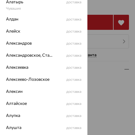
от 63 254
Алатырь
доставка
₽
175 705
₽
Чувашия
Алдан
доставка
Купить
Алейск
доставка
4 платежа по 15 814
₽
Александров
доставка
Нужна помощь консультанта
Александровское, Ставропольский край
доставка
Алексеевка
доставка
Описание
Алексеево-Лозовское
доставка
Вид изделия:
полновесные
Вес:
6.51 — 8.72
Алексин
доставка
Плетение:
нонна
Металл:
Золото
Алтайское
доставка
Цвет металла:
Красный
Проба:
Алупка
585
доставка
Страна происхождения:
РОССИЯ
Алушта
доставка
Бренд:
Красцветмет