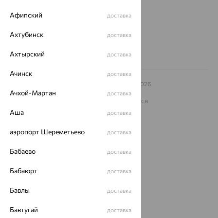
Другие города
Афипский
доставка
8 (800) 250-02-30
Заказать звонок
Ахтубинск
доставка
Ахтырский
доставка
Ачинск
доставка
© ООО «Ювелирный дом «Кристалл»,
2009
– 2026
Архив акций
Архив изделий
Карта сайта
Ачхой-Мартан
доставка
На информационном ресурсе применяются
рекомендательные технологии
Аша
доставка
ОГРН 1044800168379
Политика конфеденциальности
аэропорт Шереметьево
доставка
Разработка сайта —
CUBA
Бабаево
доставка
Бабаюрт
доставка
Бавлы
доставка
Бавтугай
доставка