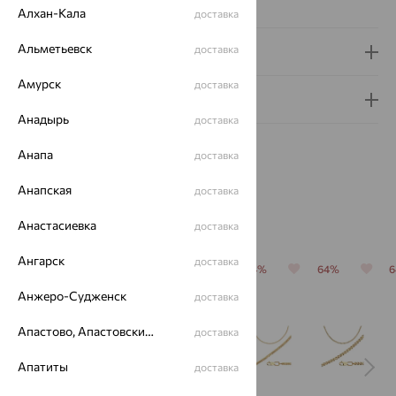
Вес металла:
6.52 — 8.72
Алхан-Кала
доставка
Альметьевск
доставка
Доставка и оплата
Амурск
доставка
Гарантия и возврат
Анадырь
доставка
Анапа
доставка
Анапская
доставка
Похожие изделия
Анастасиевка
доставка
Ангарск
доставка
64%
64%
64%
64%
64%
Анжеро-Судженск
доставка
Апастово, Апастовский район
доставка
Апатиты
доставка