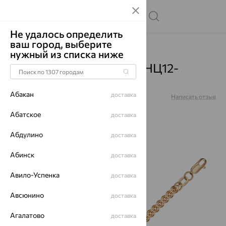
Не удалось определить
ваш город, выберите
Главная
Каталог
Цепи
нужный из списка ниже
Цепь, золото, красный, НЦ12-
200D0,50
Абакан
доставка
Артикул:
НЦ12-200D0,50
Написать отзыв
Абатское
доставка
Абдулино
доставка
Абинск
доставка
70%
Авило-Успенка
доставка
Авсюнино
доставка
Агалатово
доставка