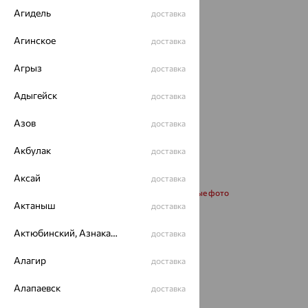
Агидель
доставка
Агинское
доставка
Агрыз
доставка
Адыгейск
доставка
Азов
доставка
Акбулак
доставка
Аксай
доставка
Запросить дополнительные фото
Актаныш
доставка
Размеры:
Актюбинский, Азнакаевский район
доставка
45
50
55
60
Алагир
доставка
Калькулятор размера
Алапаевск
доставка