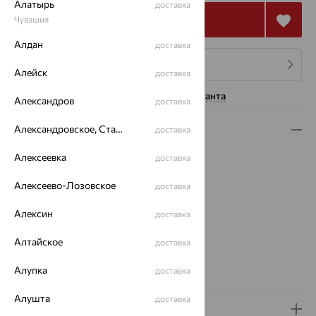
Алатырь
доставка
Купить
Чувашия
Алдан
доставка
4 платежа по 21 303
₽
Алейск
доставка
Нужна помощь консультанта
Александров
доставка
Александровское, Ставропольский край
Описание
доставка
Вид изделия:
полновесные
Алексеевка
доставка
Вес:
8.77 — 9.83
Алексеево-Лозовское
доставка
Плетение:
якорное
Металл:
Золото
Алексин
доставка
Цвет металла:
Красный
Проба:
585
Алтайское
доставка
Страна происхождения:
РОССИЯ
Бренд:
Алупка
Красцветмет
доставка
Алушта
доставка
Доставка и оплата