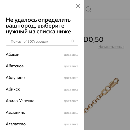
Не удалось определить
ваш город, выберите
Главная
Каталог
Цепи
нужный из списка ниже
Цепь, золото, НЦ12-276D0,50
Артикул:
НЦ12-276D0,50
Написать отзыв
Абакан
доставка
Абатское
доставка
Абдулино
64%
доставка
Абинск
доставка
Авило-Успенка
доставка
Авсюнино
доставка
Агалатово
доставка