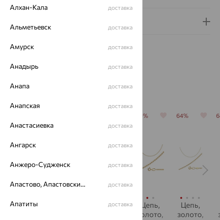
Алхан-Кала
доставка
Гарантия и возврат
Альметьевск
доставка
Амурск
доставка
Анадырь
доставка
Анапа
Похожие изделия
доставка
Анапская
доставка
64%
64%
64%
70%
64%
Анастасиевка
доставка
Ангарск
доставка
Анжеро-Судженск
доставка
Апастово, Апастовский район
доставка
Апатиты
Цепь,
Цепь,
Цепь,
доставка
Цепь,
Цепь,
золото,
золото,
золото
золото,
золото,