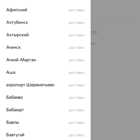
Афипский
доставка
Ахтубинск
доставка
© ООО «Ювелирный дом «Кристалл»,
2009
– 2026
Ахтырский
доставка
Архив акций
Архив изделий
Карта сайта
На информационном ресурсе применяются
Ачинск
рекомендательные технологии
доставка
ОГРН 1044800168379
Ачхой-Мартан
доставка
Политика конфеденциальности
Разработка сайта —
Аша
CUBA
доставка
аэропорт Шереметьево
доставка
Бабаево
доставка
Бабаюрт
доставка
Бавлы
доставка
Бавтугай
доставка