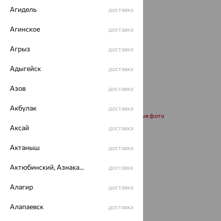
Агидель
доставка
Агинское
доставка
Агрыз
доставка
Адыгейск
доставка
Азов
доставка
Акбулак
доставка
Запросить дополнительные фото
Аксай
доставка
Размеры:
Актаныш
доставка
45
Актюбинский, Азнакаевский район
доставка
Калькулятор размера
Алагир
доставка
от 85 213
₽
Алапаевск
доставка
236 702
₽