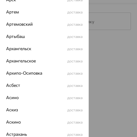
Артем
доставка
Подписаться на рассылку
Артемовский
доставка
Артыбаш
доставка
Каталог
Архангельск
доставка
Акции
Архангельское
доставка
Магазины
Архипо-Осиповка
доставка
Покупателям
Асбест
доставка
О нас
Асино
доставка
Магазины и доставка
г. Липецк
ул. Зегеля, 27/2
Аскиз
доставка
еще 3
Аскино
Другие города
доставка
8 (800) 250-02-30
Астрахань
Заказать звонок
доставка