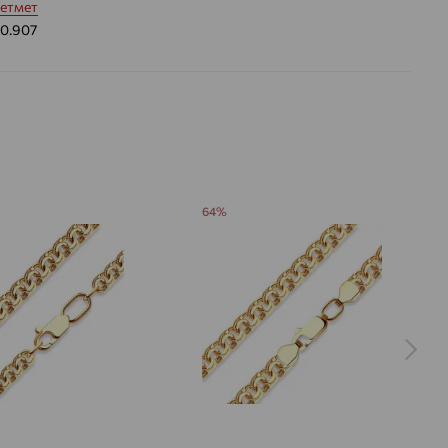
етмет
10.907
64%