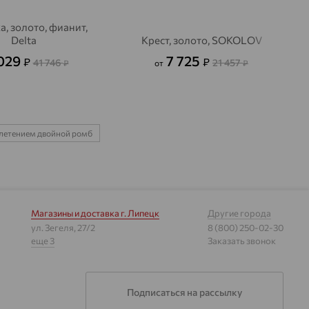
а, золото, фианит,
Delta
Крест, золото, SOKOLOV
 029
7 725
₽
₽
41 746
21 457
₽
от
₽
плетением двойной ромб
Магазины и доставка
г. Липецк
Другие города
ул. Зегеля, 27/2
8 (800) 250-02-30
еще 3
Заказать звонок
Подписаться на рассылку