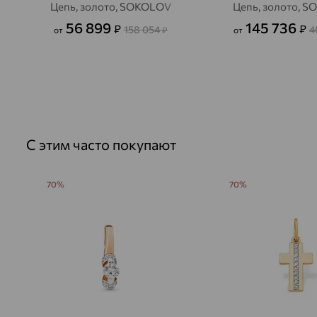
Цепь, золото, SOKOLOV
Цепь, золото, 
56 899
145 736
₽
₽
158 054
4
от
₽
от
С этим часто покупают
70%
70%