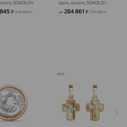
золото, SOKOLOV
Цепь, золото, SOKOLOV
 845
284 861
₽
₽
213 459
791 281
₽
от
₽
64%