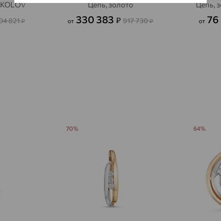
SOKOLOV
Цепь, золото
Цепь, 
Авсюнино
доставка
330 383
76
₽
04 821
917 730
₽
от
₽
от
Агалатово
доставка
Агидель
доставка
Агинское
доставка
Агрыз
доставка
Адыгейск
доставка
70%
64%
Азов
доставка
Акбулак
доставка
Аксай
доставка
Актаныш
доставка
Актюбинский, Азнакаевский район
доставка