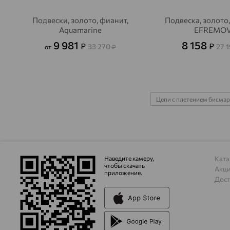
Подвески, золото, фианит,
Подвеска, золото,
Aquamarine
EFREMO
9 981
8 158
₽
₽
33 270
27 
от
₽
Цепи с плетением бисмар
Наведите камеру,
Ката
чтобы скачать
Акц
приложение.
Дост