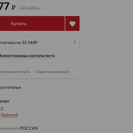
377
₽
370 491
₽
Купить
платежа по 33 344
₽
Нужна помощь консультанта
оставка и оплата
Гарантия и возврат
пустотелые
марк
то
:
Красный
хождения:
РОССИЯ