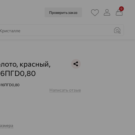
0
Проверить заказ
олото, красный,
16ПГD0,80
316ПГD0,80
Написать отзыв
размера