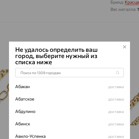
Бренд:
Красцв
Вес металла:
Не удалось определить ваш
город, выберите нужный из
списка ниже
64%
64%
Абакан
доставка
Абатское
доставка
Абдулино
доставка
Абинск
доставка
Авило-Успенка
доставка