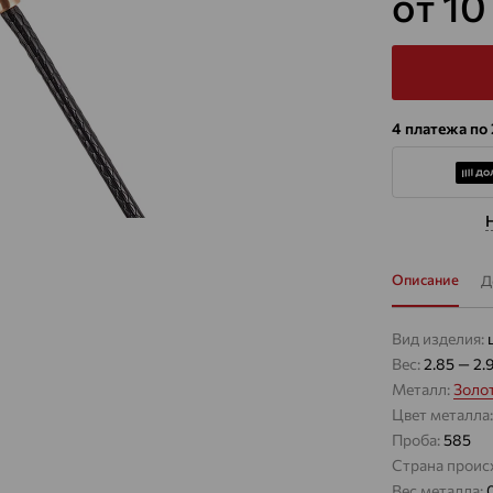
от 10
4 платежа по 
Описание
Д
Вид изделия:
Вес:
2.85 — 2.
Металл:
Золо
Цвет металла
Проба:
585
Страна проис
Вес металла: