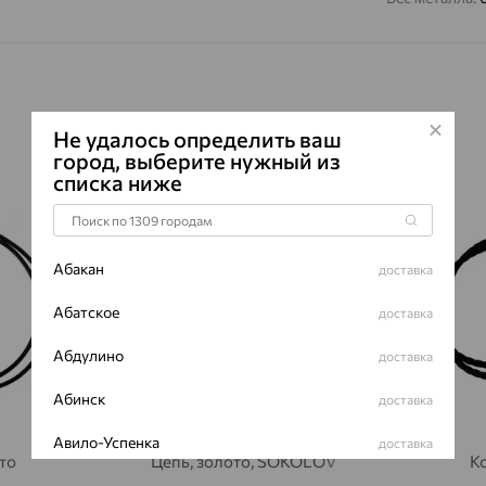
Не удалось определить ваш
город, выберите нужный из
списка ниже
64%
64%
Абакан
доставка
Абатское
доставка
Абдулино
доставка
Абинск
доставка
Авило-Успенка
доставка
то
Цепь, золото, SOKOLOV
Ко
Авсюнино
доставка