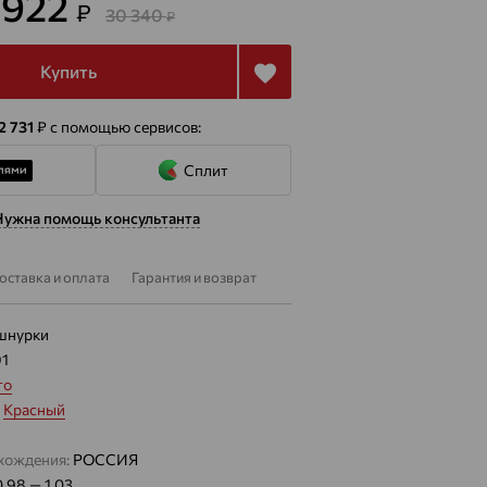
 922
₽
30 340
₽
Купить
2 731
₽
с помощью сервисов:
Сплит
Нужна помощь консультанта
оставка и оплата
Гарантия и возврат
шнурки
91
то
:
Красный
хождения:
РОССИЯ
0.98 — 1.03