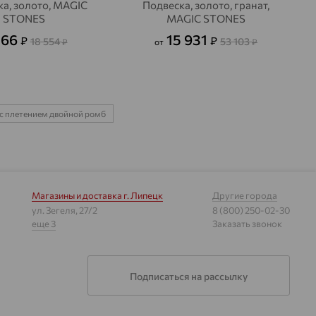
а, золото, MAGIC
Подвеска, золото, гранат,
STONES
MAGIC STONES
566
15 931
₽
₽
18 554
53 103
₽
от
₽
с плетением двойной ромб
Магазины и доставка
г. Липецк
Другие города
ул. Зегеля, 27/2
8 (800) 250-02-30
еще 3
Заказать звонок
Подписаться на рассылку