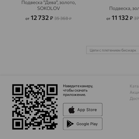
Подвеска "Дева", золото,
SOKOLOV
Подвеска, зо
12 732
11 132
₽
₽
35 368
37
от
₽
от
Цепи с плетением бисмарк
Наведите камеру,
Ката
чтобы скачать
Акц
приложение.
Дост