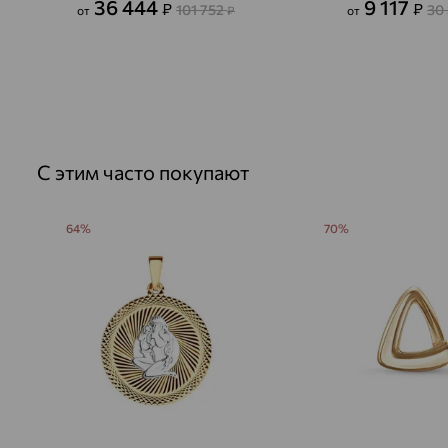
36 444
9 117
₽
₽
101 752
30
от
₽
от
С этим часто покупают
64%
70%