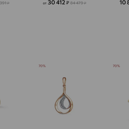
30 412
10 
₽
 391
84 479
₽
от
₽
Агалатово
доставка
Агидель
доставка
Агинское
доставка
Агрыз
доставка
Адыгейск
доставка
70%
70%
Азов
доставка
Акбулак
доставка
Аксай
доставка
Актаныш
доставка
Актюбинский, Азнакаевский район
доставка
Алагир
доставка