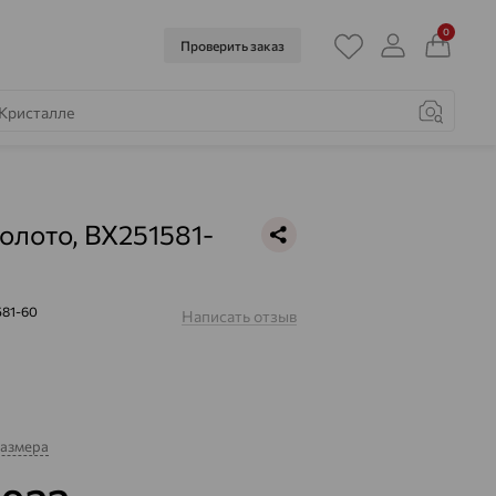
0
Проверить заказ
золото, ВХ251581-
581-60
Написать отзыв
размера