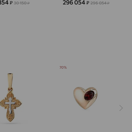
854
296 054
₽
₽
30 150
296 054
₽
₽
70%