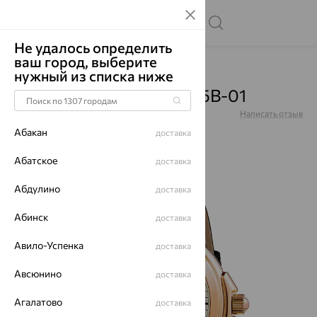
Не удалось определить
ваш город, выберите
Главная
Каталог
Часы
нужный из списка ниже
Часы, золото, 1093.0.1.15B-01
Артикул:
1093.0.1.15B-01
Написать отзыв
Абакан
доставка
Абатское
доставка
Абдулино
64%
доставка
Абинск
доставка
Авило-Успенка
доставка
Авсюнино
доставка
Агалатово
доставка