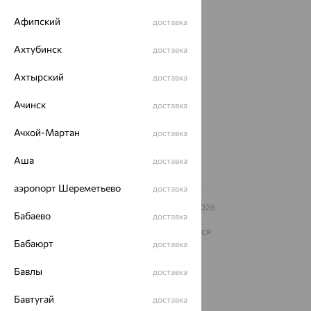
Афипский
доставка
О нас
Ахтубинск
Магазины и доставка
г. Липецк
доставка
ул. Зегеля, 27/2
Ахтырский
доставка
еще 3
Другие города
Ачинск
доставка
8 (800) 250-02-30
Заказать звонок
Ачхой-Мартан
доставка
Аша
доставка
аэропорт Шереметьево
доставка
© ООО «Ювелирный дом «Кристалл»,
2009
– 2026
Бабаево
доставка
Архив акций
Архив изделий
Карта сайта
На информационном ресурсе применяются
рекомендательные технологии
Бабаюрт
доставка
ОГРН 1044800168379
Бавлы
доставка
Политика конфеденциальности
Разработка сайта —
CUBA
Бавтугай
доставка