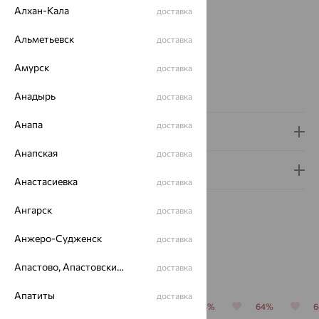
Модель:
Алхан-Кала
Престиж
доставка
Цвет циферблата:
фольга
Альметьевск
доставка
Для кого:
Мужские
Страна происхождения:
РОССИЯ
Амурск
доставка
Проба:
585
Премиум:
Да
Анадырь
доставка
Анапа
доставка
Доставка и оплата
Анапская
доставка
Гарантия и возврат
Анастасиевка
доставка
Ангарск
доставка
Анжеро-Судженск
доставка
Похожие изделия
Апастово, Апастовский район
доставка
Апатиты
доставка
64%
64%
64%
64%
64%