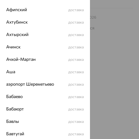
Афипский
доставка
© ООО «Ювелирный дом «Кристалл»,
2009
– 2026
Ахтубинск
Архив акций
Архив изделий
Карта сайта
доставка
На информационном ресурсе применяются
рекомендательные технологии
Ахтырский
доставка
ОГРН 1044800168379
Ачинск
Политика конфеденциальности
доставка
Разработка сайта —
CUBA
Ачхой-Мартан
доставка
Аша
доставка
аэропорт Шереметьево
доставка
Бабаево
доставка
Бабаюрт
доставка
Бавлы
доставка
Бавтугай
доставка