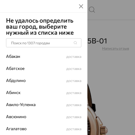
Не удалось определить
ваш город, выберите
Главная
Каталог
Часы
нужный из списка ниже
Часы, золото, 1093.0.1.65B-01
Артикул:
1093.0.1.65B-01
Написать отзыв
Абакан
доставка
Абатское
доставка
Абдулино
64%
доставка
Абинск
доставка
Авило-Успенка
доставка
Авсюнино
доставка
Агалатово
доставка