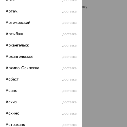
Подписаться на рассылку
Артем
доставка
Артемовский
доставка
Каталог
Артыбаш
доставка
Акции
Архангельск
доставка
Магазины
Архангельское
доставка
Покупателям
Архипо-Осиповка
О нас
доставка
Магазины и доставка
г. Липецк
Асбест
доставка
ул. Зегеля, 27/2
еще 3
Асино
доставка
Другие города
Аскиз
доставка
8 (800) 250-02-30
Заказать звонок
Аскино
доставка
Астрахань
доставка