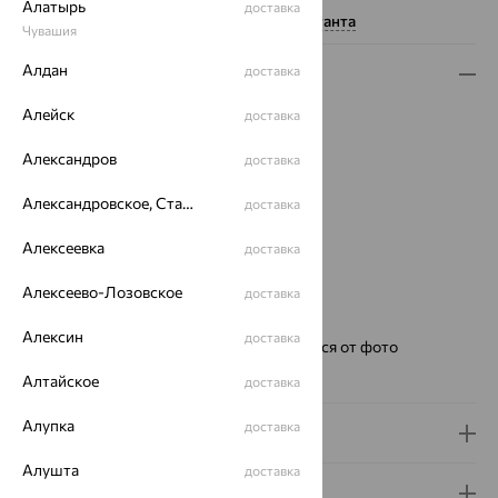
Алатырь
доставка
Нужна помощь консультанта
Чувашия
Алдан
доставка
Описание
Алейск
Металл:
Золото
доставка
Цвет металла:
Красный
Александров
доставка
Проба:
585
Страна происхождения:
РОССИЯ
Александровское, Ставропольский край
доставка
Для кого:
Мужские
Цвет циферблата:
коричневый
Алексеевка
доставка
Модель:
Престиж
Алексеево-Лозовское
доставка
Бренд:
НИКА
Вес металла:
20.38
Алексин
доставка
Ремешок:
Цвет и фактура могут отличаться от фото
Премиум:
Да
Алтайское
доставка
Алупка
доставка
Доставка и оплата
Алушта
доставка
Гарантия и возврат