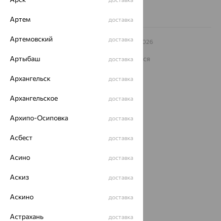
Артем
доставка
Артемовский
доставка
© ООО «Ювелирный дом «Кристалл»,
2009
– 2026
Архив акций
Архив изделий
Карта сайта
На информационном ресурсе применяются
Артыбаш
доставка
рекомендательные технологии
Архангельск
доставка
ОГРН 1044800168379
Политика конфеденциальности
Архангельское
доставка
Разработка сайта —
CUBA
Архипо-Осиповка
доставка
Асбест
доставка
Асино
доставка
Аскиз
доставка
Аскино
доставка
Астрахань
доставка