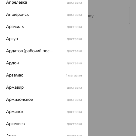
Апрелевка
доставка
Апшеронск
доставка
Подписаться на рассылку
Арамиль
доставка
Каталог
Аргун
доставка
Акции
Ардатов (рабочий поселок)
доставка
Доставка
Ардон
доставка
Покупателям
Арзамас
1 магазин
О нас
Армавир
доставка
Магазины и доставка
г. Липецк
Армизонское
ул. Зегеля, 27/2
доставка
еще 3
Армянск
доставка
Другие города
8 (800) 250-02-30
Арсеньев
доставка
Заказать звонок
Арск
доставка