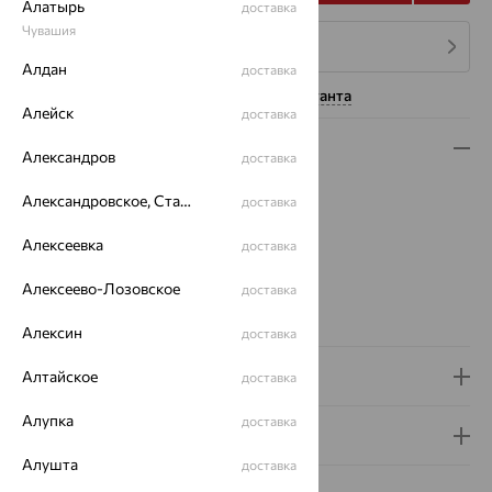
Алатырь
доставка
Чувашия
4 платежа по 602
₽
Алдан
доставка
Нужна помощь консультанта
Алейск
доставка
Описание
Александров
доставка
Вид изделия:
печатки
Александровское, Ставропольский край
доставка
Вес:
5.38 — 5.99
Металл:
Серебро
Алексеевка
доставка
Проба:
925
Алексеево-Лозовское
Страна происхождения:
РОССИЯ
доставка
Вид покрытия:
родирование
Алексин
доставка
Доставка и оплата
Алтайское
доставка
Алупка
доставка
Гарантия и возврат
Алушта
доставка