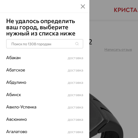
Не удалось определить
ваш город, выберите
Главная
Каталог
Для мужчин
нужный из списка ниже
Кольцо, серебро, 162032
Артикул:
162032
Написать отзыв
Абакан
доставка
Абатское
доставка
Абдулино
доставка
70%
Абинск
доставка
Авило-Успенка
доставка
Авсюнино
доставка
Агалатово
доставка