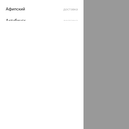
Афипский
доставка
Ахтубинск
доставка
Ахтырский
доставка
Ачинск
доставка
Ачхой-Мартан
доставка
Аша
доставка
аэропорт Шереметьево
доставка
Бабаево
доставка
Бабаюрт
доставка
Бавлы
доставка
Бавтугай
доставка