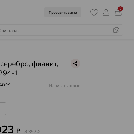
0
Проверить заказ
 серебро, фианит,
294-1
0294-1
Написать отзыв
1
023
₽
8 397
₽