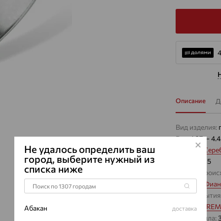
4
Описание
Д
Вид изделия:
Вес:
4.27 — 4.
Не удалось определить ваш
Металл:
Сере
город, выберите нужный из
Проба:
925
списка ниже
Страна проис
Вставка:
Фиан
Вид покрытия
Бренд:
EFRE
Абакан
доставка
Вес металла: