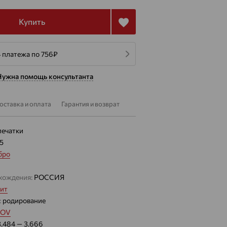
Купить
 платежа по 756
₽
Нужна помощь консультанта
оставка и оплата
Гарантия и возврат
печатки
45
бро
хождения:
РОССИЯ
ит
:
родирование
MOV
3.484 — 3.666