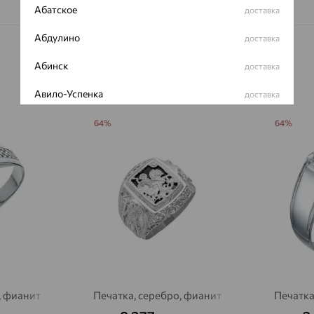
Абатское
доставка
Абдулино
доставка
Абинск
доставка
Авило-Успенка
доставка
Авсюнино
доставка
64%
64%
Агалатово
доставка
Агидель
доставка
Агинское
доставка
Агрыз
доставка
Адыгейск
доставка
Азов
доставка
, фианит
Печатка, серебро, фианит
Печатка