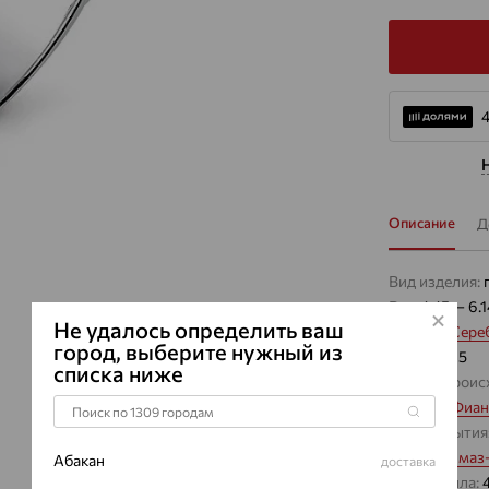
Описание
Д
Вид изделия:
Вес:
4.45 — 6.1
Не удалось определить ваш
Металл:
Сере
город, выберите нужный из
Проба:
925
списка ниже
Страна проис
Вставка:
Фиан
Вид покрытия
Бренд:
Алмаз
Абакан
доставка
Вес металла:
4