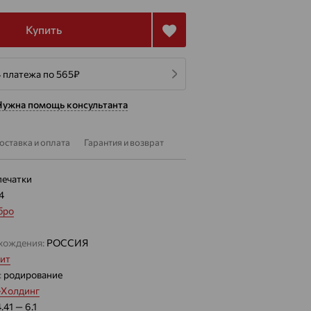
Купить
4 платежа по 565
₽
Нужна помощь консультанта
оставка и оплата
Гарантия и возврат
печатки
4
бро
хождения:
РОССИЯ
ит
:
родирование
-Холдинг
.41 — 6.1