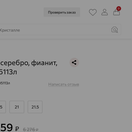
0
Проверить заказ
 серебро, фианит,
5113л
05113л
Написать отзыв
.5
21
21.5
259
₽
6 276
₽