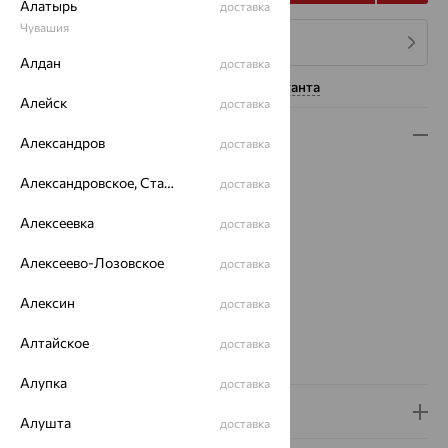
Алатырь
доставка
Чувашия
4 платежа по 664
₽
Алдан
доставка
Нужна помощь консультанта
Алейск
доставка
Описание
Александров
доставка
Вид изделия:
печатки
Александровское, Ставропольский край
доставка
Вес:
2.9 — 3.3
Металл:
Серебро
Алексеевка
доставка
Проба:
925
Алексеево-Лозовское
Страна происхождения:
РОССИЯ
доставка
Вставка:
Фианит
Алексин
доставка
Вид покрытия:
родирование
Бренд:
МИДАС-ПЕРМЬ
Алтайское
доставка
Вес металла:
2.878 — 3.265
Алупка
доставка
Доставка и оплата
Алушта
доставка