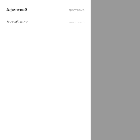
Афипский
доставка
Ахтубинск
доставка
Ахтырский
доставка
Ачинск
доставка
Ачхой-Мартан
доставка
Аша
доставка
аэропорт Шереметьево
доставка
Бабаево
доставка
Бабаюрт
доставка
Бавлы
доставка
Бавтугай
доставка