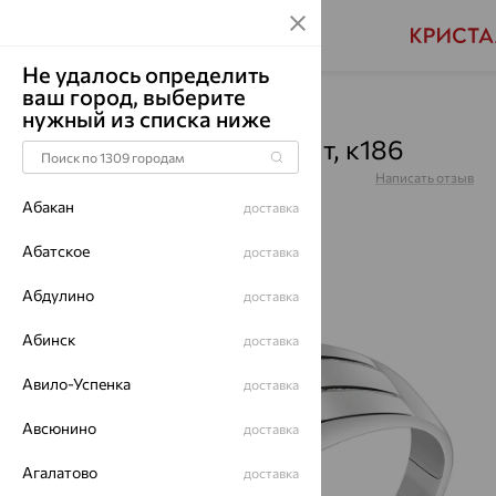
Не удалось определить
ваш город, выберите
Главная
Каталог
Для мужчин
Фианит
нужный из списка ниже
Кольцо, серебро, фианит, к186
Артикул:
к186
Написать отзыв
Купили 86 раз
Абакан
доставка
Абатское
доставка
Абдулино
доставка
64%
Абинск
доставка
Авило-Успенка
доставка
Авсюнино
доставка
Агалатово
доставка