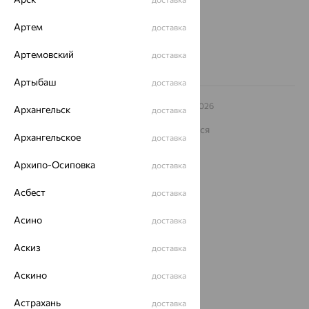
Другие города
8 (800) 250-02-30
Артем
доставка
Заказать звонок
Артемовский
доставка
Артыбаш
доставка
© ООО «Ювелирный дом «Кристалл»,
2009
– 2026
Архангельск
доставка
Архив акций
Архив изделий
Карта сайта
На информационном ресурсе применяются
Архангельское
доставка
рекомендательные технологии
ОГРН 1044800168379
Архипо-Осиповка
доставка
Политика конфеденциальности
Асбест
Разработка сайта —
CUBA
доставка
Асино
доставка
Аскиз
доставка
Аскино
доставка
Астрахань
доставка