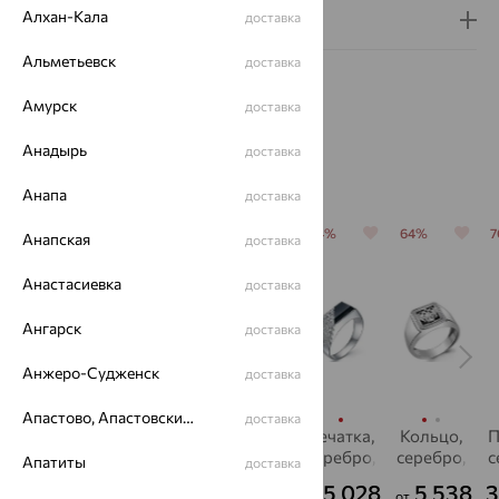
Алхан-Кала
доставка
Гарантия и возврат
Альметьевск
доставка
Амурск
доставка
Анадырь
доставка
Похожие изделия
Анапа
доставка
70%
64%
64%
64%
64%
Анапская
доставка
Анастасиевка
доставка
Ангарск
доставка
Анжеро-Судженск
доставка
Апастово, Апастовский район
доставка
Кольцо,
Кольцо,
Печатка,
Печатка,
Кольцо,
П
серебро,
серебро,
серебро,
серебро,
серебро,
с
Апатиты
доставка
фианит,
фианит,
фианит
фианит
фианит,
2 884
2 241
6 000
5 028
5 538
3
₽
₽
₽
₽
₽
от
от
от
от
от