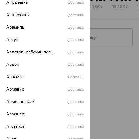
SOKOLOV
Veronika
Aquamarine
Апрелевка
доставка
9 614
6 226
16 667
13 966
15 383
₽
₽
₽
₽
₽
Апшеронск
доставка
Арамиль
доставка
Подписаться на рассылку
Аргун
доставка
Ардатов (рабочий поселок)
доставка
Каталог
Ардон
доставка
Акции
Арзамас
1 магазин
Доставка
Армавир
доставка
Покупателям
Армизонское
доставка
О нас
Армянск
доставка
Магазины и доставка
г. Липецк
ул. Зегеля, 27/2
Арсеньев
доставка
еще 3
Арск
доставка