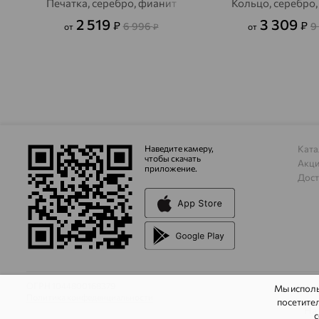
Печатка, серебро, фианит
Кольцо, серебро
2 519
3 309
₽
₽
6 996
9
от
₽
от
Наведите камеру,
Ката
чтобы скачать
Акц
приложение.
Дост
ОГРН 1044800168379
Мы испол
Политика конфеденциальности
посетител
На
с