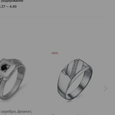
:
родирование
3.37 — 4.49
64%
 серебро, фианит,