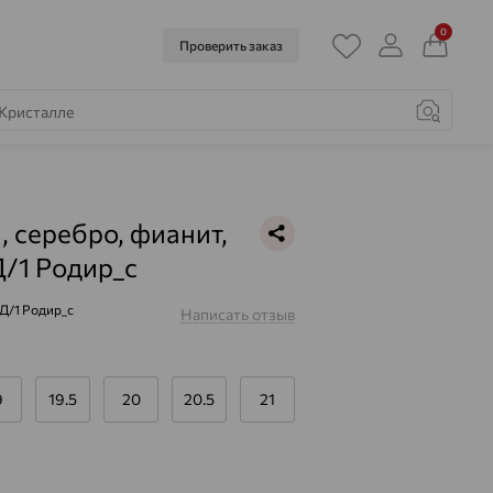
0
Проверить заказ
, серебро, фианит,
/1 Родир_с
Д/1 Родир_с
Написать отзыв
9
19.5
20
20.5
21