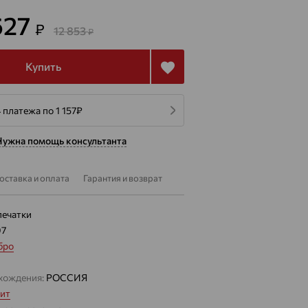
627
₽
12 853
₽
Купить
 платежа по 1 157
₽
Нужна помощь консультанта
оставка и оплата
Гарантия и возврат
печатки
97
бро
хождения:
РОССИЯ
ит