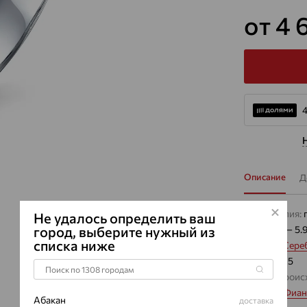
от 4 
4
Описание
Д
Вид изделия:
Не удалось определить ваш
город, выберите нужный из
Вес:
4.85 — 5.
списка ниже
Металл:
Сере
Проба:
925
Страна проис
Вставка:
Фиан
Абакан
доставка