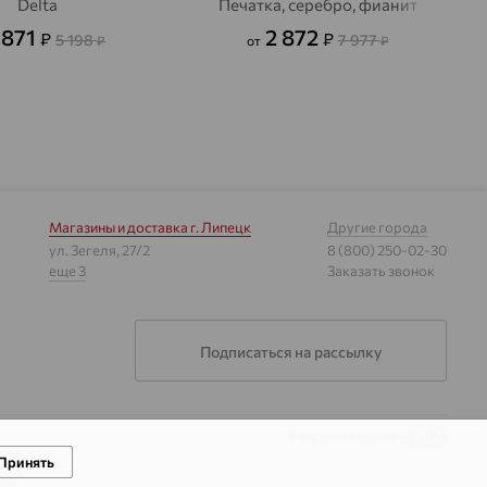
Delta
Печатка, серебро, фианит
 871
2 872
₽
₽
5 198
7 977
₽
от
₽
Магазины и доставка
г. Липецк
Другие города
ул. Зегеля, 27/2
8 (800) 250-02-30
еще 3
Заказать звонок
Подписаться на рассылку
Разработка сайта —
CUBA
Принять
гии