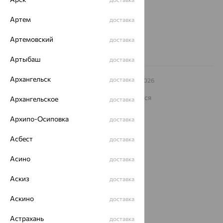
Другие города
8 (800) 250-02-30
Артем
доставка
Заказать звонок
Артемовский
доставка
Артыбаш
доставка
Архангельск
доставка
© ООО «Ювелирный дом «Кристалл»,
2009
– 2026
Архив акций
Архив изделий
Карта сайта
На информационном ресурсе применяются
Архангельское
доставка
рекомендательные технологии
Архипо-Осиповка
доставка
ОГРН 1044800168379
Политика конфеденциальности
Асбест
доставка
Разработка сайта —
CUBA
Асино
доставка
Аскиз
доставка
Аскино
доставка
Астрахань
доставка