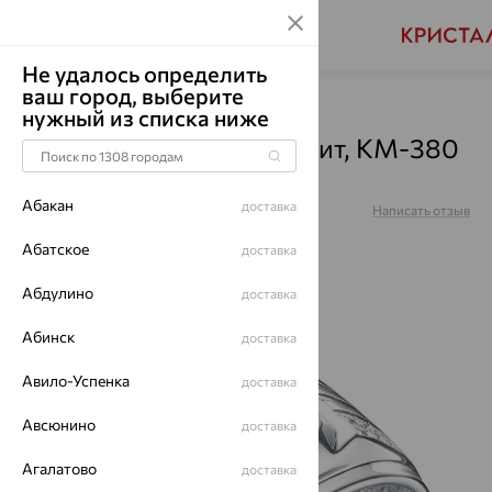
Не удалось определить
ваш город, выберите
Главная
Каталог
Для мужчин
Фианит
нужный из списка ниже
Печатка, серебро, фианит, КМ-380
Родир_с
Абакан
доставка
Артикул:
КМ-380 Родир_с
Написать отзыв
Абатское
доставка
Абдулино
доставка
Абинск
доставка
64%
Авило-Успенка
доставка
Авсюнино
доставка
Агалатово
доставка