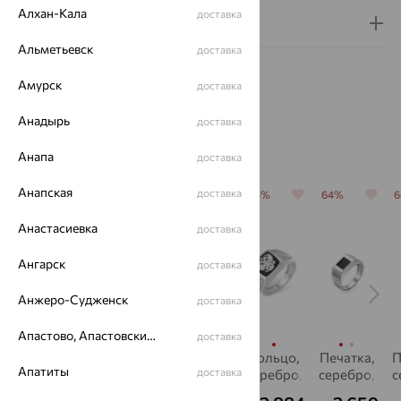
Алхан-Кала
доставка
Гарантия и возврат
Альметьевск
доставка
Амурск
доставка
Анадырь
доставка
Похожие изделия
Анапа
доставка
Анапская
доставка
64%
64%
64%
64%
64%
Анастасиевка
доставка
Ангарск
доставка
Анжеро-Судженск
доставка
Апастово, Апастовский район
доставка
Кольцо,
Печатка,
Печатка,
Кольцо,
Печатка,
П
Апатиты
доставка
серебро,
серебро,
серебро,
серебро,
серебро,
с
фианит,
фианит
фианит
фианит,
фианит,