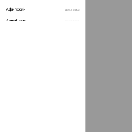
Афипский
доставка
Ахтубинск
доставка
Ахтырский
доставка
Ачинск
доставка
Ачхой-Мартан
доставка
Аша
доставка
аэропорт Шереметьево
доставка
Бабаево
доставка
Бабаюрт
доставка
Бавлы
доставка
Бавтугай
доставка