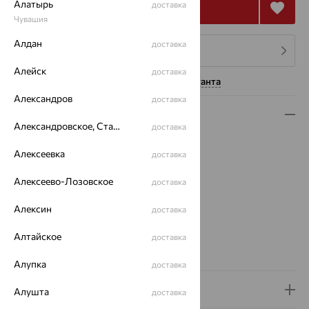
Алатырь
доставка
Купить
Чувашия
Алдан
доставка
4 платежа по 1 421
₽
Алейск
доставка
Нужна помощь консультанта
Александров
доставка
Описание
Александровское, Ставропольский край
доставка
Вид изделия:
печатки
Алексеевка
доставка
Вес:
5.78 — 6.45
Металл:
Серебро
Алексеево-Лозовское
доставка
Проба:
925
Страна происхождения:
РОССИЯ
Алексин
доставка
Вставка:
Фианит
Вид покрытия:
родирование
Алтайское
доставка
Вес металла:
4.93 — 5.6
Алупка
доставка
Доставка и оплата
Алушта
доставка