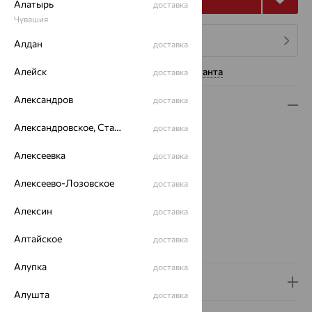
Алатырь
доставка
Чувашия
4 платежа по 1 293
₽
Алдан
доставка
Алейск
Нужна помощь консультанта
доставка
Александров
доставка
Описание
Александровское, Ставропольский край
доставка
Вид изделия:
печатки
Вес:
4.79 — 4.99
Алексеевка
доставка
Металл:
Серебро
Проба:
925
Алексеево-Лозовское
доставка
Страна происхождения:
РОССИЯ
Алексин
Вставка:
Раухтопаз
доставка
Вид покрытия:
родирование
Алтайское
доставка
Вес металла:
4.23 — 4.43
Алупка
доставка
Доставка и оплата
Алушта
доставка