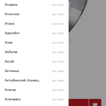
Агидель
доставка
Агинское
доставка
Агрыз
доставка
Адыгейск
доставка
Азов
доставка
Акбулак
доставка
Аксай
доставка
Размеры:
Актаныш
доставка
20
21.5
22
Актюбинский, Азнакаевский район
доставка
от 5 173
Алагир
доставка
₽
14 370
₽
Алапаевск
доставка
Купить