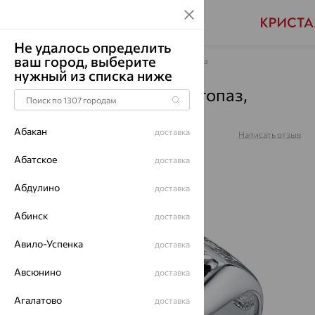
Не удалось определить
ваш город, выберите
Главная
Каталог
Для мужчин
Раухтопаз
нужный из списка ниже
Печатка, серебро, раухтопаз,
КМ-301 Родир_с
Абакан
доставка
Артикул:
КМ-301 Родир_с
Написать отзыв
Абатское
доставка
Абдулино
доставка
64%
Абинск
доставка
Авило-Успенка
доставка
Авсюнино
доставка
Агалатово
доставка