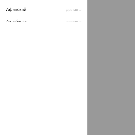
Афипский
доставка
Ахтубинск
доставка
Ахтырский
доставка
Ачинск
доставка
Ачхой-Мартан
доставка
Аша
доставка
аэропорт Шереметьево
доставка
Бабаево
доставка
Бабаюрт
доставка
Бавлы
доставка
Бавтугай
доставка