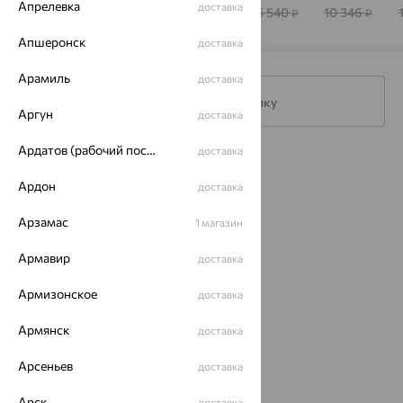
Апрелевка
доставка
6 063
7 650
9 701
15 540
10 346
₽
₽
₽
₽
₽
Апшеронск
доставка
Арамиль
доставка
Подписаться на рассылку
Аргун
доставка
Ардатов (рабочий поселок)
доставка
Каталог
Ардон
доставка
Акции
Арзамас
1 магазин
Магазины
Армавир
доставка
Покупателям
Армизонское
доставка
О нас
Армянск
Магазины и доставка
г. Липецк
доставка
ул. Зегеля, 27/2
Арсеньев
доставка
еще 3
Другие города
Арск
доставка