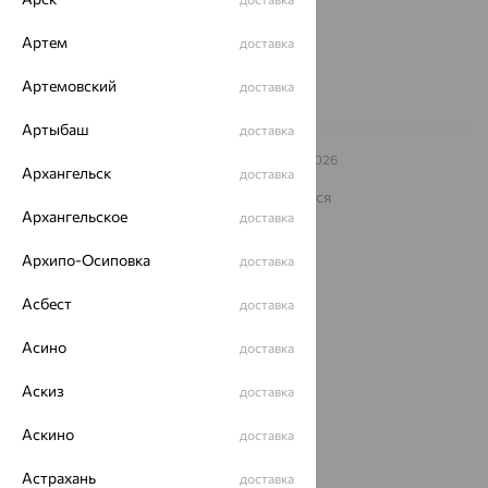
8 (800) 250-02-30
Заказать звонок
Артем
доставка
Артемовский
доставка
Артыбаш
доставка
© ООО «Ювелирный дом «Кристалл»,
2009
– 2026
Архангельск
доставка
Архив акций
Архив изделий
Карта сайта
На информационном ресурсе применяются
рекомендательные технологии
Архангельское
доставка
ОГРН 1044800168379
Архипо-Осиповка
доставка
Политика конфеденциальности
Разработка сайта —
CUBA
Асбест
доставка
Асино
доставка
Аскиз
доставка
Аскино
доставка
Астрахань
доставка