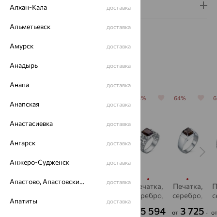
Гарантия и возврат
Алхан-Кала
доставка
Альметьевск
доставка
Амурск
доставка
Анадырь
доставка
Похожие изделия
Анапа
доставка
64%
70%
64%
64%
64%
Анапская
доставка
Анастасиевка
доставка
Ангарск
доставка
Анжеро-Судженск
доставка
Апастово, Апастовский район
доставка
Кольцо,
Печатка,
Печатка,
Печатка,
Печатка,
П
серебро,
серебро,
серебро,
серебро,
серебро,
с
Апатиты
доставка
раухтопаз
раухтопаз
раухтопаз
раухтопаз
раухтопаз
р
2 183
2 295
3 492
5 594
3 725
₽
₽
₽
₽
₽
от
от
от
от
от
о