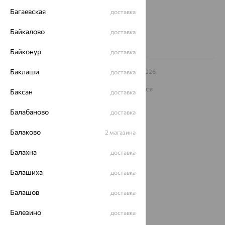
8 (800) 250-02-30
Багаевская
доставка
Заказать звонок
Байкалово
доставка
Байконур
доставка
Баклаши
© ООО «Ювелирный дом «Кристалл»,
2009
– 2026
доставка
Архив акций
Архив изделий
Карта сайта
На информационном ресурсе применяются
Баксан
доставка
рекомендательные технологии
ОГРН 1044800168379
Балабаново
доставка
Политика конфеденциальности
Балаково
2 магазина
Разработка сайта —
CUBA
Балахна
доставка
Балашиха
доставка
Балашов
доставка
Балезино
доставка