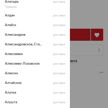
Алатырь
доставка
20
Чувашия
Алдан
доставка
123 210
₽
342 250
₽
Алейск
доставка
Александров
Купить
доставка
Александровское, Ставропольский край
доставка
4 платежа по 30 803
₽
Алексеевка
доставка
Нужна помощь консультанта
Алексеево-Лозовское
доставка
Описание
Алексин
доставка
Вид изделия:
печатки
Алтайское
доставка
Вес:
7.39
Алупка
Металл:
Золото
доставка
Цвет металла:
Красный
Алушта
доставка
Проба:
585