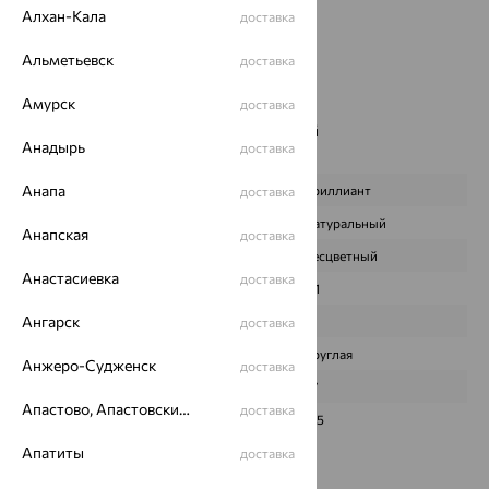
Страна происхождения:
РОССИЯ
Алхан-Кала
доставка
Вставка:
Бриллиант
Бренд:
БРИЛЛИАНТЫ КОСТРОМЫ
Альметьевск
доставка
Цвет вставки:
Амурск
Вес металла:
7.37
доставка
Наименование цвета вставки:
Бесцветный
Анадырь
доставка
Характеристика вставки:
Анапа
ВИД КАМНЯ
Бриллиант
доставка
ПРОИСХОЖДЕНИЕ
Натуральный
Анапская
доставка
ЦВЕТ
Бесцветный
Анастасиевка
доставка
ВЕС
0,1
Ангарск
КОЛИЧЕСТВО
1
доставка
ФОРМА ОГРАНКИ
Круглая
Анжеро-Судженск
доставка
ГРАНЕЙ
57
Апастово, Апастовский район
доставка
ЧИСТОТА
3/5
Апатиты
доставка
Сертификаты на камни