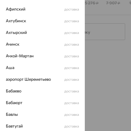
АЛЕКСАНДРА
359 786
110 919
44 786
475 276
7 907
₽
₽
₽
₽
₽
Афипский
доставка
Ахтубинск
доставка
Подписаться на рассылку
Ахтырский
доставка
Ачинск
доставка
Каталог
Ачхой-Мартан
доставка
Акции
Аша
доставка
Доставка
аэропорт Шереметьево
доставка
Покупателям
Бабаево
доставка
О нас
Бабаюрт
доставка
Магазины и доставка
г. Липецк
ул. Зегеля, 27/2
Бавлы
доставка
еще 3
Бавтугай
доставка
Другие города