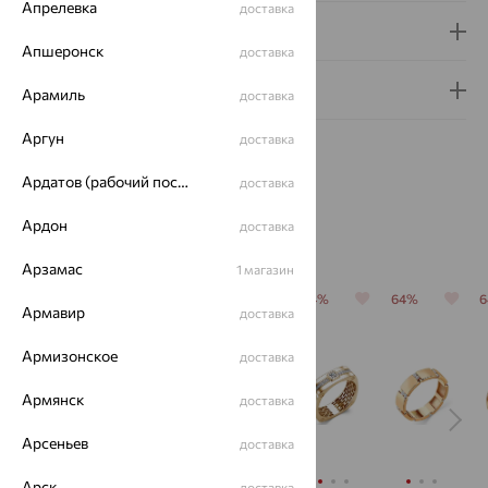
Апрелевка
доставка
Доставка и оплата
Апшеронск
доставка
Гарантия и возврат
Арамиль
доставка
Аргун
доставка
Ардатов (рабочий поселок)
доставка
Ардон
доставка
Похожие изделия
Арзамас
1 магазин
64%
64%
64%
64%
64%
Армавир
доставка
Армизонское
доставка
Армянск
доставка
Арсеньев
доставка
Арск
доставка