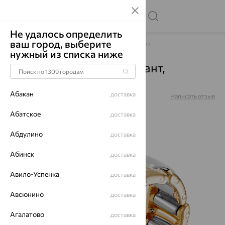
Не удалось определить
ваш город, выберите
Главная
Каталог
Для мужчин
Бриллиант
нужный из списка ниже
Кольцо, золото, бриллиант,
красный, 01-0290
Абакан
доставка
Артикул:
01-0290
Написать отзыв
Абатское
доставка
Абдулино
доставка
64%
Абинск
доставка
Авило-Успенка
доставка
Авсюнино
доставка
Агалатово
доставка