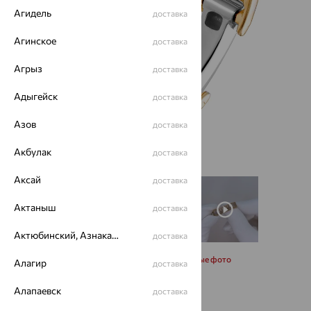
Агидель
доставка
Агинское
доставка
Агрыз
доставка
Адыгейск
доставка
Азов
доставка
Акбулак
доставка
Аксай
доставка
Актаныш
доставка
Актюбинский, Азнакаевский район
доставка
Запросить дополнительные фото
Алагир
доставка
Алапаевск
доставка
Размеры: