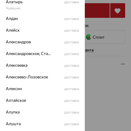
Алатырь
доставка
Чувашия
Купить
Алдан
доставка
4 платежа по 10 715
₽
с помощью сервисов:
Алейск
доставка
Сплит
Александров
доставка
Нужна помощь консультанта
Александровское, Ставропольский край
доставка
Описание
Алексеевка
доставка
Вид изделия:
печатки
Алексеево-Лозовское
доставка
Вес:
4.61 — 5.52
Металл:
Алексин
Золото
доставка
Цвет металла:
Красный
Алтайское
доставка
Проба:
585
Страна происхождения:
РОССИЯ
Алупка
доставка
Вставка:
Фианит
Цвет вставки:
Алушта
доставка
Вес металла:
4.486 — 5.396