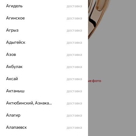
Агидель
доставка
Агинское
доставка
Агрыз
доставка
Адыгейск
доставка
Азов
доставка
Акбулак
доставка
Аксай
доставка
Запросить дополнительные фото
Актаныш
доставка
Размеры:
Актюбинский, Азнакаевский район
доставка
19
19.5
21.5
Алагир
доставка
от 42 859
Алапаевск
доставка
₽
142 864
₽