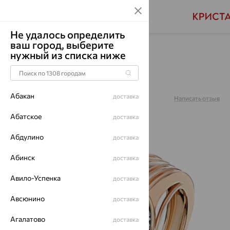
Не удалось определить
ваш город, выберите
Главная
Каталог
Для мужчин
Фианит
нужный из списка ниже
Кольцо, золото, фианит,
01Т1112494Р
Абакан
доставка
Артикул:
01Т1112494Р
Написать отзыв
Абатское
доставка
Абдулино
доставка
70%
Абинск
доставка
Авило-Успенка
доставка
Авсюнино
доставка
Агалатово
доставка