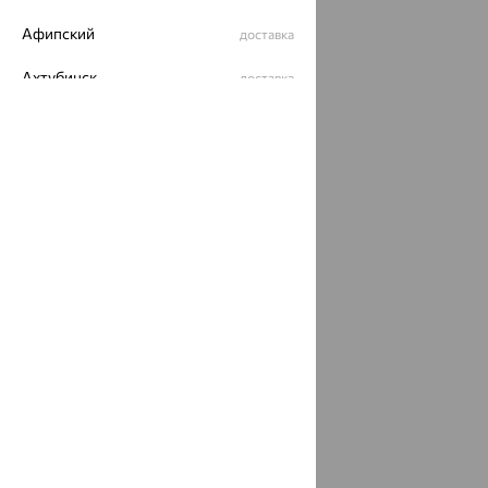
Афипский
доставка
Ахтубинск
доставка
Ахтырский
доставка
Ачинск
доставка
Ачхой-Мартан
доставка
Аша
доставка
аэропорт Шереметьево
доставка
Бабаево
доставка
Бабаюрт
доставка
Бавлы
доставка
Бавтугай
доставка