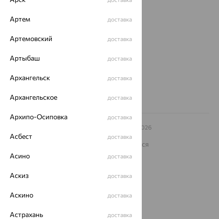
Магазины и доставка
г. Липецк
Артем
доставка
ул. Зегеля, 27/2
еще 3
Артемовский
доставка
Другие города
Артыбаш
доставка
8 (800) 250-02-30
Заказать звонок
Архангельск
доставка
Архангельское
доставка
Архипо-Осиповка
доставка
© ООО «Ювелирный дом «Кристалл»,
2009
– 2026
Архив акций
Архив изделий
Карта сайта
Асбест
доставка
На информационном ресурсе применяются
рекомендательные технологии
Асино
доставка
ОГРН 1044800168379
Политика конфеденциальности
Аскиз
доставка
Разработка сайта —
CUBA
Аскино
доставка
Астрахань
доставка