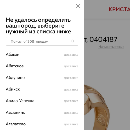
Не удалось определить
ваш город, выберите
Главная
Каталог
Для мужчин
Фианит
нужный из списка ниже
Печатка, золото, фианит, 0404187
Артикул:
0404187
Написать отзыв
Абакан
доставка
Абатское
доставка
Абдулино
64%
доставка
Абинск
доставка
Авило-Успенка
доставка
Авсюнино
доставка
Агалатово
доставка