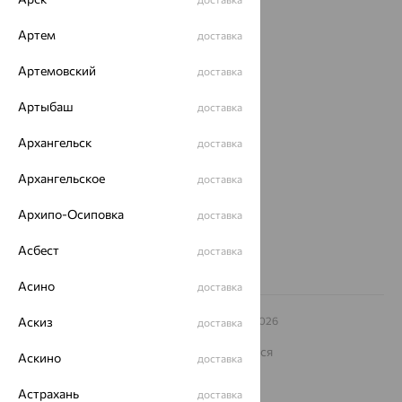
Доставка
Артем
доставка
Покупателям
Артемовский
доставка
О нас
Артыбаш
доставка
Магазины и доставка
г. Липецк
ул. Зегеля, 27/2
Архангельск
доставка
еще 3
Архангельское
доставка
Другие города
8 (800) 250-02-30
Архипо-Осиповка
доставка
Заказать звонок
Асбест
доставка
Асино
доставка
© ООО «Ювелирный дом «Кристалл»,
Аскиз
2009
– 2026
доставка
Архив акций
Архив изделий
Карта сайта
На информационном ресурсе применяются
Аскино
доставка
рекомендательные технологии
ОГРН 1044800168379
Астрахань
доставка