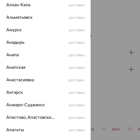
Алхан-Кала
доставка
Вставка:
Фианит
Бренд:
Delta
Альметьевск
доставка
Цвет вставки:
Вес металла:
4.45 — 5.45
Амурск
доставка
Наименование цвета вставки:
Бесцветный
Анадырь
доставка
Доставка и оплата
Анапа
доставка
Анапская
доставка
Гарантия и возврат
Анастасиевка
доставка
Ангарск
доставка
Анжеро-Судженск
доставка
Похожие изделия
Апастово, Апастовский район
доставка
Апатиты
64%
70%
64%
64%
64%
доставка