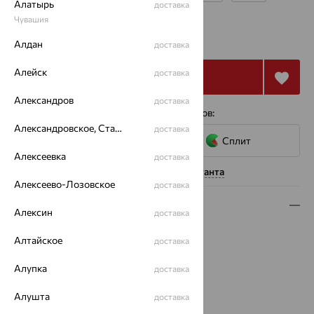
Алатырь
доставка
Чувашия
от 42 723
₽
118 675
₽
Алдан
доставка
Алейск
доставка
Купить
Александров
доставка
4 платежа по 10 681
₽
с помощью сервисов:
Александровское, Ставропольский край
доставка
Сплит
Алексеевка
доставка
Нужна помощь консультанта
Алексеево-Лозовское
доставка
Описание
Алексин
доставка
Вид изделия:
печатки
Алтайское
доставка
Вес:
4.48 — 5.48
Металл:
Золото
Алупка
доставка
Цвет металла:
Красный
Проба:
Алушта
585
доставка
Страна происхождения:
РОССИЯ