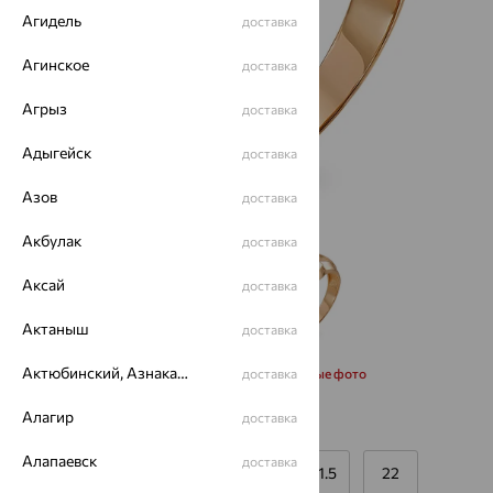
Агидель
доставка
Агинское
доставка
Агрыз
доставка
Адыгейск
доставка
Азов
доставка
Акбулак
доставка
Аксай
доставка
Актаныш
доставка
Актюбинский, Азнакаевский район
Запросить дополнительные фото
доставка
Алагир
доставка
Размеры:
Алапаевск
доставка
19
19.5
20
20.5
21.5
22