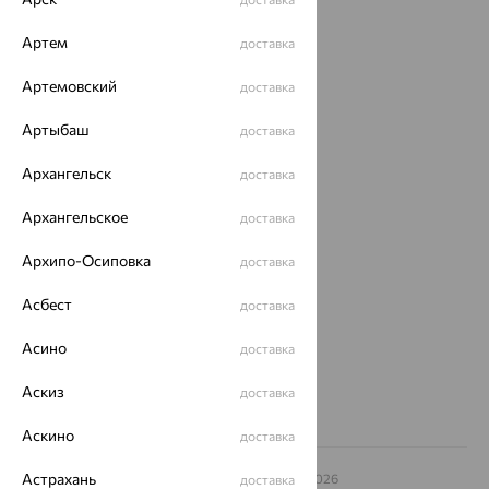
Каталог
Артем
доставка
Акции
Артемовский
доставка
Магазины
Артыбаш
доставка
Покупателям
Архангельск
доставка
О нас
Архангельское
доставка
Магазины и доставка
г. Липецк
ул. Зегеля, 27/2
Архипо-Осиповка
доставка
еще 3
Асбест
доставка
Другие города
8 (800) 250-02-30
Асино
доставка
Заказать звонок
Аскиз
доставка
Аскино
доставка
Астрахань
© ООО «Ювелирный дом «Кристалл»,
2009
– 2026
доставка