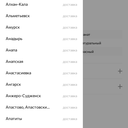
Алхан-Кала
доставка
Цвет вставки:
Вес металла:
6.52 — 6.63
Альметьевск
доставка
Наименование цвета вставки:
Красный
Характеристика вставки:
Амурск
доставка
ВИД КАМНЯ
Гранат
Анадырь
доставка
ПРОИСХОЖДЕНИЕ
Натуральный
Анапа
доставка
ЦВЕТ
Красный
Анапская
доставка
Доставка и оплата
Анастасиевка
доставка
Ангарск
доставка
Гарантия и возврат
Анжеро-Судженск
доставка
Апастово, Апастовский район
доставка
Апатиты
доставка
Похожие изделия