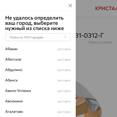
Не удалось определить
ваш город, выберите
Главная
Каталог
Для мужчин
Гранат
нужный из списка ниже
Кольцо, золото, гранат, 31-0312-Г
Артикул:
31-0312-Г
Написать отзыв
Абакан
доставка
Абатское
доставка
Абдулино
64%
доставка
Абинск
доставка
Авило-Успенка
доставка
Авсюнино
доставка
Агалатово
доставка