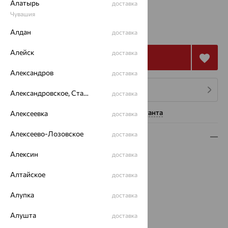
Алатырь
доставка
Чувашия
от 66 946
₽
185 960
Алдан
₽
доставка
Алейск
доставка
Купить
Александров
доставка
4 платежа по 16 737
₽
Александровское, Ставропольский край
доставка
Нужна помощь консультанта
Алексеевка
доставка
Алексеево-Лозовское
доставка
Описание
Алексин
доставка
Вид изделия:
печатки
Вес:
6.91 — 7.02
Алтайское
доставка
Металл:
Золото
Цвет металла:
Красный
Алупка
доставка
Проба:
585
Страна происхождения:
РОССИЯ
Алушта
доставка
Вставка:
Гранат