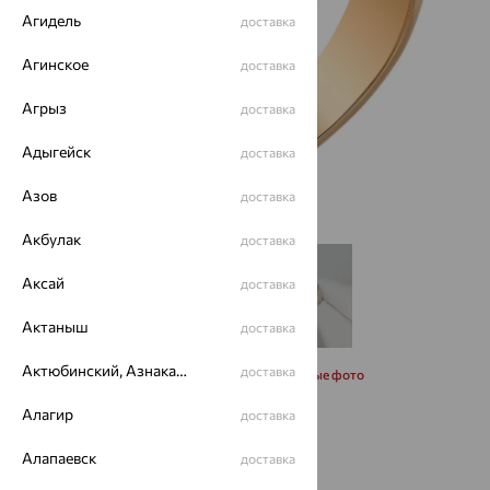
Агидель
доставка
Агинское
доставка
Агрыз
доставка
Адыгейск
доставка
Азов
доставка
Акбулак
доставка
Аксай
доставка
Актаныш
доставка
Актюбинский, Азнакаевский район
доставка
Запросить дополнительные фото
Алагир
доставка
Размеры:
Алапаевск
доставка
20
21