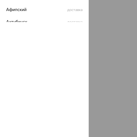
Афипский
доставка
Ахтубинск
доставка
Ахтырский
доставка
Ачинск
доставка
Ачхой-Мартан
доставка
Аша
доставка
аэропорт Шереметьево
доставка
Бабаево
доставка
Бабаюрт
доставка
Бавлы
доставка
Бавтугай
доставка