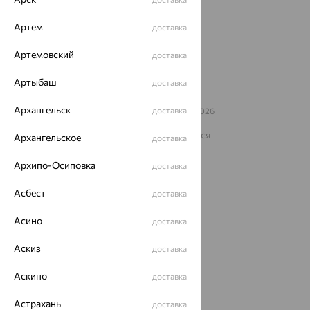
Другие города
8 (800) 250-02-30
Артем
доставка
Заказать звонок
Артемовский
доставка
Артыбаш
доставка
Архангельск
доставка
© ООО «Ювелирный дом «Кристалл»,
2009
– 2026
Архив акций
Архив изделий
Карта сайта
На информационном ресурсе применяются
Архангельское
доставка
рекомендательные технологии
Архипо-Осиповка
ОГРН 1044800168379
доставка
Политика конфеденциальности
Асбест
доставка
Разработка сайта —
CUBA
Асино
доставка
Аскиз
доставка
Аскино
доставка
Астрахань
доставка