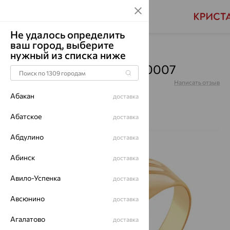
Не удалось определить
ваш город, выберите
Главная
Каталог
Для мужчин
нужный из списка ниже
Кольцо, золото, КП11010007
Артикул:
КП11010007
Написать отзыв
Абакан
доставка
Абатское
доставка
Абдулино
64%
доставка
Абинск
доставка
Авило-Успенка
доставка
Авсюнино
доставка
Агалатово
доставка