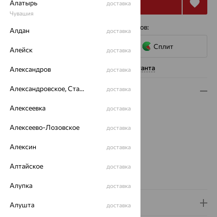
Купить
Алатырь
доставка
Чувашия
4 платежа по 10 320
₽
с помощью сервисов:
Алдан
доставка
Сплит
Алейск
доставка
Нужна помощь консультанта
Александров
доставка
Александровское, Ставропольский край
доставка
Описание
Алексеевка
доставка
Вид изделия:
печатки
Вес:
3.7 — 3.83
Алексеево-Лозовское
доставка
Металл:
Золото
Цвет металла:
Красный
Алексин
доставка
Проба:
585
Страна происхождения:
РОССИЯ
Алтайское
доставка
Бренд:
EFREMOV
Алупка
доставка
Доставка и оплата
Алушта
доставка