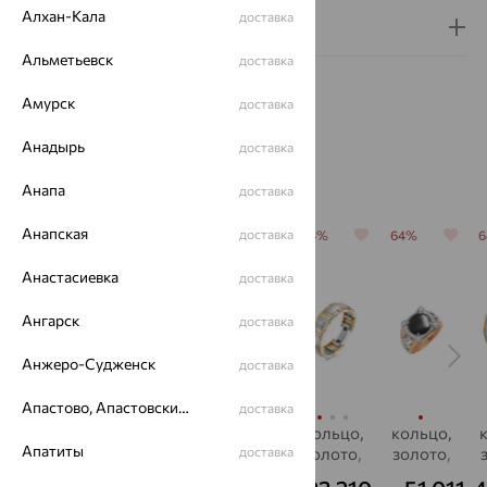
Алхан-Кала
доставка
Гарантия и возврат
Альметьевск
доставка
Амурск
доставка
Анадырь
доставка
Похожие изделия
Анапа
доставка
Анапская
доставка
64%
64%
64%
64%
64%
Анастасиевка
доставка
Ангарск
доставка
Анжеро-Судженск
доставка
Апастово, Апастовский район
доставка
кольцо,
Печатка,
Кольцо,
Кольцо,
кольцо,
Апатиты
золото,
золото,
золото,
доставка
золото,
золото,
оникс
фианит
SOKOLOV
бриллиант,
оникс