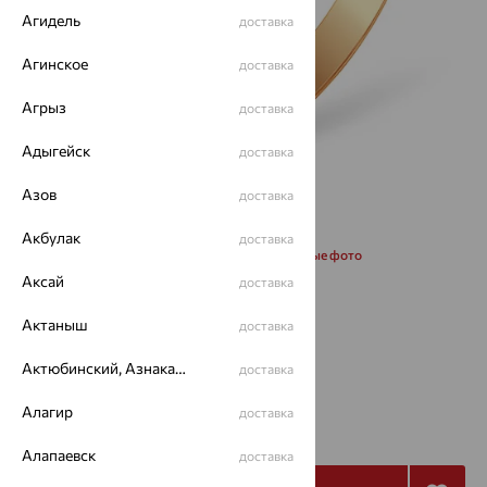
Агидель
доставка
Агинское
доставка
Агрыз
доставка
Адыгейск
доставка
Азов
доставка
Акбулак
доставка
Запросить дополнительные фото
Аксай
доставка
Размеры:
Актаныш
доставка
19.5
20
Актюбинский, Азнакаевский район
доставка
от 41 279
Алагир
доставка
₽
114 663
₽
Алапаевск
доставка