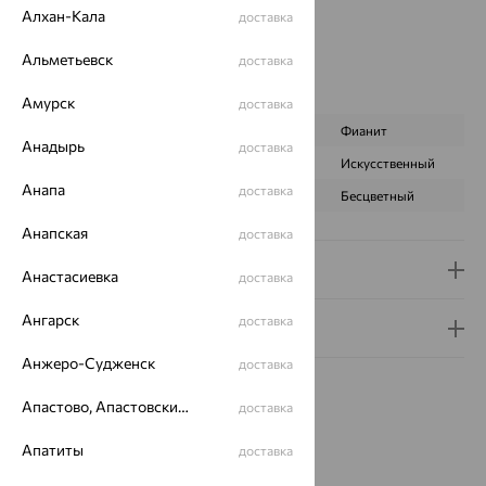
Алхан-Кала
доставка
Цвет вставки:
Вес металла:
3.51 — 4.96
Альметьевск
доставка
Наименование цвета вставки:
Черный
Характеристика вставки:
Амурск
доставка
ВИД КАМНЯ
Оникс
Фианит
Анадырь
доставка
ПРОИСХОЖДЕНИЕ
Натуральный
Искусственный
Анапа
доставка
ЦВЕТ
Черный
Бесцветный
Анапская
доставка
Доставка и оплата
Анастасиевка
доставка
Ангарск
доставка
Гарантия и возврат
Анжеро-Судженск
доставка
Апастово, Апастовский район
доставка
Апатиты
доставка
Похожие изделия