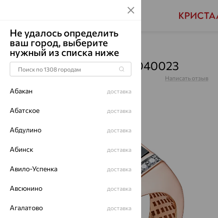
Не удалось определить
ваш город, выберите
Главная
Каталог
Для мужчин
Оникс
нужный из списка ниже
Кольцо, золото, оникс, 040023
Артикул:
040023
Написать отзыв
Абакан
доставка
Абатское
доставка
Абдулино
64%
доставка
Абинск
доставка
Авило-Успенка
доставка
Авсюнино
доставка
Агалатово
доставка