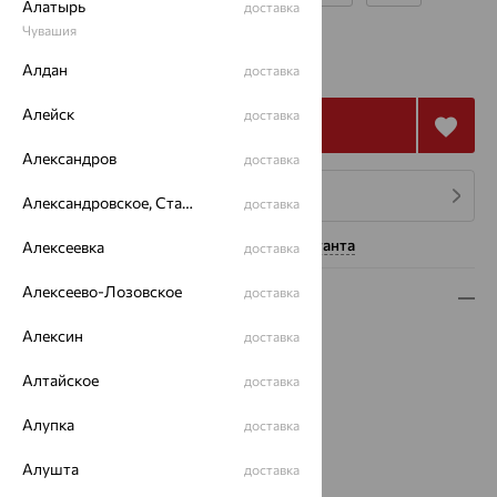
Алатырь
доставка
Чувашия
от 50 721
₽
140 891
Алдан
₽
доставка
Алейск
доставка
Купить
Александров
доставка
4 платежа по 12 680
₽
Александровское, Ставропольский край
доставка
Нужна помощь консультанта
Алексеевка
доставка
Алексеево-Лозовское
доставка
Описание
Алексин
доставка
Вид изделия:
печатки
Вес:
4.37 — 5.82
Алтайское
доставка
Металл:
Золото
Цвет металла:
Красный
Алупка
доставка
Проба:
585
Страна происхождения:
РОССИЯ
Алушта
доставка
Вставка:
Оникс