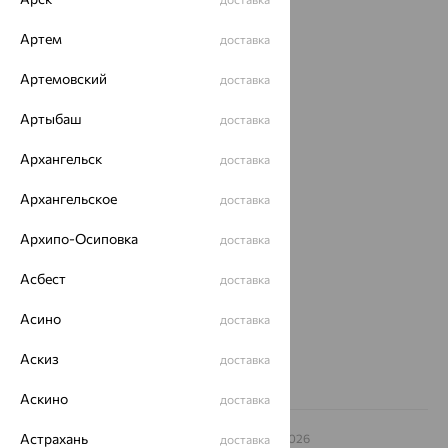
Каталог
Артем
доставка
Акции
Артемовский
доставка
Доставка
Артыбаш
доставка
Покупателям
Архангельск
доставка
О нас
Архангельское
доставка
Магазины и доставка
г. Липецк
ул. Зегеля, 27/2
Архипо-Осиповка
доставка
еще 3
Асбест
доставка
Другие города
8 (800) 250-02-30
Асино
доставка
Заказать звонок
Аскиз
доставка
Аскино
доставка
Астрахань
© ООО «Ювелирный дом «Кристалл»,
2009
– 2026
доставка