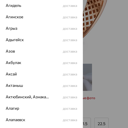
Агидель
доставка
Агинское
доставка
Агрыз
доставка
Адыгейск
доставка
Азов
доставка
Акбулак
доставка
Аксай
доставка
Актаныш
доставка
Актюбинский, Азнакаевский район
доставка
Запросить дополнительные фото
Алагир
доставка
Размеры:
Алапаевск
доставка
19
20
20.5
21
21.5
22.5