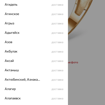
Агидель
доставка
Агинское
доставка
Агрыз
доставка
Адыгейск
доставка
Азов
доставка
Акбулак
доставка
Аксай
доставка
Запросить дополнительные фото
Актаныш
доставка
Размеры:
Актюбинский, Азнакаевский район
доставка
20.5
Алагир
доставка
50 672
Алапаевск
доставка
₽
168 907
₽