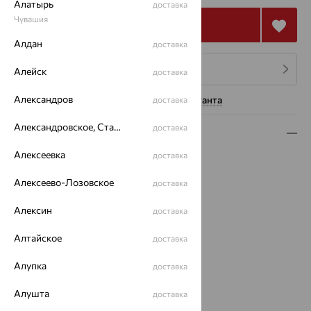
Алатырь
доставка
Чувашия
Купить
Алдан
доставка
4 платежа по 12 668
₽
Алейск
доставка
Александров
Нужна помощь консультанта
доставка
Александровское, Ставропольский край
доставка
Описание
Алексеевка
доставка
Вид изделия:
печатки
Вес:
5.28
Алексеево-Лозовское
доставка
Металл:
Золото
Цвет металла:
Красный
Алексин
доставка
Проба:
585
Алтайское
Страна происхождения:
РОССИЯ
доставка
Вставка:
Оникс
Алупка
доставка
Цвет вставки:
Наименование цвета вставки:
Черный
Алушта
доставка
Характеристика вставки: