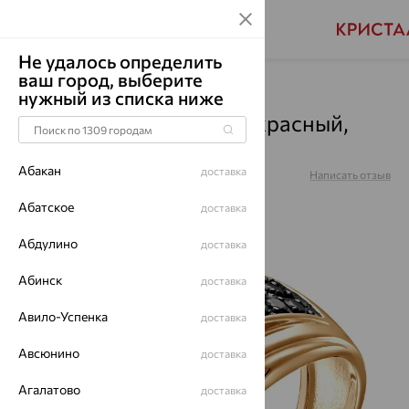
Не удалось определить
ваш город, выберите
Главная
Каталог
Для мужчин
Оникс
нужный из списка ниже
Кольцо, золото, оникс, красный,
К-0236
Абакан
доставка
Артикул:
К-0236
Написать отзыв
Абатское
доставка
Абдулино
доставка
70%
Абинск
доставка
Авило-Успенка
доставка
Авсюнино
доставка
Агалатово
доставка