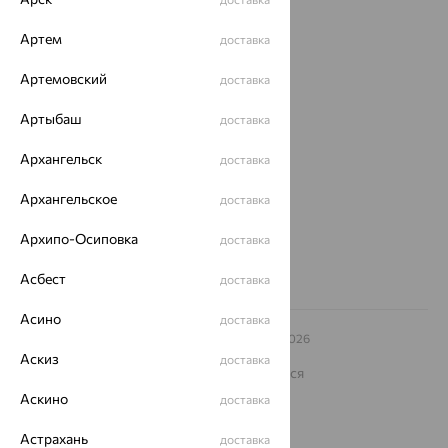
Доставка
Артем
Покупателям
доставка
О нас
Артемовский
доставка
Магазины и доставка
г. Липецк
Артыбаш
доставка
ул. Зегеля, 27/2
еще 3
Архангельск
доставка
Другие города
Архангельское
доставка
8 (800) 250-02-30
Заказать звонок
Архипо-Осиповка
доставка
Асбест
доставка
Асино
доставка
© ООО «Ювелирный дом «Кристалл»,
2009
– 2026
Архив акций
Архив изделий
Карта сайта
Аскиз
доставка
На информационном ресурсе применяются
рекомендательные технологии
Аскино
доставка
ОГРН 1044800168379
Политика конфеденциальности
Астрахань
доставка