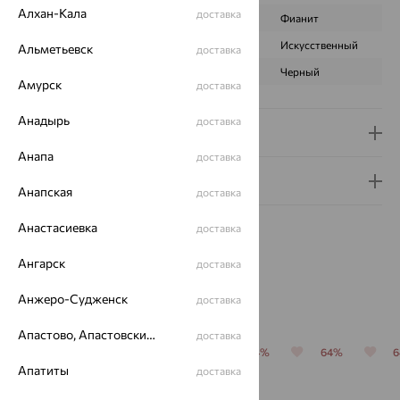
Алхан-Кала
доставка
ВИД КАМНЯ
Оникс
Фианит
ПРОИСХОЖДЕНИЕ
Натуральный
Искусственный
Альметьевск
доставка
ЦВЕТ
Черный
Черный
Амурск
доставка
Анадырь
доставка
Доставка и оплата
Анапа
доставка
Гарантия и возврат
Анапская
доставка
Анастасиевка
доставка
Ангарск
доставка
Похожие изделия
Анжеро-Судженск
доставка
Апастово, Апастовский район
доставка
64%
64%
64%
64%
64%
Апатиты
доставка