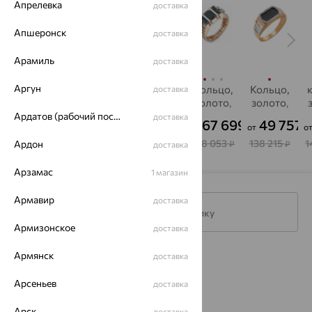
Апрелевка
доставка
Апшеронск
доставка
Арамиль
доставка
Аргун
Кольцо,
Кольцо,
Кольцо,
Кольцо,
Кольцо,
доставка
золото,
золото,
золото,
золото,
золото,
оникс
оникс
оникс
оникс
оникс
Ардатов (рабочий поселок)
доставка
45 920
70 037
49 886
67 699
49 757
₽
₽
₽
₽
₽
от
от
от
о
127 556
194 546
138 572
188 053
138 215
1
Ардон
₽
₽
₽
₽
₽
доставка
Арзамас
1 магазин
Армавир
доставка
Подписаться на рассылку
Армизонское
доставка
Армянск
доставка
Каталог
Арсеньев
доставка
Акции
Арск
доставка