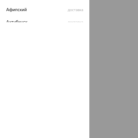
Разработка сайта —
CUBA
Афипский
доставка
Ахтубинск
доставка
Ахтырский
доставка
Ачинск
доставка
Ачхой-Мартан
доставка
Аша
доставка
аэропорт Шереметьево
доставка
Бабаево
доставка
Бабаюрт
доставка
Бавлы
доставка
Бавтугай
доставка