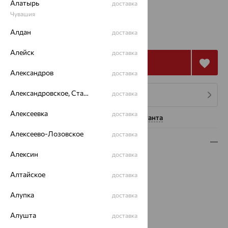
Алатырь
доставка
Калькулятор размера
Другой размер
Чувашия
2 083
Алдан
₽
доставка
5 785
₽
Алейск
доставка
Купить
Александров
доставка
Александровское, Ставропольский край
доставка
4 платежа по 521
₽
Алексеевка
доставка
Нужна помощь консультанта
Алексеево-Лозовское
доставка
Описание
Алексин
доставка
Вид изделия:
полудрагоценные камни
Вес:
2.28 — 2.42
Алтайское
доставка
Металл:
Серебро
Алупка
доставка
Проба:
925
Страна происхождения:
РОССИЯ
Алушта
доставка
Вставка:
Агат/друза агата