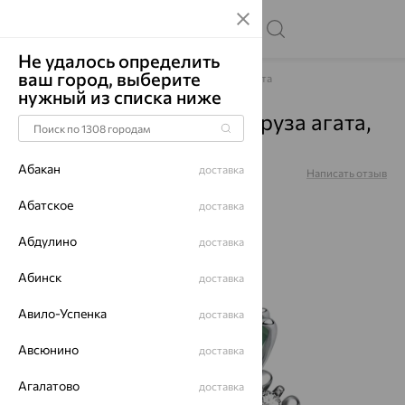
Не удалось определить
ваш город, выберите
Главная
Каталог
Кольца
Агат/друза агата
нужный из списка ниже
Кольцо, серебро, агат/друза агата,
01-5718/00АГ-00
Абакан
доставка
Артикул:
01-5718/00АГ-00
Написать отзыв
Абатское
доставка
Абдулино
доставка
64%
Абинск
доставка
Авило-Успенка
доставка
Авсюнино
доставка
Агалатово
доставка