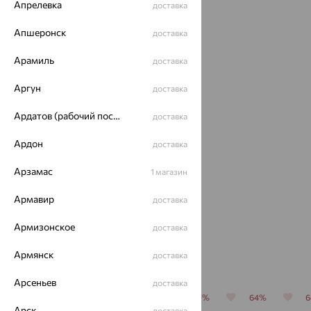
Идеальный комплект
Апрелевка
доставка
Апшеронск
доставка
64%
Арамиль
доставка
Аргун
доставка
Ардатов (рабочий поселок)
доставка
Ардон
доставка
Серьги,
Арзамас
1 магазин
серебро,
агат/
2 823
Армавир
доставка
₽
друза
агата
7 842
₽
Армизонское
доставка
Армянск
Похожие изделия
доставка
Арсеньев
доставка
64%
64%
64%
70%
64%
Арск
доставка