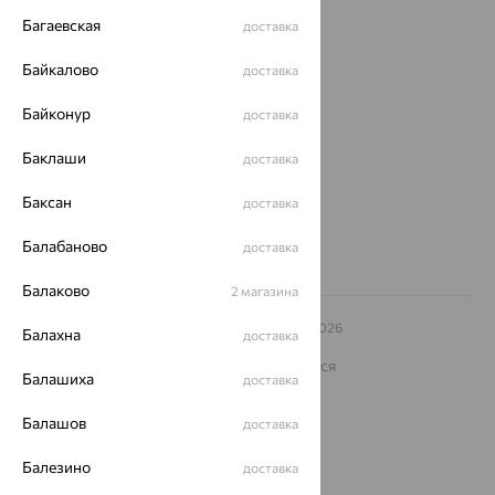
Багаевская
доставка
О нас
Байкалово
доставка
Магазины и доставка
г. Липецк
ул. Зегеля, 27/2
Байконур
доставка
еще 3
Баклаши
Другие города
доставка
8 (800) 250-02-30
Баксан
Заказать звонок
доставка
Балабаново
доставка
Балаково
2 магазина
© ООО «Ювелирный дом «Кристалл»,
2009
– 2026
Балахна
доставка
Архив акций
Архив изделий
Карта сайта
На информационном ресурсе применяются
Балашиха
рекомендательные технологии
доставка
ОГРН 1044800168379
Балашов
доставка
Политика конфеденциальности
Балезино
Разработка сайта —
CUBA
доставка