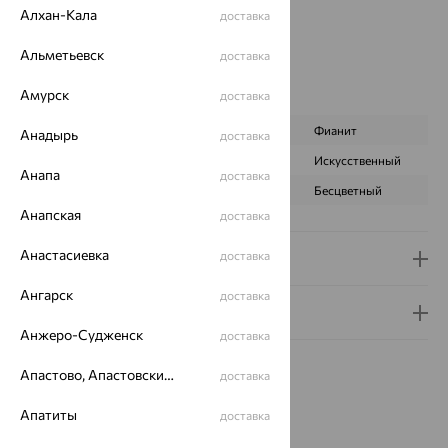
Вид покрытия:
родирование
Алхан-Кала
доставка
Цвет вставки:
Вес металла:
2.042 — 2.182
Альметьевск
доставка
Наименование цвета вставки:
Зеленый
Амурск
доставка
Характеристика вставки:
ВИД КАМНЯ
Агат зеленый
Фианит
Анадырь
доставка
ПРОИСХОЖДЕНИЕ
Натуральный
Искусственный
Анапа
доставка
ЦВЕТ
Зеленый
Бесцветный
Анапская
доставка
Анастасиевка
доставка
Доставка и оплата
Ангарск
доставка
Гарантия и возврат
Анжеро-Судженск
доставка
Апастово, Апастовский район
доставка
Апатиты
доставка