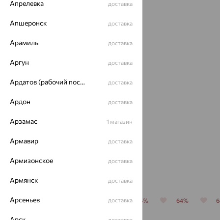
Апрелевка
доставка
64%
Апшеронск
доставка
Арамиль
доставка
Аргун
доставка
Ардатов (рабочий поселок)
доставка
Ардон
доставка
Серьги,
серебро,
Арзамас
1 магазин
аметист
3 463
₽
Армавир
доставка
9 619
₽
Армизонское
доставка
Похожие изделия
Армянск
доставка
Арсеньев
доставка
70%
64%
64%
64%
64%
Арск
доставка