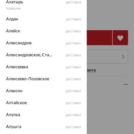
Алатырь
доставка
Калькулятор размера
Другой размер
Чувашия
1 948
Алдан
доставка
₽
5 411
₽
Алейск
доставка
Купить
Александров
доставка
Александровское, Ставропольский край
доставка
4 платежа по 487
₽
Алексеевка
доставка
Нужна помощь консультанта
Алексеево-Лозовское
доставка
Описание
Алексин
доставка
Вид изделия:
полудрагоценные камни
Вес:
Алтайское
1.73 — 1.89
доставка
Металл:
Серебро
Алупка
доставка
Проба:
925
Страна происхождения:
РОССИЯ
Алушта
доставка
Вставка:
Аметист