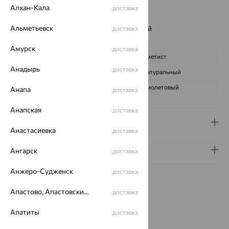
Цвет вставки:
Алхан-Кала
доставка
Вес металла:
1.57 — 1.73
Альметьевск
Наименование цвета вставки:
Фиолетовый
доставка
Характеристика вставки:
Амурск
доставка
ВИД КАМНЯ
Аметист
Анадырь
доставка
ПРОИСХОЖДЕНИЕ
Натуральный
ЦВЕТ
Фиолетовый
Анапа
доставка
Анапская
доставка
Доставка и оплата
Анастасиевка
доставка
Гарантия и возврат
Ангарск
доставка
Анжеро-Судженск
доставка
Апастово, Апастовский район
доставка
Апатиты
доставка
Идеальный комплект