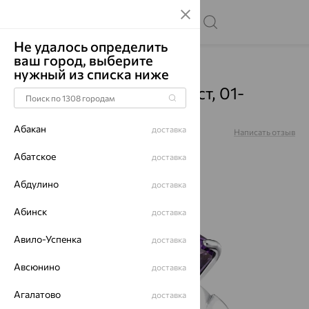
Не удалось определить
ваш город, выберите
Главная
Каталог
Кольца
Аметист
нужный из списка ниже
Кольцо, серебро, аметист, 01-
5695/00АМ-00
Абакан
доставка
Артикул:
01-5695/00АМ-00
Написать отзыв
Абатское
доставка
Абдулино
доставка
64%
Абинск
доставка
Авило-Успенка
доставка
Авсюнино
доставка
Агалатово
доставка