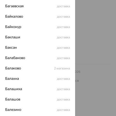
О нас
Багаевская
доставка
Магазины и доставка
г. Липецк
Байкалово
доставка
ул. Зегеля, 27/2
еще 3
Байконур
доставка
Другие города
Баклаши
доставка
8 (800) 250-02-30
Заказать звонок
Баксан
доставка
Балабаново
доставка
Балаково
2 магазина
© ООО «Ювелирный дом «Кристалл»,
2009
– 2026
Архив акций
Архив изделий
Карта сайта
Балахна
доставка
На информационном ресурсе применяются
рекомендательные технологии
Балашиха
доставка
ОГРН 1044800168379
Политика конфеденциальности
Балашов
доставка
Разработка сайта —
CUBA
Балезино
доставка