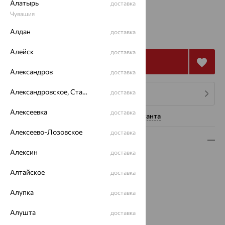
Алатырь
доставка
Калькулятор размера
Другой размер
Чувашия
2 201
Алдан
₽
доставка
6 113
₽
Алейск
доставка
Купить
Александров
доставка
Александровское, Ставропольский край
доставка
4 платежа по 550
₽
Алексеевка
доставка
Нужна помощь консультанта
Алексеево-Лозовское
доставка
Описание
Алексин
доставка
Вид изделия:
полудрагоценные камни
Вес:
2.31 — 2.48
Алтайское
доставка
Металл:
Серебро
Алупка
доставка
Проба:
925
Страна происхождения:
РОССИЯ
Алушта
доставка
Вставка:
Аметист