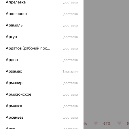
Идеальный комплект
Апрелевка
доставка
Апшеронск
доставка
64%
Арамиль
доставка
Аргун
доставка
Ардатов (рабочий поселок)
доставка
Ардон
доставка
Серьги,
Арзамас
1 магазин
серебро,
аметист
3 055
Армавир
доставка
₽
8 485
₽
Армизонское
доставка
Армянск
Похожие изделия
доставка
Арсеньев
доставка
64%
70%
64%
70%
64%
Арск
доставка