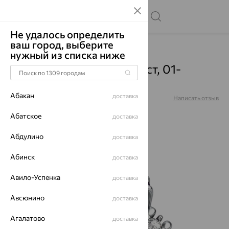
Не удалось определить
ваш город, выберите
Главная
Каталог
Кольца
Аметист
нужный из списка ниже
Кольцо, серебро, аметист, 01-
5718/00АМ-00
Абакан
доставка
Артикул:
01-5718/00АМ-00
Написать отзыв
Абатское
доставка
Абдулино
доставка
64%
Абинск
доставка
Авило-Успенка
доставка
Авсюнино
доставка
Агалатово
доставка