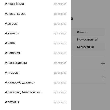
Вид покрытия:
родирование
Алхан-Кала
доставка
Цвет вставки:
Вес металла:
2.09 — 2.26
Альметьевск
доставка
Наименование цвета вставки:
Фиолетовый
Амурск
доставка
Характеристика вставки:
ВИД КАМНЯ
Аметист
Фианит
Анадырь
доставка
ПРОИСХОЖДЕНИЕ
Натуральный
Искусственный
Анапа
доставка
ЦВЕТ
Фиолетовый
Бесцветный
Анапская
доставка
Анастасиевка
доставка
Доставка и оплата
Ангарск
доставка
Гарантия и возврат
Анжеро-Судженск
доставка
Апастово, Апастовский район
доставка
Апатиты
доставка