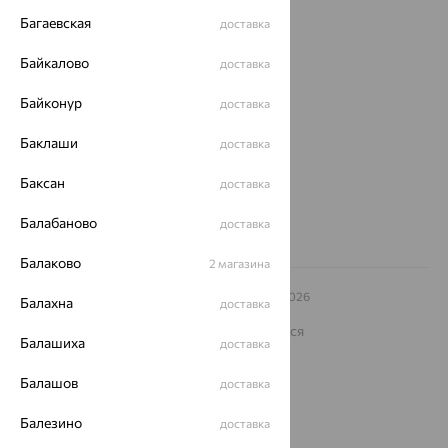
Багаевская
доставка
О нас
Байкалово
доставка
Магазины и доставка
г. Липецк
ул. Зегеля, 27/2
Байконур
доставка
еще 3
Баклаши
Другие города
доставка
8 (800) 250-02-30
Баксан
Заказать звонок
доставка
Балабаново
доставка
Балаково
2 магазина
© ООО «Ювелирный дом «Кристалл»,
2009
– 2026
Балахна
доставка
Архив акций
Архив изделий
Карта сайта
На информационном ресурсе применяются
Балашиха
рекомендательные технологии
доставка
ОГРН 1044800168379
Балашов
доставка
Политика конфеденциальности
Балезино
Разработка сайта —
CUBA
доставка