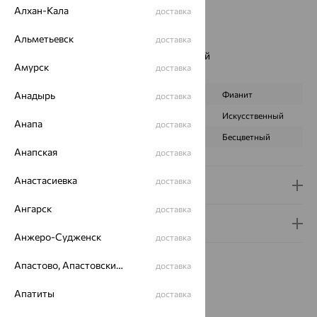
Вид покрытия:
родирование
Алхан-Кала
доставка
Цвет вставки:
Альметьевск
Вес металла:
2.692 — 2.852
доставка
Наименование цвета вставки:
Фиолетовый
Амурск
доставка
Характеристика вставки:
Анадырь
ВИД КАМНЯ
Аметист
Фианит
доставка
ПРОИСХОЖДЕНИЕ
Натуральный
Искусственный
Анапа
доставка
ЦВЕТ
Фиолетовый
Бесцветный
Анапская
доставка
Анастасиевка
доставка
Доставка и оплата
Ангарск
доставка
Гарантия и возврат
Анжеро-Судженск
доставка
Апастово, Апастовский район
доставка
Апатиты
доставка