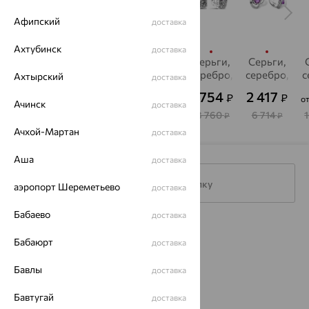
Афипский
доставка
Ахтубинск
доставка
Серьги,
Серьги,
серьги,
Серьги,
Серьги,
серебро,
серебро,
серебро,
серебро,
серебро,
с
Ахтырский
доставка
аметист,
аметист,
аметист
аметист
аметист,
6 399
2 709
5 920
6 754
2 417
₽
₽
₽
₽
₽
от
от
о
SOKOLOV
INTALIA
EFREMOV
Ачинск
доставка
17 774
7 525
19 734
18 760
6 714
₽
₽
₽
₽
₽
Ачхой-Мартан
доставка
Аша
доставка
Подписаться на рассылку
аэропорт Шереметьево
доставка
Бабаево
доставка
Каталог
Бабаюрт
доставка
Акции
Бавлы
доставка
Доставка
Бавтугай
доставка