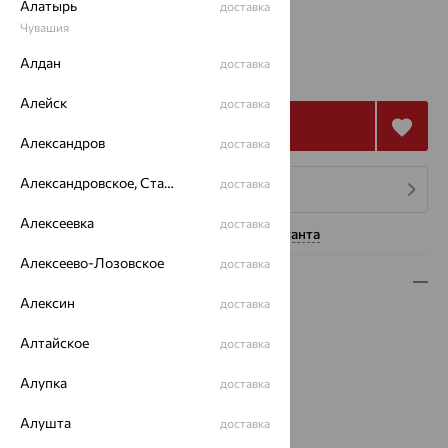
Алатырь
доставка
Калькулятор размера
Другой размер
Чувашия
от 6 969
Алдан
доставка
₽
19 358
₽
Алейск
доставка
Купить
Александров
доставка
Александровское, Ставропольский край
доставка
4 платежа по 1 742
₽
Алексеевка
доставка
Нужна помощь консультанта
Алексеево-Лозовское
доставка
Описание
Алексин
доставка
Вид изделия:
полудрагоценные камни
Вес:
Алтайское
4.35 — 4.51
доставка
Металл:
Серебро
Алупка
доставка
Проба:
925
Страна происхождения:
РОССИЯ
Алушта
доставка
Вставка:
Аметист