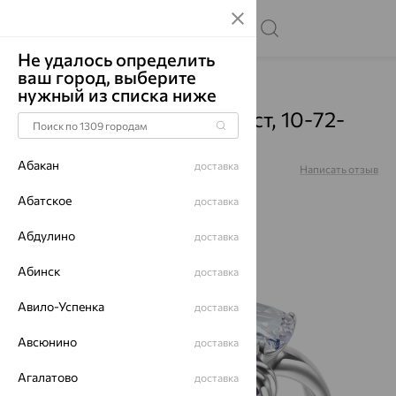
Не удалось определить
ваш город, выберите
Главная
Каталог
Кольца
Аметист
нужный из списка ниже
Кольцо, серебро, аметист, 10-72-
00274-201
Абакан
доставка
Артикул:
10-72-00274-201
Написать отзыв
Абатское
доставка
Абдулино
доставка
64%
Абинск
доставка
Авило-Успенка
доставка
Авсюнино
доставка
Агалатово
доставка