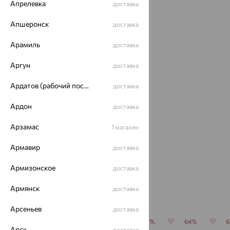
Идеальный комплект
Апрелевка
доставка
Апшеронск
доставка
64%
Арамиль
доставка
Аргун
доставка
Ардатов (рабочий поселок)
доставка
Ардон
доставка
Серьги,
Арзамас
1 магазин
серебро,
аметист
Армавир
9 580
доставка
₽
от
26 611
₽
Армизонское
доставка
Армянск
доставка
Похожие изделия
Арсеньев
доставка
64%
70%
64%
70%
64%
Арск
доставка