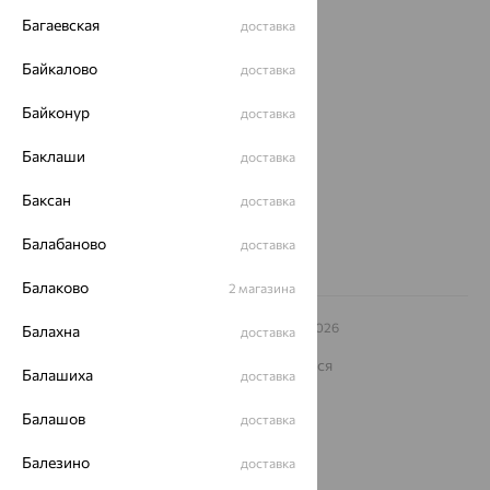
Покупателям
Багаевская
доставка
О нас
Байкалово
доставка
Магазины и доставка
г. Липецк
ул. Зегеля, 27/2
Байконур
доставка
еще 3
Баклаши
доставка
Другие города
8 (800) 250-02-30
Баксан
доставка
Заказать звонок
Балабаново
доставка
Балаково
2 магазина
© ООО «Ювелирный дом «Кристалл»,
2009
– 2026
Балахна
доставка
Архив акций
Архив изделий
Карта сайта
На информационном ресурсе применяются
Балашиха
доставка
рекомендательные технологии
ОГРН 1044800168379
Балашов
доставка
Политика конфеденциальности
Балезино
доставка
Разработка сайта —
CUBA