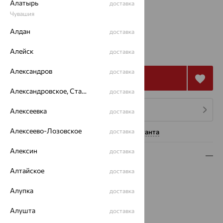
Алатырь
18.5
доставка
Чувашия
Калькулятор размера
Другой размер
Алдан
доставка
6 711
₽
Алейск
18 642
доставка
₽
Александров
доставка
Купить
Александровское, Ставропольский край
доставка
4 платежа по 1 678
₽
Алексеевка
доставка
Алексеево-Лозовское
Нужна помощь консультанта
доставка
Алексин
доставка
Описание
Алтайское
доставка
Вид изделия:
коллекционные
Вес:
4.78
Алупка
доставка
Металл:
Серебро
Проба:
925
Алушта
доставка
Страна происхождения:
РОССИЯ