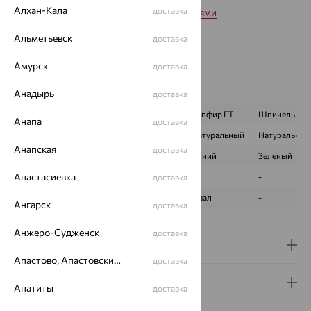
Алхан-Кала
доставка
Вставка:
Микс с полудрагоценными камнями
Коллекции:
Времена года
Альметьевск
доставка
Цвет вставки:
Вес металла:
4.187
Амурск
доставка
Наименование цвета вставки:
Микс
Характеристика вставки:
Анадырь
доставка
ВИД КАМНЯ
Аметист
Сапфир ГТ
Шпинель
Анапа
доставка
ПРОИСХОЖДЕНИЕ
Натуральный
Натуральный
Натуральный
Анапская
доставка
ЦВЕТ
Фиолетовый
Синий
Зеленый
Анастасиевка
КОЛИЧЕСТВО
-
1
-
доставка
ФОРМА ОГРАНКИ
-
Овал
-
Ангарск
доставка
Анжеро-Судженск
доставка
Доставка и оплата
Апастово, Апастовский район
доставка
Гарантия и возврат
Апатиты
доставка