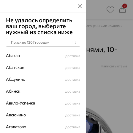
0
Не удалось определить
ваш город, выберите
Главная
Каталог
Кольца
Микс с полудрагоценными камнями
нужный из списка ниже
Кольцо, серебро, микс с
полудрагоценными камнями, 10-
Абакан
доставка
72-00206-201
Артикул:
10-72-00206-201
Написать отзыв
Абатское
доставка
Абдулино
доставка
Абинск
доставка
64%
Авило-Успенка
доставка
Авсюнино
доставка
Агалатово
доставка