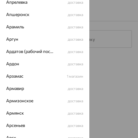
Апрелевка
доставка
Апшеронск
доставка
Арамиль
доставка
Аргун
Подписаться на рассылку
доставка
Ардатов (рабочий поселок)
доставка
Каталог
Ардон
доставка
Акции
Арзамас
1 магазин
Магазины
Армавир
доставка
Покупателям
Армизонское
доставка
О нас
Армянск
доставка
Магазины и доставка
г. Липецк
ул. Зегеля, 27/2
Арсеньев
доставка
еще 3
Арск
доставка