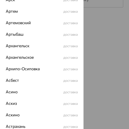
Артем
доставка
Каталог
Артемовский
доставка
Акции
Артыбаш
доставка
Доставка
Архангельск
доставка
Покупателям
Архангельское
доставка
О нас
Архипо-Осиповка
доставка
Магазины и доставка
г. Липецк
ул. Зегеля, 27/2
Асбест
доставка
еще 3
Асино
доставка
Другие города
8 (800) 250-02-30
Аскиз
доставка
Заказать звонок
Аскино
доставка
Астрахань
доставка