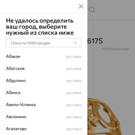
Не удалось определить
ваш город, выберите
Главная
Каталог
Кольца
Без вставок
нужный из списка ниже
Кольцо, золото, 01К0111617S
Артикул:
01К0111617S
Написать отзыв
Купили 69 раз
Абакан
доставка
Абатское
доставка
Абдулино
доставка
64%
Абинск
доставка
Авило-Успенка
доставка
Авсюнино
доставка
Агалатово
доставка