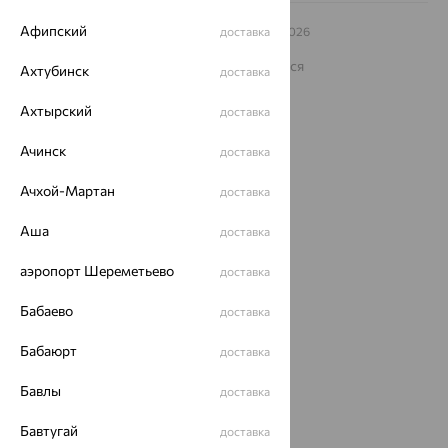
Афипский
© ООО «Ювелирный дом «Кристалл»,
доставка
2009
– 2026
Архив акций
Архив изделий
Карта сайта
На информационном ресурсе применяются
Ахтубинск
доставка
рекомендательные технологии
Ахтырский
ОГРН 1044800168379
доставка
Политика конфеденциальности
Ачинск
доставка
Разработка сайта —
CUBA
Ачхой-Мартан
доставка
Аша
доставка
аэропорт Шереметьево
доставка
Бабаево
доставка
Бабаюрт
доставка
Бавлы
доставка
Бавтугай
доставка