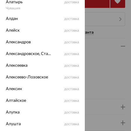
Купить
Алатырь
доставка
Чувашия
Алдан
доставка
4 платежа по 2 235
₽
Алейск
доставка
Нужна помощь консультанта
Александров
доставка
Описание
Александровское, Ставропольский край
доставка
Вес:
1.08
Металл:
Золото
Алексеевка
доставка
Цвет металла:
Красный
Алексеево-Лозовское
Проба:
375
доставка
Страна происхождения:
РОССИЯ
Алексин
доставка
Вид вставки:
Без вставок
Алтайское
доставка
Доставка и оплата
Алупка
доставка
Гарантия и возврат
Алушта
доставка