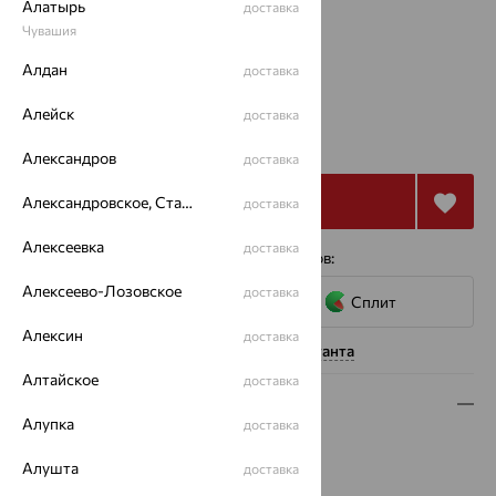
Алатырь
доставка
Чувашия
17.5
18
Алдан
доставка
Калькулятор размера
Другой размер
Алейск
доставка
от 22 674
₽
62 982
₽
Александров
доставка
Купить
Александровское, Ставропольский край
доставка
Алексеевка
доставка
4 платежа по 5 669
₽
с помощью сервисов:
Алексеево-Лозовское
доставка
Сплит
Алексин
доставка
Нужна помощь консультанта
Алтайское
доставка
Описание
Алупка
доставка
Вид изделия:
полудрагоценные камни
Алушта
доставка
Вес:
1.8 — 1.87