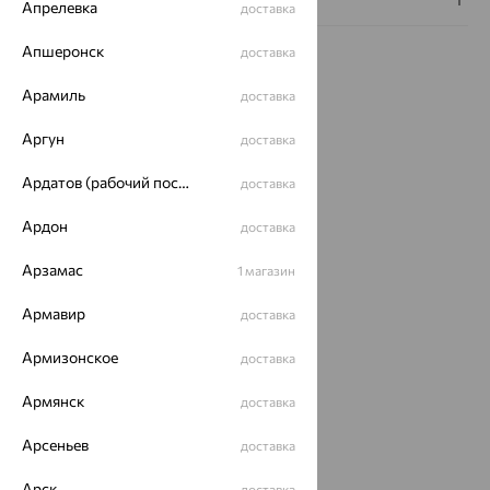
Апрелевка
доставка
Апшеронск
доставка
Арамиль
доставка
Аргун
Идеальный комплект
доставка
Ардатов (рабочий поселок)
доставка
64%
Ардон
доставка
Арзамас
1 магазин
Армавир
доставка
Армизонское
доставка
Армянск
доставка
Серьги,
золото,
Арсеньев
аметист,
доставка
44 213
₽
от
MAGIC
STONES
Арск
122 815
доставка
₽