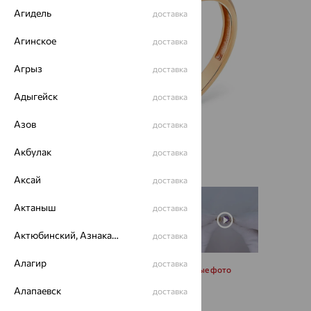
Агидель
доставка
Агинское
доставка
Агрыз
доставка
Адыгейск
доставка
Азов
доставка
Акбулак
доставка
Аксай
доставка
Актаныш
доставка
Актюбинский, Азнакаевский район
доставка
Алагир
доставка
Запросить дополнительные фото
Алапаевск
доставка
Размеры: