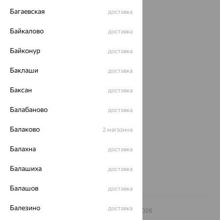
Каталог
Багаевская
доставка
Акции
Байкалово
доставка
Магазины
Байконур
доставка
Покупателям
Баклаши
доставка
О нас
Баксан
доставка
Магазины и доставка
г. Липецк
Балабаново
ул. Зегеля, 27/2
доставка
еще 3
Балаково
2 магазина
Другие города
8 (800) 250-02-30
Балахна
доставка
Заказать звонок
Балашиха
доставка
Балашов
доставка
Балезино
доставка
© ООО «Ювелирный дом «Кристалл»,
2009
– 2026
Архив акций
Архив изделий
Карта сайта