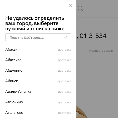
Не удалось определить
ваш город, выберите
Главная
Каталог
Кольца
Аметист
нужный из списка ниже
Кольцо, золото, аметист, 01-3-534-
0201-011
Абакан
доставка
Артикул:
01-3-534-0201-011
Написать отзыв
Купили 40 раз
Абатское
доставка
Абдулино
доставка
Абинск
доставка
64%
Авило-Успенка
доставка
Авсюнино
доставка
Агалатово
доставка