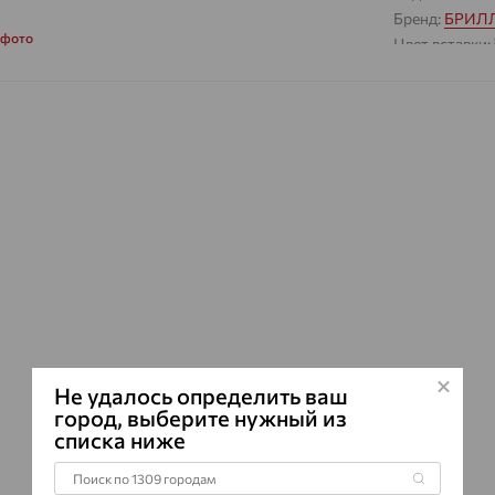
Бренд:
БРИЛ
 фото
Цвет вставки:
Вес металла:
Наименование
Характеристик
ВИД КАМН
ПРОИСХОЖ
ЦВЕТ
ВЕС
КОЛИЧЕСТ
ФОРМА ОГ
ГРАНЕЙ
ЧИСТОТА
Не удалось определить ваш
город, выберите нужный из
Сертификаты 
списка ниже