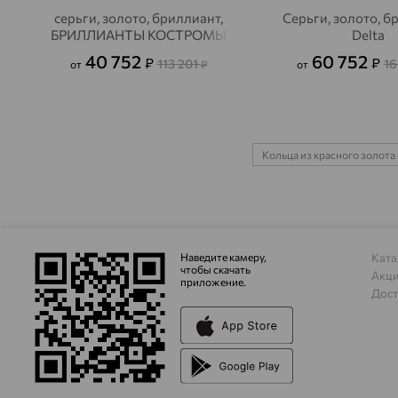
серьги, золото, бриллиант,
Серьги, золото, б
БРИЛЛИАНТЫ КОСТРОМЫ
Delta
40 752
60 752
₽
₽
113 201
16
от
₽
от
Кольца из красного золота
Наведите камеру,
Ката
чтобы скачать
Акц
приложение.
Дост