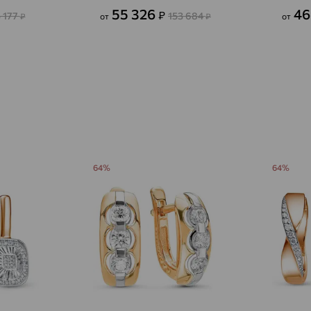
55 326
46
₽
Азов
 177
153 684
доставка
₽
от
₽
от
Акбулак
доставка
Аксай
доставка
Актаныш
доставка
Актюбинский, Азнакаевский район
доставка
Алагир
доставка
64%
64%
Алапаевск
доставка
Алатырь
доставка
Чувашия
Алдан
доставка
Алейск
доставка
Александров
доставка