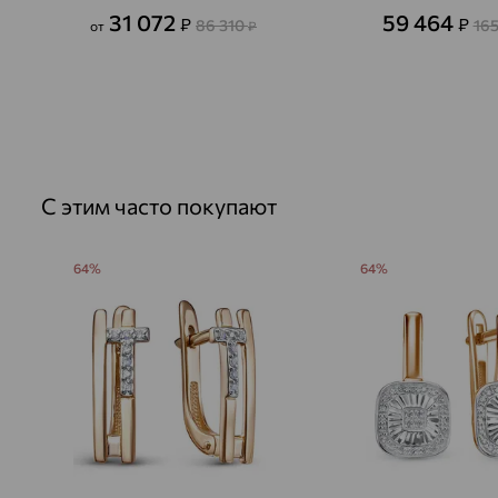
31 072
59 464
₽
₽
86 310
165
от
₽
С этим часто покупают
64%
64%