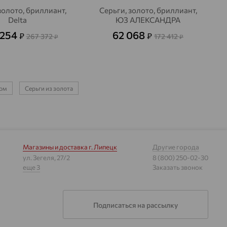
золото, бриллиант,
Серьги, золото, бриллиант,
Delta
ЮЗ АЛЕКСАНДРА
 254
62 068
₽
₽
267 372
172 412
₽
₽
ном
Серьги из золота
Магазины и доставка
г. Липецк
Другие города
ул. Зегеля, 27/2
8 (800) 250-02-30
еще 3
Заказать звонок
Подписаться на рассылку