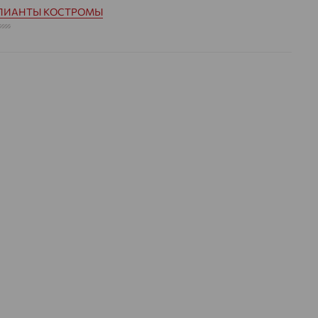
ЛИАНТЫ КОСТРОМЫ
1.657
 цвета вставки:
Бесцветный
а вставки:
Я
Бриллиант
ДЕНИЕ
Натуральный
Бесцветный
0,464
ВО
7
РАНКИ
Круглая
57
3/6
на камни