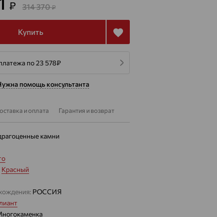
11
₽
314 370
₽
Купить
платежа по 23 578
₽
Нужна помощь консультанта
оставка и оплата
Гарантия и возврат
драгоценные камни
то
:
Красный
хождения:
РОССИЯ
лиант
ногокаменка