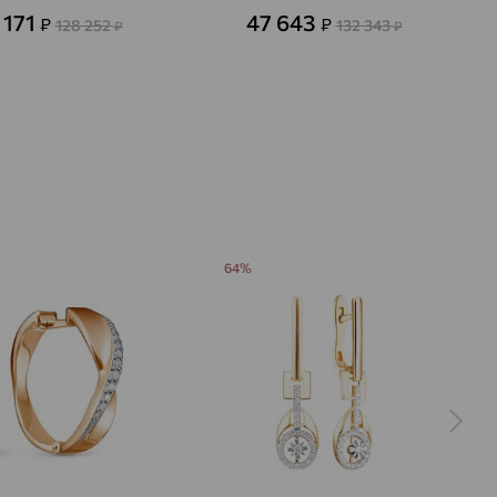
 171
47 643
₽
₽
128 252
132 343
₽
₽
64%