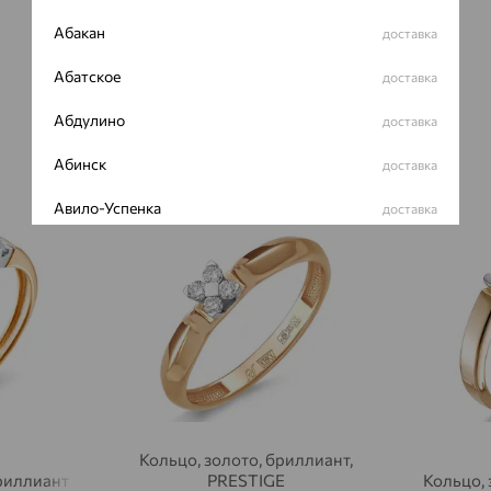
Абакан
доставка
Абатское
доставка
Абдулино
доставка
Абинск
доставка
Авило-Успенка
доставка
64%
64%
Авсюнино
доставка
Агалатово
доставка
Агидель
доставка
Агинское
доставка
Агрыз
доставка
Кольцо, золото, бриллиант,
Адыгейск
доставка
бриллиант
PRESTIGE
Кольцо, 