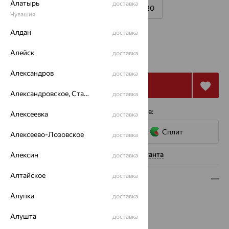
Алатырь
доставка
18
18.5
19
19.5
20
Чувашия
Калькулятор размера
Другой размер
Алдан
доставка
от 37 663
Алейск
доставка
₽
104 620
₽
Александров
доставка
Купить
Александровское, Ставропольский край
доставка
4 платежа по 9 416
₽
с помощью сервисов:
Алексеевка
доставка
Сплит
Алексеево-Лозовское
доставка
Нужна помощь консультанта
Алексин
доставка
Алтайское
доставка
Описание
Алупка
доставка
Вес:
2.99 — 3.15
Металл:
Золото
Алушта
доставка
Цвет металла:
Красный