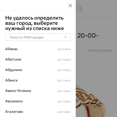
Не удалось определить
ваш город, выберите
Главная
Каталог
Кольца
Фианит
нужный из списка ниже
Кольцо, золото, фианит, 20-00-
0001-40691
Абакан
доставка
Артикул:
20-00-0001-40691
Написать отзыв
Абатское
доставка
Абдулино
доставка
64%
Абинск
доставка
Авило-Успенка
доставка
Авсюнино
доставка
Агалатово
доставка