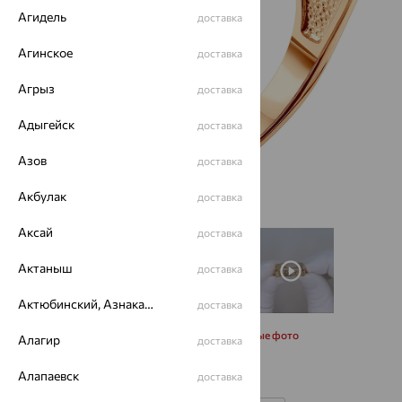
Агидель
доставка
Агинское
доставка
Агрыз
доставка
Адыгейск
доставка
Азов
доставка
Акбулак
доставка
Аксай
доставка
Актаныш
доставка
Актюбинский, Азнакаевский район
доставка
Запросить дополнительные фото
Алагир
доставка
Алапаевск
доставка
Размеры: