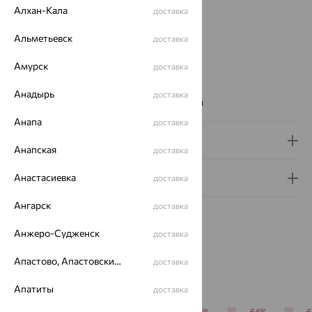
Проба:
585
Алхан-Кала
доставка
Страна происхождения:
РОССИЯ
Вставка:
Альметьевск
Фианит
доставка
Вид вставки:
Многокаменка
Амурск
доставка
Цвет вставки:
Вес металла:
2.935 — 3.095
Анадырь
доставка
Наименование цвета вставки:
Бесцветный
Анапа
доставка
Доставка и оплата
Анапская
доставка
Анастасиевка
Гарантия и возврат
доставка
Ангарск
доставка
Анжеро-Судженск
доставка
Апастово, Апастовский район
доставка
Похожие изделия
Апатиты
доставка
70%
64%
70%
70%
64%