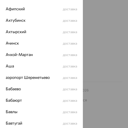
Покупателям
Афипский
доставка
О нас
Ахтубинск
доставка
Магазины и доставка
г. Липецк
Ахтырский
ул. Зегеля, 27/2
доставка
еще 3
Ачинск
доставка
Другие города
8 (800) 250-02-30
Ачхой-Мартан
доставка
Заказать звонок
Аша
доставка
аэропорт Шереметьево
доставка
Бабаево
доставка
© ООО «Ювелирный дом «Кристалл»,
2009
– 2026
Архив акций
Архив изделий
Карта сайта
На информационном ресурсе применяются
Бабаюрт
доставка
рекомендательные технологии
Бавлы
доставка
ОГРН 1044800168379
Политика конфеденциальности
Бавтугай
доставка
Разработка сайта —
CUBA