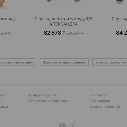
Алагир
доставка
Алапаевск
доставка
изумруд,
Серьги, золото, изумруд, ЮЗ
Серьги,
АЛЕКСАНДРА
Алатырь
доставка
82 878
84 
₽
 231
230 217
Чувашия
₽
₽
Алдан
доставка
Алейск
доставка
ота с красным камнем
Золотые кольца с рубином
Кольца с жемчугом
Александров
доставка
Александровское, Ставропольский край
доставка
Алексеевка
доставка
лог
Возврат изделия
Контакты
Алексеево-Лозовское
доставка
ии
Отписаться от рассылок
О компании
авка
Отзывы клиентов
Алексин
доставка
Алтайское
доставка