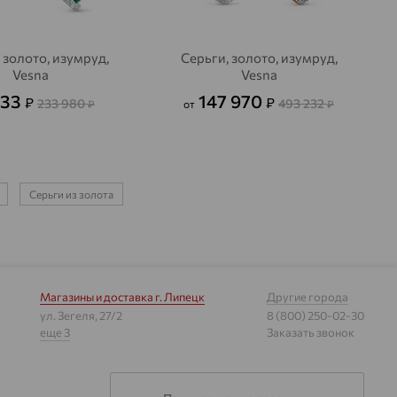
 золото, изумруд,
Серьги, золото, изумруд,
Vesna
Vesna
233
147 970
₽
₽
233 980
493 232
₽
от
₽
Серьги из золота
Магазины и доставка
г. Липецк
Другие города
ул. Зегеля, 27/2
8 (800) 250-02-30
еще 3
Заказать звонок