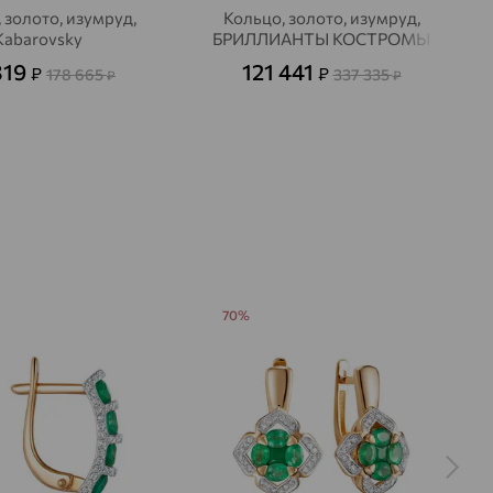
 золото, изумруд,
Кольцо, золото, изумруд,
Kabarovsky
БРИЛЛИАНТЫ КОСТРОМЫ
319
121 441
₽
₽
178 665
337 335
₽
₽
70%