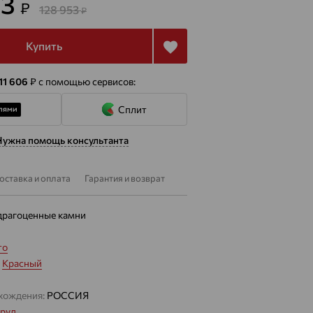
23
₽
128 953
₽
Купить
 11 606
₽
с помощью сервисов:
Сплит
Нужна помощь консультанта
оставка и оплата
Гарантия и возврат
драгоценные камни
то
:
Красный
хождения:
РОССИЯ
руд