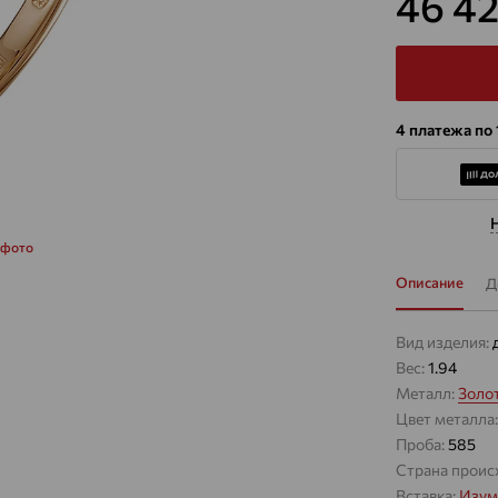
46 4
4 платежа по
 фото
Описание
Д
Вид изделия:
Вес:
1.94
Металл:
Золо
Цвет металла
Проба:
585
Страна проис
Вставка:
Изум