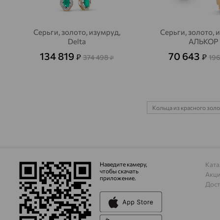
Серьги, золото, изумруд,
Серьги, золото, 
Delta
АЛЬКОР
134 819
70 643
₽
₽
374 498
196
₽
Кольца из красного зол
Наведите камеру,
Ката
чтобы скачать
Акц
приложение.
Дост