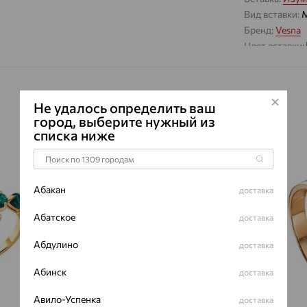
Вид вставки:
М
Бренд:
Vesna
Цвет вставки:
Вес металла:
Наименование
Характеристик
Не удалось определить ваш
ВИД КАМН
город, выберите нужный из
списка ниже
ПРОИСХОЖ
ЦВЕТ
64%
64%
ВЕС
Абакан
доставка
КОЛИЧЕСТ
Абатское
доставка
ФОРМА ОГ
ЧИСТОТА
Абдулино
доставка
Абинск
доставка
Авило-Успенка
доставка