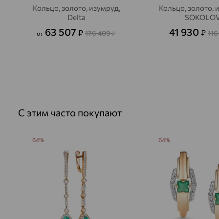
Кольцо, золото, изумруд,
Кольцо, золото, 
Delta
SOKOLO
63 507
41 930
₽
₽
176 409
116
от
₽
С этим часто покупают
64%
64%