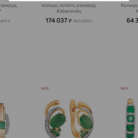
изумруд,
кольцо, золото, изумруд,
Кольцо,
Авсюнино
доставка
V
Kabarovsky
174 037
64 
₽
 471
483 435
Агалатово
₽
₽
доставка
Агидель
доставка
Агинское
доставка
Агрыз
доставка
Адыгейск
доставка
Азов
доставка
64%
64%
Акбулак
доставка
Аксай
доставка
Актаныш
доставка
Актюбинский, Азнакаевский район
доставка