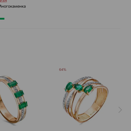
ногокаменка
1.793
 цвета вставки:
Зеленый
а вставки:
Я
Изумруд
Изумруд
ДЕНИЕ
Натуральный
Натуральный
Зеленый
Зеленый
64%
0,14
0,593
ВО
1
4
РАНКИ
Квадрат
Овал
3/3
3/3