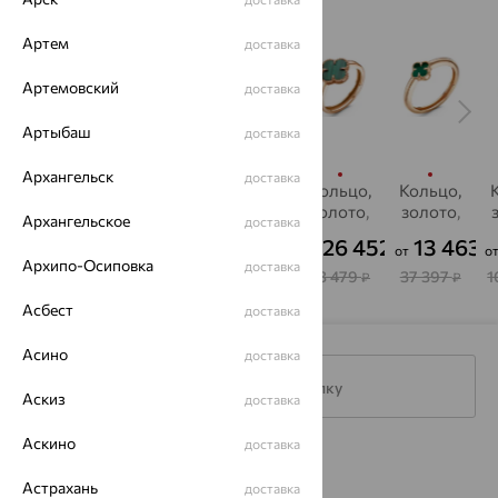
Артем
доставка
Артемовский
доставка
Артыбаш
доставка
Архангельск
доставка
Кольцо,
Кольцо,
Кольцо,
Кольцо,
Кольцо,
золото,
золото,
золото,
золото,
золото,
Архангельское
доставка
малахит
малахит
малахит
малахит
малахит
м
23 682
30 357
40 876
26 452
13 463
₽
₽
₽
₽
₽
от
от
от
от
о
Архипо-Осиповка
доставка
65 782
84 326
113 544
73 479
37 397
1
₽
₽
₽
₽
₽
Асбест
доставка
Асино
доставка
Подписаться на рассылку
Аскиз
доставка
Аскино
доставка
Каталог
Астрахань
доставка