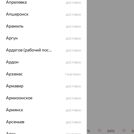
Идеальный комплект
Апрелевка
доставка
Апшеронск
доставка
64%
Арамиль
доставка
Аргун
доставка
Ардатов (рабочий поселок)
доставка
Ардон
доставка
Арзамас
Серьги,
1 магазин
золото,
малахит,
Армавир
доставка
42 162
₽
от
MAGIC
STONES
117 118
₽
Армизонское
доставка
Армянск
доставка
Похожие изделия
Арсеньев
доставка
64%
64%
64%
64%
64%
Арск
доставка