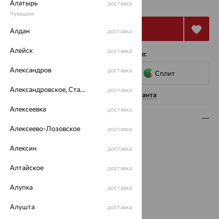
₽
Алатырь
68 706
доставка
₽
Чувашия
Купить
Алдан
доставка
Алейск
доставка
4 платежа по 6 184
₽
с помощью сервисов:
Александров
доставка
Сплит
Александровское, Ставропольский край
доставка
Нужна помощь консультанта
Алексеевка
доставка
Описание
Алексеево-Лозовское
доставка
Вид изделия:
полудрагоценные камни
Вес:
Алексин
2.37 — 2.48
доставка
Металл:
Золото
Алтайское
доставка
Цвет металла:
Красный
Проба:
585
Алупка
доставка
Страна происхождения:
РОССИЯ
Вставка:
Малахит
Алушта
доставка
Вид вставки:
Одинарник