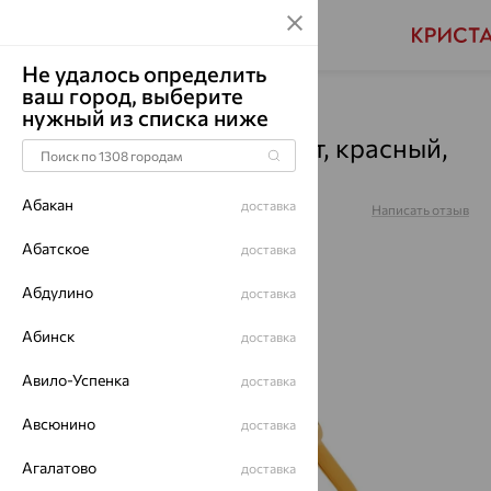
Не удалось определить
ваш город, выберите
Главная
Каталог
Кольца
Малахит
нужный из списка ниже
Кольцо, золото, малахит, красный,
01-3-184-8800-010
Абакан
доставка
Артикул:
01-3-184-8800-010
Написать отзыв
Абатское
доставка
Абдулино
доставка
64%
Абинск
доставка
Авило-Успенка
доставка
Авсюнино
доставка
Агалатово
доставка