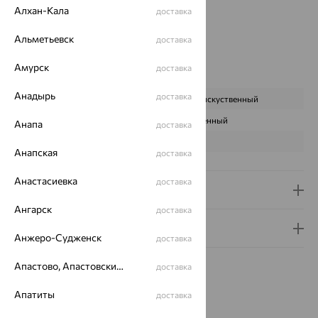
Алхан-Кала
Бренд:
MAGIC STONES
доставка
Цвет вставки:
Альметьевск
доставка
Вес металла:
2.028 — 2.138
Наименование цвета вставки:
Зеленый
Амурск
доставка
Характеристика вставки:
Анадырь
доставка
ВИД КАМНЯ
Малахит искуственный
ПРОИСХОЖДЕНИЕ
Искусственный
Анапа
доставка
ЦВЕТ
Зеленый
Анапская
доставка
Анастасиевка
доставка
Доставка и оплата
Ангарск
доставка
Гарантия и возврат
Анжеро-Судженск
доставка
Апастово, Апастовский район
доставка
Апатиты
доставка