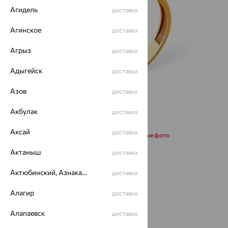
Агидель
доставка
Агинское
доставка
Агрыз
доставка
Адыгейск
доставка
Азов
доставка
Акбулак
доставка
Аксай
доставка
Запросить дополнительные фото
Актаныш
доставка
Размеры:
Актюбинский, Азнакаевский район
доставка
17.5
18
18.5
Алагир
доставка
Калькулятор размера
Другой размер
Алапаевск
доставка
от 24 734