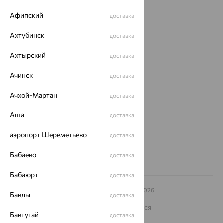
Акции
Афипский
доставка
Магазины
Ахтубинск
доставка
Покупателям
Ахтырский
доставка
О нас
Ачинск
доставка
Магазины и доставка
г. Липецк
ул. Зегеля, 27/2
Ачхой-Мартан
доставка
еще 3
Другие города
Аша
доставка
8 (800) 250-02-30
Заказать звонок
аэропорт Шереметьево
доставка
Бабаево
доставка
Бабаюрт
доставка
© ООО «Ювелирный дом «Кристалл»,
2009
– 2026
Бавлы
доставка
Архив акций
Архив изделий
Карта сайта
На информационном ресурсе применяются
рекомендательные технологии
Бавтугай
доставка