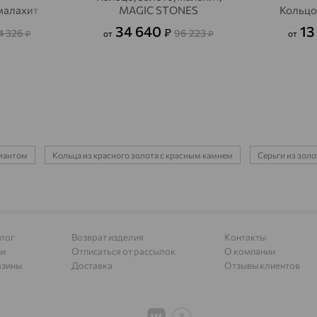
 малахит
MAGIC STONES
Кольцо,
Алагир
доставка
34 640
13
₽
4 326
96 223
₽
от
₽
от
Алапаевск
доставка
Алатырь
доставка
Чувашия
Алдан
доставка
Алейск
доставка
лиантом
Кольца из красного золота с красным камнем
Серьги из золо
Александров
доставка
Александровское, Ставропольский край
доставка
Алексеевка
доставка
лог
Возврат изделия
Контакты
Алексеево-Лозовское
доставка
ии
Отписаться от рассылок
О компании
азины
Доставка
Отзывы клиентов
Алексин
доставка
Алтайское
доставка