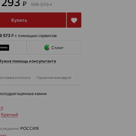
8 293
₽
106 370
₽
Купить
 9 573
₽
с помощью сервисов:
Сплит
Нужна помощь консультанта
оставка и оплата
Гарантия и возврат
полудрагоценные камни
4
то
:
Красный
хождения:
РОССИЯ
хит