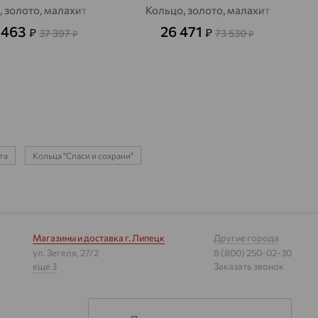
 золото, малахит
Кольцо, золото, малахит
 463
26 471
₽
₽
37 397
73 530
₽
₽
та
Кольца "Спаси и сохрани"
Магазины и доставка
г. Липецк
Другие города
ул. Зегеля, 27/2
8 (800) 250-02-30
еще 3
Заказать звонок