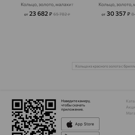
Кольцо, золото, малахит
Кольцо, золото,
23 682
30 357
₽
₽
65 782
8
от
₽
от
Кольца из красного золота с брил
Наведите камеру,
Ката
чтобы скачать
Акц
приложение.
Маг