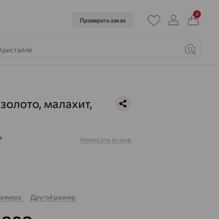
0
Проверить заказ
 золото, малахит,
м
Написать отзыв
размера
Другой размер