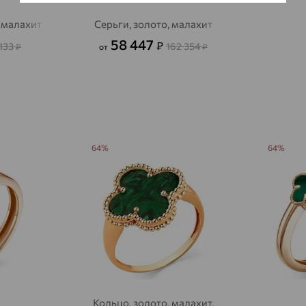
Авсюнино
доставка
, малахит
Серьги, золото, малахит
58 447
₽
 133
162 354
Агалатово
₽
от
₽
доставка
Агидель
доставка
Агинское
доставка
Агрыз
доставка
64%
64%
Адыгейск
доставка
Азов
доставка
Акбулак
доставка
Аксай
доставка
Актаныш
доставка
Актюбинский, Азнакаевский район
доставка
Кольцо, золото, малахит,