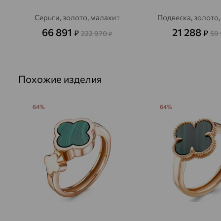
Серьги, золото, малахит
Подвеска, золото
66 891
21 288
₽
₽
222 970
59
₽
Похожие изделия
64%
64%