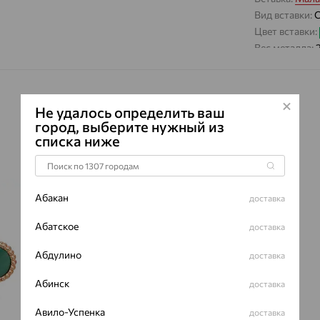
Вид вставки:
Цвет вставки:
Вес металла:
Наименование
Характеристик
ВИД КАМН
Не удалось определить ваш
город, выберите нужный из
ПРОИСХОЖ
списка ниже
ЦВЕТ
64%
Абакан
доставка
Абатское
доставка
Абдулино
доставка
Абинск
доставка
Авило-Успенка
доставка