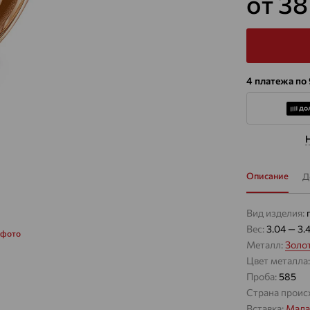
от 3
4 платежа по
Описание
Д
Вид изделия:
Вес:
3.04 — 3.
 фото
Металл:
Золо
Цвет металла
Проба:
585
Страна проис
Вставка:
Мала