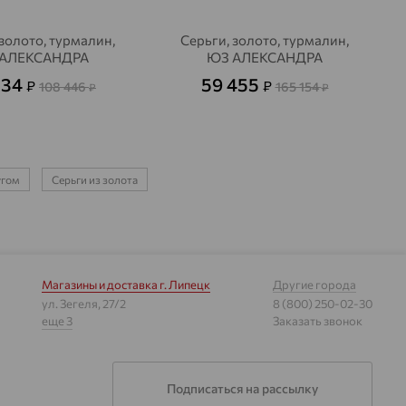
 золото, турмалин,
Серьги, золото, турмалин,
АЛЕКСАНДРА
ЮЗ АЛЕКСАНДРА
534
59 455
₽
₽
108 446
165 154
₽
₽
угом
Серьги из золота
Магазины и доставка
г. Липецк
Другие города
ул. Зегеля, 27/2
8 (800) 250-02-30
еще 3
Заказать звонок
Подписаться на рассылку