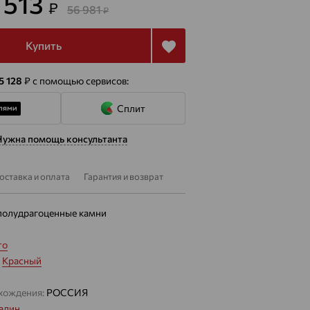
 513
₽
56 981
₽
Купить
5 128
₽
с помощью сервисов:
Сплит
Нужна помощь консультанта
оставка и оплата
Гарантия и возврат
полудрагоценные камни
то
:
Красный
хождения:
РОССИЯ
алин