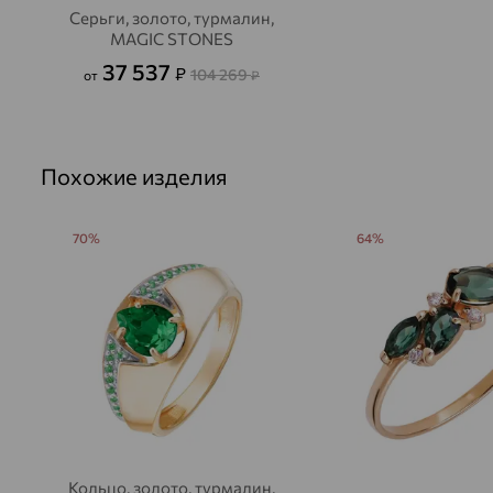
Серьги, золото, турмалин,
MAGIC STONES
37 537
₽
104 269
от
₽
Похожие изделия
70%
64%
Кольцо, золото, турмалин,