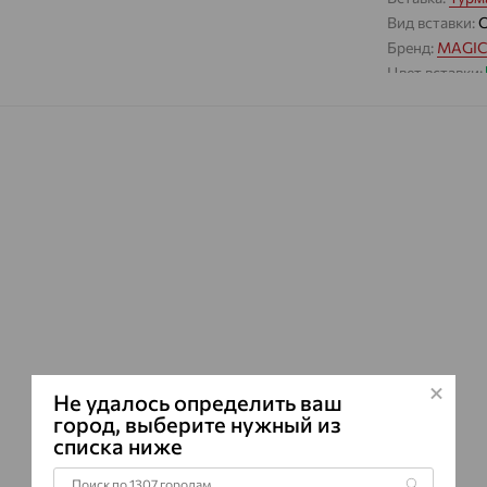
Вид вставки:
Бренд:
MAGIC
Цвет вставки:
Вес металла:
Наименование
Характеристик
ВИД КАМН
ПРОИСХОЖ
ЦВЕТ
Не удалось определить ваш
город, выберите нужный из
списка ниже