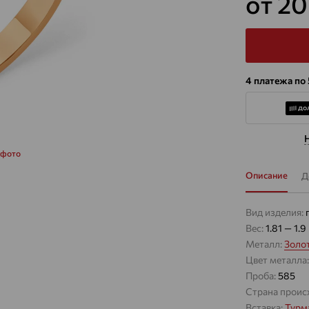
от 20
4 платежа по 
 фото
Описание
Д
Вид изделия:
Вес:
1.81 — 1.9
Металл:
Золо
Цвет металла
Проба:
585
Страна проис
Вставка:
Турм