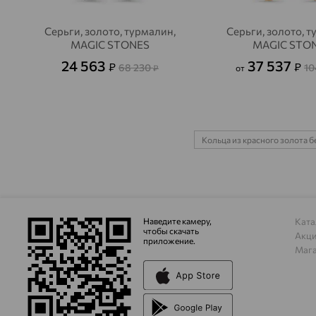
Серьги, золото, турмалин,
Серьги, золото, т
MAGIC STONES
MAGIC STO
24 563
37 537
₽
₽
68 230
10
₽
от
Кольца из красного золота б
Наведите камеру,
Ката
чтобы скачать
Акц
приложение.
Маг