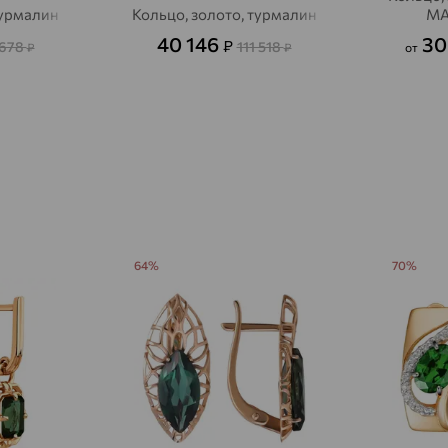
турмалин
Кольцо, золото, турмалин
MA
Азов
доставка
40 146
30
₽
 678
111 518
₽
₽
от
Акбулак
доставка
Аксай
доставка
Актаныш
доставка
Актюбинский, Азнакаевский район
доставка
Алагир
доставка
64%
70%
Алапаевск
доставка
Алатырь
доставка
Чувашия
Алдан
доставка
Алейск
доставка
Александров
доставка