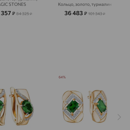
GIC STONES
Кольцо, золото, турмалин
 357
36 483
₽
₽
84 325
101 343
₽
₽
64%