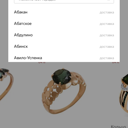
Абакан
доставка
Абатское
доставка
Абдулино
доставка
Абинск
доставка
Авило-Успенка
доставка
64%
64%
Авсюнино
доставка
Агалатово
доставка
Агидель
доставка
Агинское
доставка
Агрыз
доставка
Адыгейск
Кольцо,
доставка