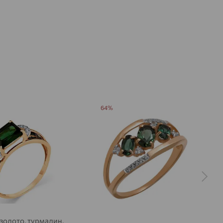
64%
 золото, турмалин,