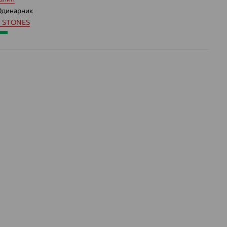
Одинарник
 STONES
1.644 — 1.734
 цвета вставки:
Зеленый
а вставки:
Я
Турмалин синтетический
ДЕНИЕ
Искусственный
Зеленый