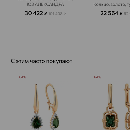
ЮЗ АЛЕКСАНДРА
Кольцо, золото, 
30 422
22 564
₽
₽
101 408
62
₽
С этим часто покупают
64%
64%