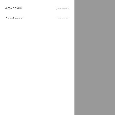
Афипский
доставка
Ахтубинск
доставка
Ахтырский
доставка
Ачинск
доставка
Ачхой-Мартан
доставка
Аша
доставка
аэропорт Шереметьево
доставка
Бабаево
доставка
Бабаюрт
доставка
Бавлы
доставка
Бавтугай
доставка