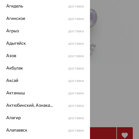
Агидель
доставка
Агинское
доставка
Агрыз
доставка
Адыгейск
доставка
Азов
доставка
Акбулак
доставка
Размеры:
Аксай
доставка
40
Актаныш
доставка
Калькулятор размера
Актюбинский, Азнакаевский район
доставка
5 866
₽
Алагир
доставка
16 295
₽
Алапаевск
доставка
Купить