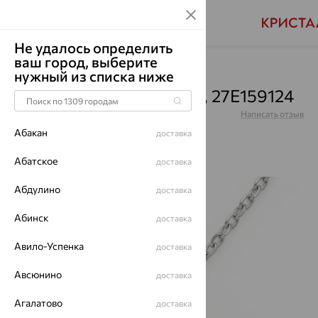
Не удалось определить
ваш город, выберите
Главная
Каталог
Колье
Фианит
нужный из списка ниже
Колье, серебро, фианит, 27Е159124
Артикул:
27Е159124
Написать отзыв
Абакан
доставка
Абатское
доставка
Абдулино
64%
доставка
Абинск
доставка
Авило-Успенка
доставка
Авсюнино
доставка
Агалатово
доставка