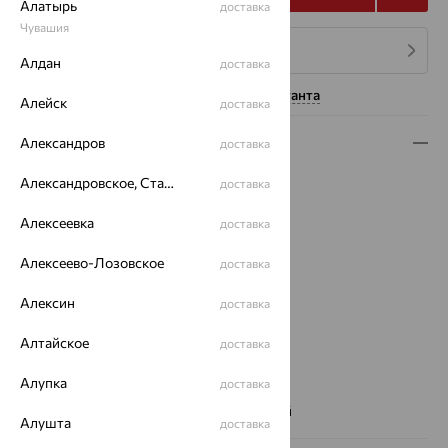
Алатырь
доставка
Чувашия
4 платежа по 1 467
₽
Алдан
доставка
Нужна помощь консультанта
Алейск
доставка
Описание
Александров
доставка
Вид изделия:
коллекционные
Александровское, Ставропольский край
доставка
Вес:
3.86 — 3.87
Алексеевка
доставка
Металл:
Серебро
Проба:
925
Алексеево-Лозовское
доставка
Страна происхождения:
КИТАЙ
Вставка:
Фианит
Алексин
доставка
Коллекции:
Trento
Цвет вставки:
Алтайское
доставка
Вес металла:
3.85 — 3.86
Алупка
доставка
Новинка:
Да
Наименование цвета вставки:
Бесцветный
Алушта
доставка