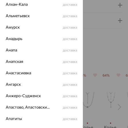
Алхан-Кала
доставка
Доставка и оплата
Альметьевск
доставка
Гарантия и возврат
Амурск
доставка
Анадырь
доставка
Анапа
доставка
Похожие изделия
Анапская
доставка
Анастасиевка
доставка
64%
64%
64%
64%
64%
Ангарск
доставка
Анжеро-Судженск
доставка
Апастово, Апастовский район
доставка
Апатиты
доставка
Колье,
Колье,
Колье,
Колье,
Колье,