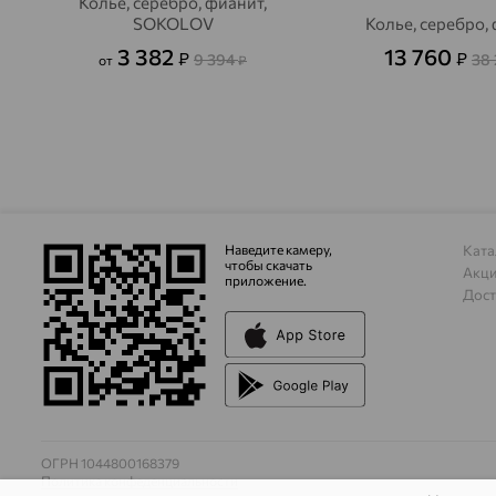
Колье, серебро, фианит,
SOKOLOV
Колье, серебро,
3 382
13 760
₽
₽
9 394
38
от
₽
Наведите камеру,
Ката
чтобы скачать
Акц
приложение.
Дост
ОГРН 1044800168379
Политика конфеденциальности