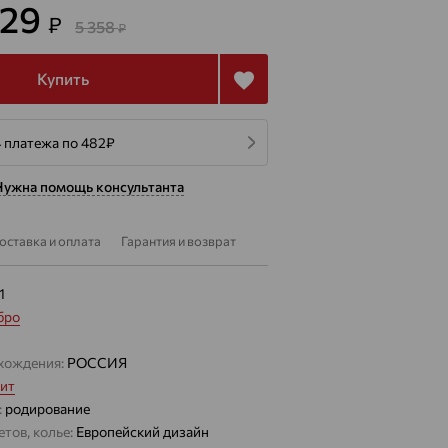
929
₽
5 358
₽
Купить
4 платежа по 482
₽
Нужна помощь консультанта
оставка и оплата
Гарантия и возврат
1
бро
хождения:
РОССИЯ
ит
:
родирование
тов, колье:
Европейский дизайн