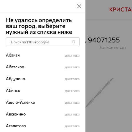
Не удалось определить
ваш город, выберите
Главная
Каталог
Колье
Фианит
нужный из списка ниже
Колье, серебро, фианит, 94071255
Артикул:
94071255
Написать отзыв
Абакан
доставка
Абатское
доставка
Абдулино
доставка
64%
Абинск
доставка
Авило-Успенка
доставка
Авсюнино
доставка
Агалатово
доставка