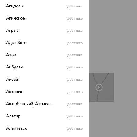
Агидель
доставка
Агинское
доставка
Агрыз
доставка
Адыгейск
доставка
Азов
доставка
Акбулак
доставка
Аксай
доставка
Актаныш
доставка
Актюбинский, Азнакаевский район
доставка
Размеры:
Алагир
доставка
45
Алапаевск
доставка
Калькулятор размера