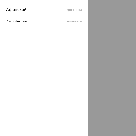
Разработка сайта —
CUBA
Афипский
доставка
Ахтубинск
доставка
Ахтырский
доставка
Ачинск
доставка
Ачхой-Мартан
доставка
Аша
доставка
аэропорт Шереметьево
доставка
Бабаево
доставка
Бабаюрт
доставка
Бавлы
доставка
Бавтугай
доставка