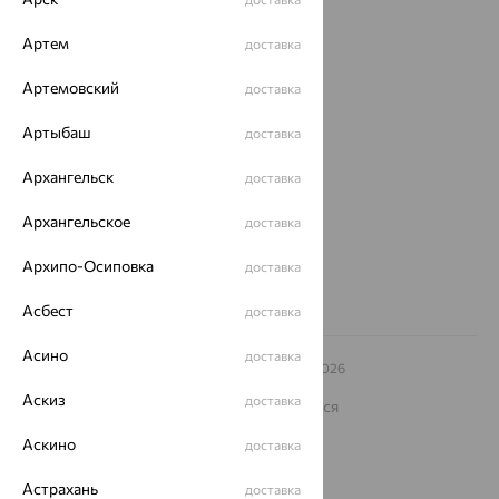
Покупателям
Артем
доставка
О нас
Артемовский
доставка
Магазины и доставка
г. Липецк
Артыбаш
доставка
ул. Зегеля, 27/2
еще 3
Архангельск
доставка
Другие города
Архангельское
8 (800) 250-02-30
доставка
Заказать звонок
Архипо-Осиповка
доставка
Асбест
доставка
Асино
доставка
© ООО «Ювелирный дом «Кристалл»,
2009
– 2026
Архив акций
Архив изделий
Карта сайта
Аскиз
доставка
На информационном ресурсе применяются
рекомендательные технологии
Аскино
доставка
ОГРН 1044800168379
Политика конфеденциальности
Астрахань
доставка