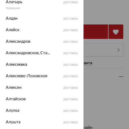
Алатырь
доставка
Чувашия
от 7 233
₽
20 093
₽
Алдан
доставка
Алейск
доставка
Купить
Александров
доставка
4 платежа по 1 808
₽
Александровское, Ставропольский край
доставка
Нужна помощь консультанта
Алексеевка
доставка
Алексеево-Лозовское
доставка
Описание
Алексин
Вес:
11.2 — 11.27
доставка
Металл:
Серебро
Алтайское
доставка
Проба:
925
Страна происхождения:
РОССИЯ
Алупка
доставка
Вставка:
Фианит
Вид покрытия:
родирование
Алушта
доставка
Дизайн браслетов, колье:
Европейский дизайн