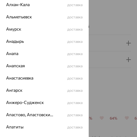
Алхан-Кала
Бренд:
SOKOLOV
доставка
Цвет вставки:
Альметьевск
доставка
Вес металла:
11.157 — 11.227
Наименование цвета вставки:
Бесцветный
Амурск
доставка
Анадырь
доставка
Доставка и оплата
Анапа
доставка
Гарантия и возврат
Анапская
доставка
Анастасиевка
доставка
Ангарск
доставка
Похожие изделия
Анжеро-Судженск
доставка
Апастово, Апастовский район
доставка
64%
64%
64%
64%
64%
Апатиты
доставка