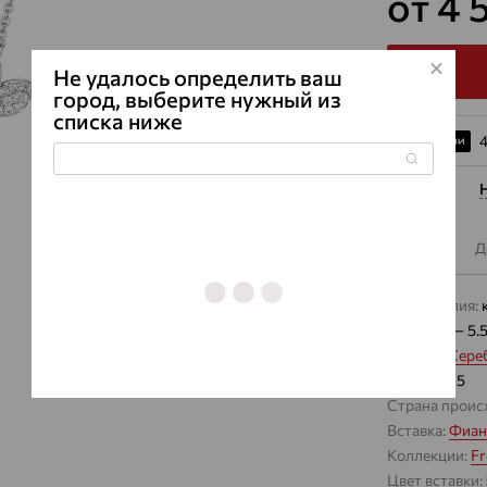
от 4 
Не удалось определить ваш
город, выберите нужный из
списка ниже
4
Описание
Д
Вид изделия:
Вес:
5.48 — 5.
Металл:
Сере
Проба:
925
Страна проис
Вставка:
Фиан
Коллекции:
Fr
Цвет вставки: