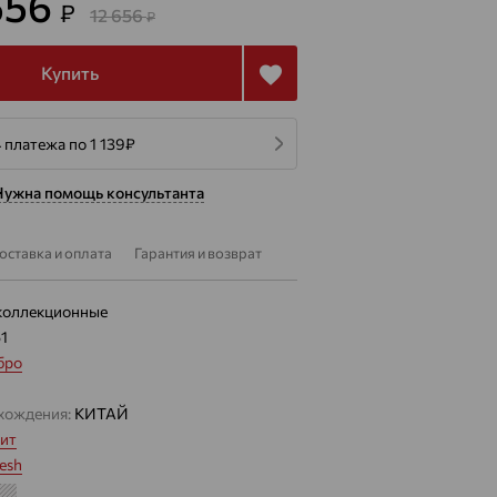
556
₽
12 656
₽
Купить
 платежа по 1 139
₽
Нужна помощь консультанта
оставка и оплата
Гарантия и возврат
коллекционные
51
бро
хождения:
КИТАЙ
ит
esh