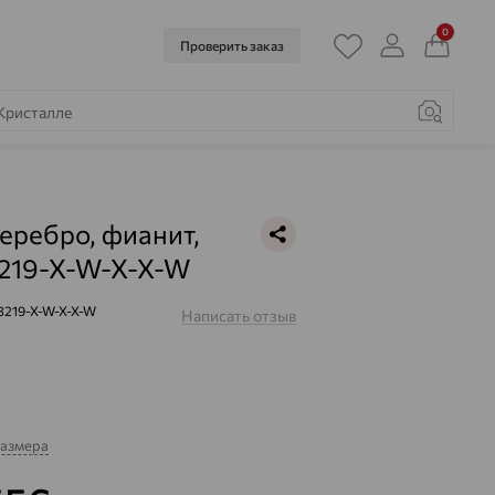
0
Проверить заказ
серебро, фианит,
219-X-W-X-X-W
3219-X-W-X-X-W
Написать отзыв
размера