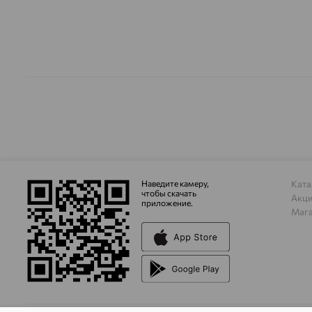
Наведите камеру,
Ката
чтобы скачать
Акц
приложение.
Маг