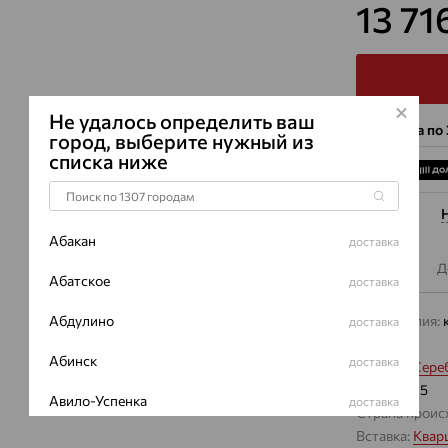
13 71
Не удалось определить ваш
4 платежа по
город, выберите нужный из
списка ниже
Абакан
доставка
Описание
Д
Абатское
доставка
Абдулино
Вид изделия:
доставка
Вес:
6.42
Абинск
доставка
Металл:
Сере
Проба:
925
Авило-Успенка
доставка
Страна проис
Вставка:
Квар
Авсюнино
доставка