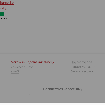
barovsky
vsky
5.043
 цвета вставки:
Зеленый
Магазины и доставка
г. Липецк
Другие города
ул. Зегеля, 27/2
8 (800) 250-02-30
еще 3
Заказать звонок
Подписаться на рассылку