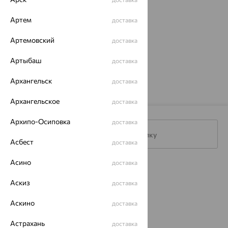
Артем
доставка
Артемовский
доставка
Колье, серебро,
перламутр
Артыбаш
доставка
2 224
₽
7 412
₽
Архангельск
доставка
Архангельское
доставка
Архипо-Осиповка
доставка
Подписаться на рассылку
Асбест
доставка
Асино
доставка
Каталог
Аскиз
доставка
Акции
Аскино
доставка
Магазины
Астрахань
доставка
Покупателям