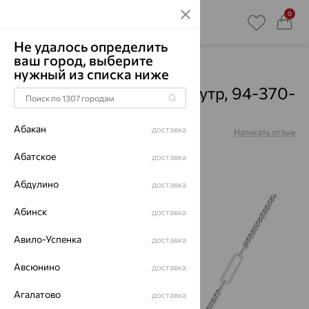
0
Не удалось определить
ваш город, выберите
Главная
Каталог
Колье
Перламутр
нужный из списка ниже
Колье, серебро, перламутр, 94-370-
02303-1
Абакан
доставка
Артикул:
94-370-02303-1
Написать отзыв
Абатское
доставка
Абдулино
доставка
64%
Абинск
доставка
Авило-Успенка
доставка
Авсюнино
доставка
Агалатово
доставка