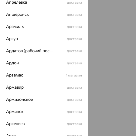
Апрелевка
доставка
Апшеронск
доставка
Арамиль
доставка
Аргун
доставка
Серьги, серебро,
Ардатов (рабочий поселок)
доставка
перламутр, SOKOLOV
Ардон
3 513
доставка
₽
9 758
от
₽
Арзамас
1 магазин
Армавир
доставка
Похожие изделия
Армизонское
доставка
70%
Армянск
доставка
Арсеньев
доставка
Арск
доставка