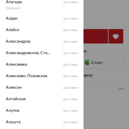
Алатырь
доставка
Калькулятор размера
Чувашия
от 11 549
Алдан
доставка
₽
32 081
₽
Алейск
доставка
Купить
Александров
доставка
4 платежа по 2 887
₽
с помощью сервисов:
Александровское, Ставропольский край
доставка
Сплит
Алексеевка
доставка
Нужна помощь консультанта
Алексеево-Лозовское
доставка
Алексин
доставка
Описание
Алтайское
доставка
Вид изделия:
коллекционные
Вес:
14.6 — 14.98
Алупка
доставка
Металл:
Серебро
Проба:
925
Алушта
доставка
Страна происхождения:
РОССИЯ