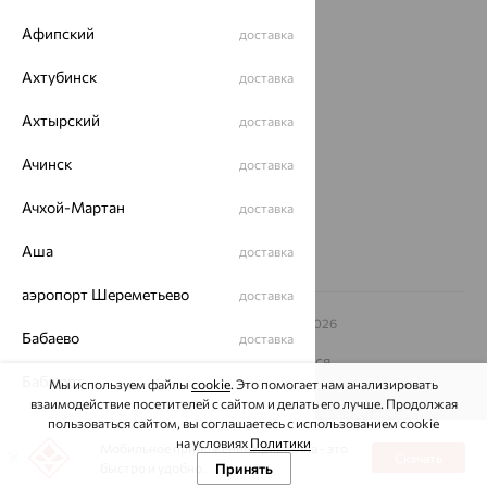
Афипский
доставка
О нас
Магазины и доставка
Ахтубинск
г. Липецк
доставка
ул. Зегеля, 27/2
Ахтырский
еще 3
доставка
Другие города
Ачинск
доставка
8 (800) 250-02-30
Заказать звонок
Ачхой-Мартан
доставка
Аша
доставка
аэропорт Шереметьево
доставка
© ООО «Ювелирный дом «Кристалл»,
2009
– 2026
Бабаево
доставка
Архив акций
Архив изделий
Карта сайта
На информационном ресурсе применяются
рекомендательные технологии
Бабаюрт
доставка
Мы используем файлы
cookie
. Это помогает нам анализировать
взаимодействие посетителей с сайтом и делать его лучше. Продолжая
ОГРН 1044800168379
Бавлы
пользоваться сайтом, вы соглашаетесь с использованием cookie
доставка
Политика конфеденциальности
на условиях
Политики
Мобильное приложение Кристалла - это
Скачать
Разработка сайта —
CUBA
Бавтугай
быстро и удобно.
Принять
доставка