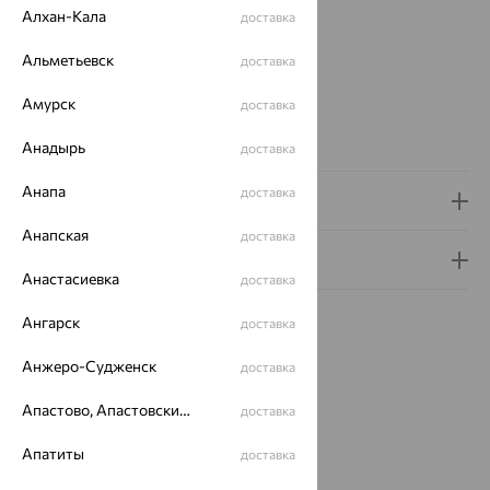
Вставка:
Перламутр
Алхан-Кала
доставка
Коллекции:
EXPRESS YOURSELF
Альметьевск
доставка
Бренд:
SOKOLOV
Цвет вставки:
Амурск
доставка
Вес металла:
13.75 — 14.134
Наименование цвета вставки:
Белый
Анадырь
доставка
Анапа
доставка
Доставка и оплата
Анапская
доставка
Гарантия и возврат
Анастасиевка
доставка
Ангарск
доставка
Анжеро-Судженск
доставка
Идеальный комплект
Апастово, Апастовский район
доставка
Апатиты
доставка
64%